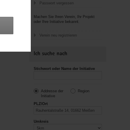
Passwort vergessen
letzte
Machen Sie Ihren Verein, Ihr Projekt
oder Ihre Initiative bekannt.
Verein neu registrieren
Ich suche nach
Stichwort oder Name der Initiative
Addresse der
Region
Initiative
PLZ/Ort
Umkreis