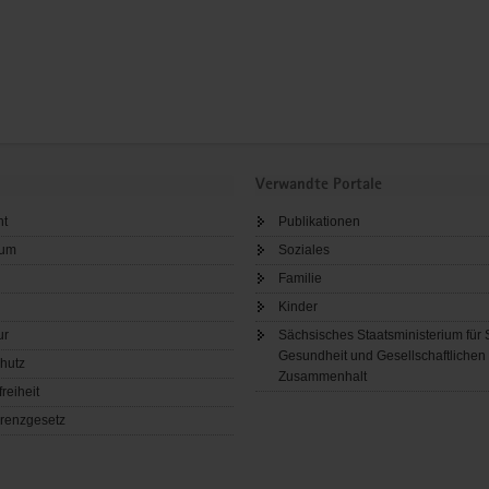
Verwandte Portale
ht
Publikationen
sum
Soziales
Familie
Kinder
ur
Sächsisches Staatsministerium für 
Gesundheit und Gesellschaftlichen
hutz
Zusammenhalt
freiheit
renzgesetz