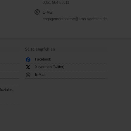
0351 564-58611
E-Mail
engagementboerse@sms.sachsen.de
Seite empfehlen
Facebook
X (vormals Twitter)
E-Mail
Soziales,