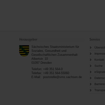
Service
Herausgeber
Service
Sächsisches Staatsministerium für
Übersic
Soziales, Gesundheit und
Impres
Gesellschaftlichen Zusammenhalt
Albertstr. 10
Kontakt
01097
Dresden
Suche
Telefon:
+49 351 564-0
eSignat
Telefax:
+49 351 564-55060
E-Mail:
poststelle@sms.sachsen.de
Datensc
Barriere
Transpa