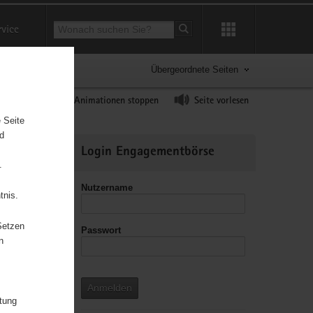
Suchbegriff
rvice
Suche starten
Übergeordnete Seiten
ast erhöhen
Animationen stoppen
Seite vorlesen
 Seite
nd
Weitere
Login Engagementbörse
Informationen
.
Nutzername
tnis.
Setzen
Passwort
leitzahl
n
Anmelden
itung