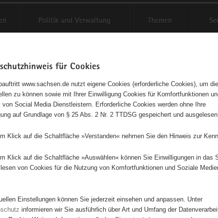
en
Politik und Verwaltung
Themen
Se
schutzhinweis für Cookies
Schriftgröße anpassen
Kontr
auftritt www.sachsen.de nutzt eigene Cookies (erforderliche Cookies), um die
tellen zu können sowie mit Ihrer Einwilligung Cookies für Komfortfunktionen u
t
agementbörse
 von Social Media Dienstleistern. Erforderliche Cookies werden ohne Ihre
igung auf Grundlage von § 25 Abs. 2 Nr. 2 TTDSG gespeichert und ausgelesen
isse auf Karte anzeigen
em Klick auf die Schaltfläche »Verstanden« nehmen Sie den Hinweis zur Kenn
em Klick auf die Schaltfläche »Auswählen« können Sie Einwilligungen in das 
Initiativen
Projekte
Nach Alphabet
Nach Post
lesen von Cookies für die Nutzung von Komfortfunktionen und Soziale Medie
tuellen Einstellungen können Sie jederzeit einsehen und anpassen. Unter
0 Suchergebnisse
nschutz
informieren wir Sie ausführlich über Art und Umfang der Datenverarbe