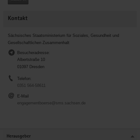
Kontakt
Sächsisches Staatsministerium für Soziales, Gesundheit und
Gesellschaftlichen Zusammenhalt
Besucheradresse:
Albertstraße 10
01097 Dresden
Telefon:
0351 564-58611
E-Mail
engagementboerse@sms.sachsen.de
Service
Herausgeber