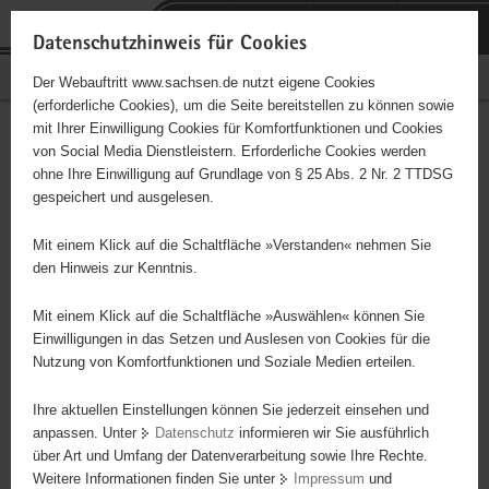
P
Portalübergreifende
o
H
Navigation
Datenschutzhinweis für Cookies
r
a
S
Bürgerschaftliches Engagement
Der Webauftritt www.sachsen.de nutzt eigene Cookies
t
u
e
(erforderliche Cookies), um die Seite bereitstellen zu können sowie
a
p
r
mit Ihrer Einwilligung Cookies für Komfortfunktionen und Cookies
l
t
v
Hauptinhalt
Engagementbörse
von Social Media Dienstleistern. Erforderliche Cookies werden
ü
i
i
ohne Ihre Einwilligung auf Grundlage von § 25 Abs. 2 Nr. 2 TTDSG
b
n
c
gespeichert und ausgelesen.
e
h
e
Ergebnisse auf Karte anzeigen
r
a
Mit einem Klick auf die Schaltfläche »Verstanden« nehmen Sie
g
l
den Hinweis zur Kenntnis.
r
t
Alles
Initiativen
Projekte
e
Mit einem Klick auf die Schaltfläche »Auswählen« können Sie
Nach Alphabet
Nach Postleitzahl
i
Einwilligungen in das Setzen und Auslesen von Cookies für die
Nutzung von Komfortfunktionen und Soziale Medien erteilen.
f
e
Ihre aktuellen Einstellungen können Sie jederzeit einsehen und
0 Suchergebnisse
n
anpassen. Unter
Datenschutz
informieren wir Sie ausführlich
d
über Art und Umfang der Datenverarbeitung sowie Ihre Rechte.
e
erste
vorige
nächste
letzte
Weitere Informationen finden Sie unter
Impressum
und
N