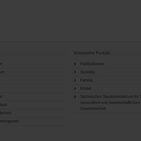
Verwandte Portale
ht
Publikationen
sum
Soziales
Familie
Kinder
ur
Sächsisches Staatsministerium für 
Gesundheit und Gesellschaftlichen
hutz
Zusammenhalt
freiheit
renzgesetz