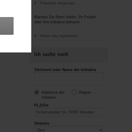
Passwort vergessen
letzte
Machen Sie Ihren Verein, Ihr Projekt
oder Ihre Initiative bekannt.
Verein neu registrieren
Ich suche nach
Stichwort oder Name der Initiative
Addresse der
Region
Initiative
PLZ/Ort
Umkreis