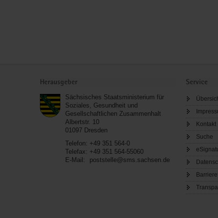
Service
Herausgeber
Service
Sächsisches Staatsministerium für
Übersic
Soziales, Gesundheit und
Impres
Gesellschaftlichen Zusammenhalt
Albertstr. 10
Kontakt
01097
Dresden
Suche
Telefon:
+49 351 564-0
eSignat
Telefax:
+49 351 564-55060
E-Mail:
poststelle@sms.sachsen.de
Datensc
Barriere
Transpa