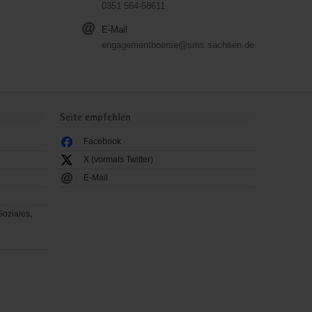
0351 564-58611
E-Mail
engagementboerse@sms.sachsen.de
Seite empfehlen
Facebook
X (vormals Twitter)
E-Mail
Soziales,