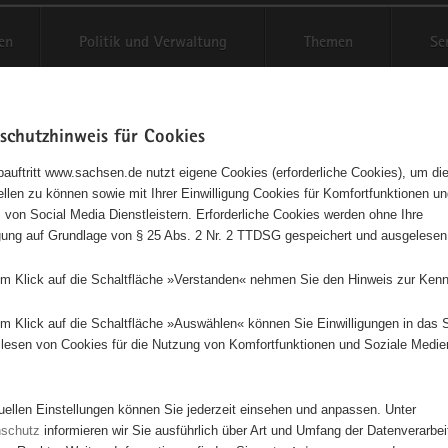
en
Politik und Verwaltung
Themen
Se
schutzhinweis für Cookies
Schriftgröße anpassen
Kontr
auftritt www.sachsen.de nutzt eigene Cookies (erforderliche Cookies), um die
tellen zu können sowie mit Ihrer Einwilligung Cookies für Komfortfunktionen u
t
agementbörse
 von Social Media Dienstleistern. Erforderliche Cookies werden ohne Ihre
igung auf Grundlage von § 25 Abs. 2 Nr. 2 TTDSG gespeichert und ausgelesen
isse auf Karte anzeigen
em Klick auf die Schaltfläche »Verstanden« nehmen Sie den Hinweis zur Kenn
em Klick auf die Schaltfläche »Auswählen« können Sie Einwilligungen in das 
Initiativen
Projekte
Nach Alphabet
Nach Post
lesen von Cookies für die Nutzung von Komfortfunktionen und Soziale Medie
tuellen Einstellungen können Sie jederzeit einsehen und anpassen. Unter
8 Suchergebnisse
nschutz
informieren wir Sie ausführlich über Art und Umfang der Datenverarbe