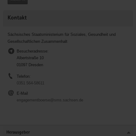
Kontakt
Sächsisches Staatsministerium für Soziales, Gesundheit und
Gesellschaftlichen Zusammenhalt
Besucheradresse:
Albertstraße 10
01097 Dresden
Telefon:
0351 564-58611
E-Mail
engagementboerse@sms.sachsen.de
Service
Herausgeber