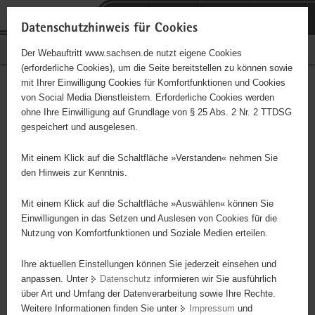
P
Portalübergreifende
o
H
Navigation
Datenschutzhinweis für Cookies
r
a
S
Bürgerschaftliches Engagement
Der Webauftritt www.sachsen.de nutzt eigene Cookies
t
u
e
(erforderliche Cookies), um die Seite bereitstellen zu können sowie
a
p
r
mit Ihrer Einwilligung Cookies für Komfortfunktionen und Cookies
l
t
v
Hauptinhalt
Engagementbörse
von Social Media Dienstleistern. Erforderliche Cookies werden
ü
i
i
ohne Ihre Einwilligung auf Grundlage von § 25 Abs. 2 Nr. 2 TTDSG
b
n
c
gespeichert und ausgelesen.
e
h
e
Ergebnisse auf Karte anzeigen
r
a
Mit einem Klick auf die Schaltfläche »Verstanden« nehmen Sie
g
l
den Hinweis zur Kenntnis.
r
t
Alles
Initiativen
Projekte
e
Mit einem Klick auf die Schaltfläche »Auswählen« können Sie
Nach Alphabet
Nach Postleitzahl
i
Einwilligungen in das Setzen und Auslesen von Cookies für die
Nutzung von Komfortfunktionen und Soziale Medien erteilen.
f
e
Ihre aktuellen Einstellungen können Sie jederzeit einsehen und
8 Suchergebnisse
n
anpassen. Unter
Datenschutz
informieren wir Sie ausführlich
d
über Art und Umfang der Datenverarbeitung sowie Ihre Rechte.
e
erste
vorige
nächste
letzte
Weitere Informationen finden Sie unter
Impressum
und
N