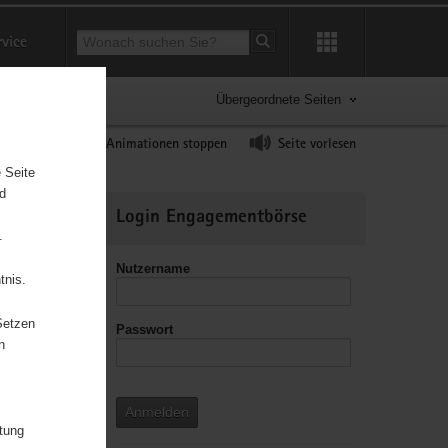
Suchbegriff
rvice
Suche starten
Übergeordnete Seiten
ast erhöhen
Animationen stoppen
Seite vorlesen
 Seite
nd
Weitere
Login Engagementbörse
Informationen
.
Nutzername
tnis.
Setzen
Passwort
leitzahl
n
Anmelden
itung