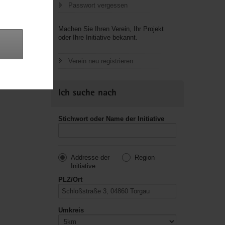
Passwort vergessen
letzte
Machen Sie Ihren Verein, Ihr Projekt
oder Ihre Initiative bekannt.
Verein neu registrieren
Ich suche nach
Stichwort oder Name der Initiative
Addresse der
Region
Initiative
PLZ/Ort
Umkreis