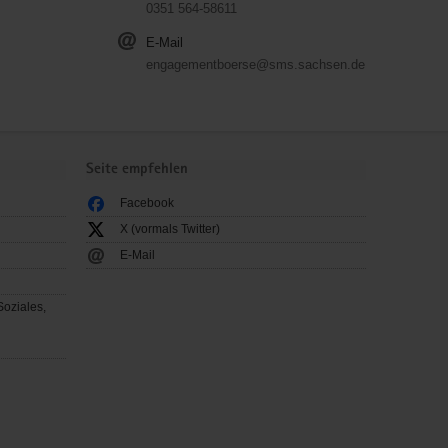
0351 564-58611
E-Mail
engagementboerse@sms.sachsen.de
Seite empfehlen
Facebook
X (vormals Twitter)
E-Mail
Soziales,