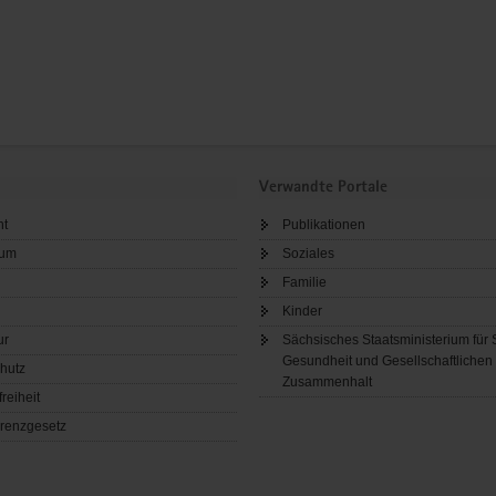
Verwandte Portale
ht
Publikationen
sum
Soziales
Familie
Kinder
ur
Sächsisches Staatsministerium für 
Gesundheit und Gesellschaftlichen
hutz
Zusammenhalt
freiheit
renzgesetz