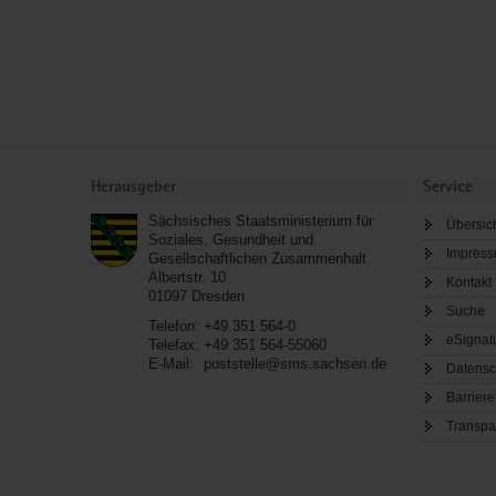
Service
Herausgeber
Service
Sächsisches Staatsministerium für
Übersic
Soziales, Gesundheit und
Impres
Gesellschaftlichen Zusammenhalt
Albertstr. 10
Kontakt
01097
Dresden
Suche
Telefon:
+49 351 564-0
eSignat
Telefax:
+49 351 564-55060
E-Mail:
poststelle@sms.sachsen.de
Datensc
Barriere
Transpa