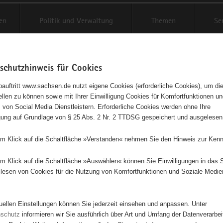
en
Politik und Verwaltung
Themen
Se
schutzhinweis für Cookies
Schriftgröße anpassen
Kontr
auftritt www.sachsen.de nutzt eigene Cookies (erforderliche Cookies), um die
tellen zu können sowie mit Ihrer Einwilligung Cookies für Komfortfunktionen u
t
agementbörse
 von Social Media Dienstleistern. Erforderliche Cookies werden ohne Ihre
igung auf Grundlage von § 25 Abs. 2 Nr. 2 TTDSG gespeichert und ausgelesen
isse auf Karte anzeigen
em Klick auf die Schaltfläche »Verstanden« nehmen Sie den Hinweis zur Kenn
em Klick auf die Schaltfläche »Auswählen« können Sie Einwilligungen in das 
Initiativen
Projekte
Nach Alphabet
Nach Post
lesen von Cookies für die Nutzung von Komfortfunktionen und Soziale Medie
tuellen Einstellungen können Sie jederzeit einsehen und anpassen. Unter
0 Suchergebnisse
nschutz
informieren wir Sie ausführlich über Art und Umfang der Datenverarbe