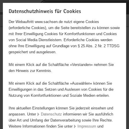
P
Portalübergreifende
o
H
Navigation
Datenschutzhinweis für Cookies
r
a
S
Bürgerschaftliches Engagement
Der Webauftritt www.sachsen.de nutzt eigene Cookies
t
u
e
(erforderliche Cookies), um die Seite bereitstellen zu können sowie
a
p
r
mit Ihrer Einwilligung Cookies für Komfortfunktionen und Cookies
l
t
v
Hauptinhalt
Engagementbörse
von Social Media Dienstleistern. Erforderliche Cookies werden
ü
i
i
ohne Ihre Einwilligung auf Grundlage von § 25 Abs. 2 Nr. 2 TTDSG
b
n
c
gespeichert und ausgelesen.
e
h
e
Ergebnisse auf Karte anzeigen
r
a
Mit einem Klick auf die Schaltfläche »Verstanden« nehmen Sie
g
l
den Hinweis zur Kenntnis.
r
t
Alles
Initiativen
Projekte
e
Mit einem Klick auf die Schaltfläche »Auswählen« können Sie
Nach Alphabet
Nach Postleitzahl
i
Einwilligungen in das Setzen und Auslesen von Cookies für die
Nutzung von Komfortfunktionen und Soziale Medien erteilen.
f
e
Ihre aktuellen Einstellungen können Sie jederzeit einsehen und
0 Suchergebnisse
n
anpassen. Unter
Datenschutz
informieren wir Sie ausführlich
d
über Art und Umfang der Datenverarbeitung sowie Ihre Rechte.
e
erste
vorige
nächste
letzte
Weitere Informationen finden Sie unter
Impressum
und
N