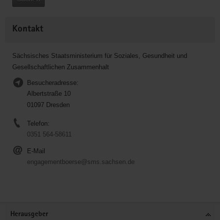
Kontakt
Sächsisches Staatsministerium für Soziales, Gesundheit und
Gesellschaftlichen Zusammenhalt
Besucheradresse:
Albertstraße 10
01097 Dresden
Telefon:
0351 564-58611
E-Mail
engagementboerse@sms.sachsen.de
Service
Herausgeber