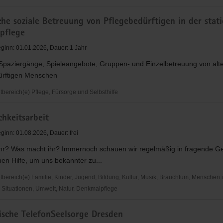
che soziale Betreuung von Pflegebedürftigen in der stat
tpflege
he
ginn: 01.01.2026, Dauer: 1 Jahr
 Spaziergänge, Spieleangebote, Gruppen- und Einzelbetreuung von alt
ürftigen Menschen
ereich(e) Pflege, Fürsorge und Selbsthilfe
e
chkeitsarbeit
ginn: 01.08.2026, Dauer: frei
ihr? Was macht ihr? Immernoch schauen wir regelmäßig in fragende Ge
rftigen
en Hilfe, um uns bekannter zu...
ereich(e) Familie, Kinder, Jugend, Bildung, Kultur, Musik, Brauchtum, Menschen 
n
Situationen, Umwelt, Natur, Denkmalpflege
lege
eitsarbeit
sche TelefonSeelsorge Dresden