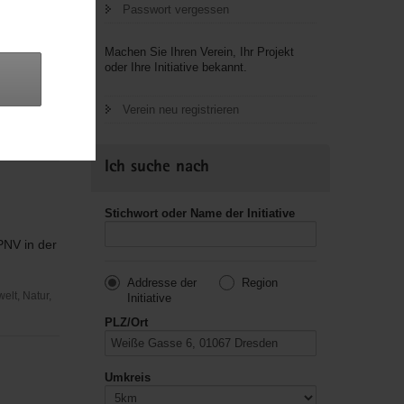
Passwort vergessen
Machen Sie Ihren Verein, Ihr Projekt
oder Ihre Initiative bekannt.
ÖPNV im
Verein neu registrieren
elt, Natur,
Ich suche nach
Stichwort oder Name der Initiative
PNV in der
Addresse der
Region
elt, Natur,
Initiative
PLZ/Ort
Umkreis