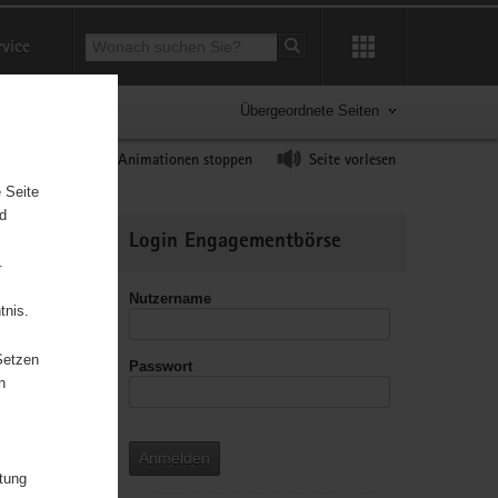
Suchbegriff
rvice
Suche starten
Übergeordnete Seiten
ast erhöhen
Animationen stoppen
Seite vorlesen
 Seite
nd
Weitere
Login Engagementbörse
Informationen
.
Nutzername
tnis.
Setzen
Passwort
leitzahl
n
Anmelden
itung