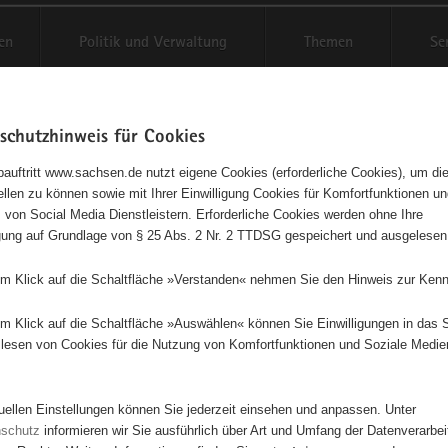
en
Politik und Verwaltung
Themen
Se
schutzhinweis für Cookies
Schriftgröße anpassen
Kontr
auftritt www.sachsen.de nutzt eigene Cookies (erforderliche Cookies), um die
tellen zu können sowie mit Ihrer Einwilligung Cookies für Komfortfunktionen u
t
agementbörse
 von Social Media Dienstleistern. Erforderliche Cookies werden ohne Ihre
igung auf Grundlage von § 25 Abs. 2 Nr. 2 TTDSG gespeichert und ausgelesen
isse auf Karte anzeigen
em Klick auf die Schaltfläche »Verstanden« nehmen Sie den Hinweis zur Kenn
em Klick auf die Schaltfläche »Auswählen« können Sie Einwilligungen in das 
Initiativen
Projekte
Nach Alphabet
Nach Post
lesen von Cookies für die Nutzung von Komfortfunktionen und Soziale Medie
tuellen Einstellungen können Sie jederzeit einsehen und anpassen. Unter
8 Suchergebnisse
nschutz
informieren wir Sie ausführlich über Art und Umfang der Datenverarbe