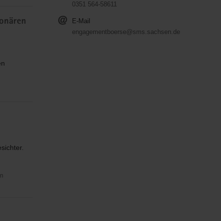
0351 564-58611
ionären
E-Mail
engagementboerse@sms.sachsen.de
en
sichter.
in