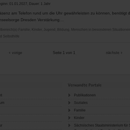
ginn: 01.01.2027, Dauer: 1 Jahr
äsenz am Telefon rund um die Uhr gewährleisten zu können, benötigt
nseelsorge Dresden Verstärkung....
ereich(e) Familie, Kinder, Jugend, Bildung, Menschen in besonderen Situationen,
d Selbsthilfe
che
elsorge
vorige
Seite 1 von 1
nächste
Verwandte Portale
ht
Publikationen
sum
Soziales
Familie
Kinder
ur
Sächsisches Staatsministerium für 