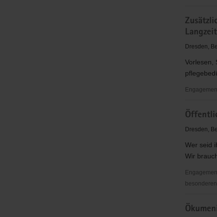
für
Schach
Frauen,
Zusätzli
-
Kinder,
Langzei
ein
Jugendlic
Sport
Dresden, Be
für
Vorlesen,
Jung
pflegebed
und
Alt
Engagementb
Zusätzlich
Öffentli
soziale
Betreuung
Dresden, Be
von
Wer seid 
Pflegebedü
Wir brauch
in
der
Engagementb
stationäre
besonderen 
Langzeitpf
Öffentlichk
Ökumeni