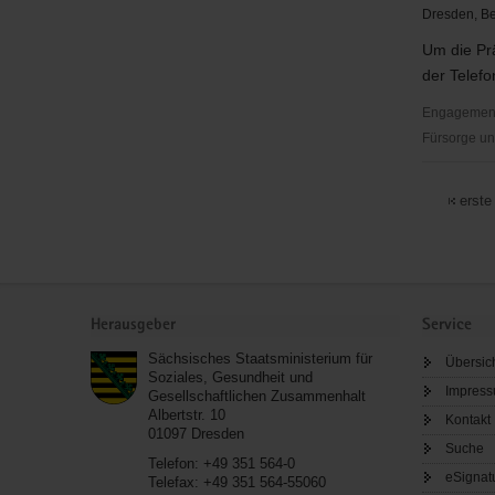
Dresden, Be
Um die Pr
der Telefo
Engagementb
Fürsorge un
Ökumenis
TelefonSe
erste
Dresden
Service
Herausgeber
Service
Sächsisches Staatsministerium für
Übersic
Soziales, Gesundheit und
Impres
Gesellschaftlichen Zusammenhalt
Albertstr. 10
Kontakt
01097
Dresden
Suche
Telefon:
+49 351 564-0
eSignat
Telefax:
+49 351 564-55060