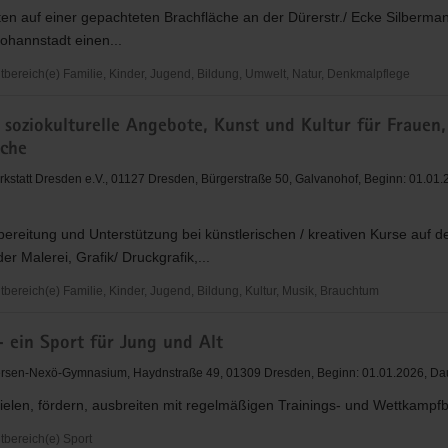
sen
ten auf einer gepachteten Brachfläche an der Dürerstr./ Ecke Silbermann
ohannstadt einen...
ereich(e) Familie, Kinder, Jugend, Bildung, Umwelt, Natur, Denkmalpflege
aftsgarten
 soziokulturelle Angebote, Kunst und Kultur für Frauen,
dt
iche
rkstatt Dresden e.V., 01127 Dresden, Bürgerstraße 50, Galvanohof, Beginn: 01.01.
ereitung und Unterstützung bei künstlerischen / kreativen Kurse auf d
er Malerei, Grafik/ Druckgrafik,...
ereich(e) Familie, Kinder, Jugend, Bildung, Kultur, Musik, Brauchtum
- ein Sport für Jung und Alt
elle
rsen-Nexö-Gymnasium, Haydnstraße 49, 01309 Dresden, Beginn: 01.01.2026, Dau
elen, fördern, ausbreiten mit regelmäßigen Trainings- und Wettkampfb
bereich(e) Sport