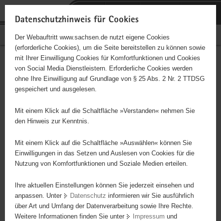
P
Portalübergreifende
o
H
Navigation
Datenschutzhinweis für Cookies
r
a
S
Bürgerschaftliches Engagement
Der Webauftritt www.sachsen.de nutzt eigene Cookies
t
u
e
(erforderliche Cookies), um die Seite bereitstellen zu können sowie
a
p
r
mit Ihrer Einwilligung Cookies für Komfortfunktionen und Cookies
l
t
v
Hauptinhalt
Engagementbörse
von Social Media Dienstleistern. Erforderliche Cookies werden
ü
i
i
ohne Ihre Einwilligung auf Grundlage von § 25 Abs. 2 Nr. 2 TTDSG
b
n
c
gespeichert und ausgelesen.
e
h
e
Ergebnisse auf Karte anzeigen
r
a
Mit einem Klick auf die Schaltfläche »Verstanden« nehmen Sie
g
l
den Hinweis zur Kenntnis.
r
t
Alles
Initiativen
Projekte
e
Mit einem Klick auf die Schaltfläche »Auswählen« können Sie
Nach Alphabet
Nach Postleitzahl
i
Einwilligungen in das Setzen und Auslesen von Cookies für die
Nutzung von Komfortfunktionen und Soziale Medien erteilen.
f
e
Ihre aktuellen Einstellungen können Sie jederzeit einsehen und
102 Suchergebnisse
n
anpassen. Unter
Datenschutz
informieren wir Sie ausführlich
d
über Art und Umfang der Datenverarbeitung sowie Ihre Rechte.
EC-Jugendarbeit Mildenau & Mauersberg
e
Weitere Informationen finden Sie unter
Impressum
und
N