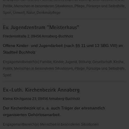
Politik, Menschen in besonderen Situationen, Pflege, Fürsorge und Selbsthilfe,
Sport, Umwelt, Natur, Denkmalpflege
ESV
Ev. Jugendzentrum "Meisterhaus"
Buchholz
Sachsen
Friedensstraße 2, 09456 Annaberg-Buchholz
e.
Offene Kinder- und Jugendarbeit (nach §§ 11 und 13 SBG VIII) im
V.
Stadtteil Buchholz
Engagementbereich(e) Familie, Kinder, Jugend, Bildung, Gesellschaft, Kirche,
Politik, Menschen in besonderen Situationen, Pflege, Fürsorge und Selbsthilfe,
Sport
Ev.
Ev.-Luth. Kirchenbezirk Annaberg
Jugendzentrum
"Meisterhaus"
Kleine Kirchgasse 23, 09456 Annaberg-Buchholz
Der Kirchenbezirk ist u. a. auch Träger der ehrenamtlich
organisierten Gehörlosenarbeit.
Engagementbereich(e) Menschen in besonderen Situationen