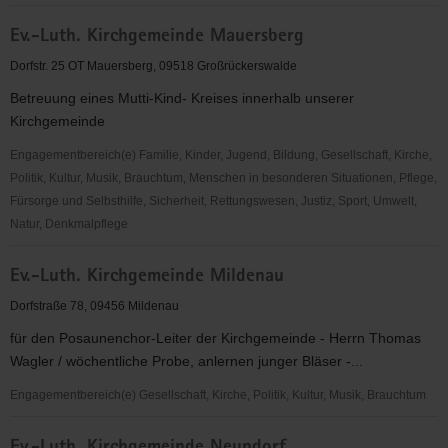
Ev.-
Ev.-Luth. Kirchgemeinde Mauersberg
Luth.
Kirchenbezirk
Dorfstr. 25 OT Mauersberg, 09518 Großrückerswalde
Annaberg
Betreuung eines Mutti-Kind- Kreises innerhalb unserer
Kirchgemeinde
Engagementbereich(e) Familie, Kinder, Jugend, Bildung, Gesellschaft, Kirche,
Politik, Kultur, Musik, Brauchtum, Menschen in besonderen Situationen, Pflege,
Fürsorge und Selbsthilfe, Sicherheit, Rettungswesen, Justiz, Sport, Umwelt,
Natur, Denkmalpflege
Ev.-
Ev.-Luth. Kirchgemeinde Mildenau
Luth.
Kirchgemeinde
Dorfstraße 78, 09456 Mildenau
Mauersberg
für den Posaunenchor-Leiter der Kirchgemeinde - Herrn Thomas
Wagler / wöchentliche Probe, anlernen junger Bläser -...
Engagementbereich(e) Gesellschaft, Kirche, Politik, Kultur, Musik, Brauchtum
Ev.-