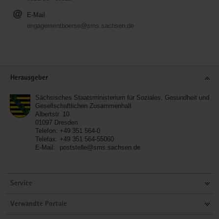
E-Mail
engagementboerse@sms.sachsen.de
Service
Herausgeber
Sächsisches Staatsministerium für Soziales, Gesundheit und
Gesellschaftlichen Zusammenhalt
Albertstr. 10
01097
Dresden
Telefon:
+49 351 564-0
Telefax:
+49 351 564-55060
E-Mail:
poststelle@sms.sachsen.de
Service
Verwandte Portale