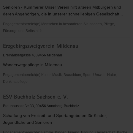
Senioren - Kümmerer Unser Verein hilft älteren Mitbürgern und
deren Angehörigen, die in unserer schnelllebigen Gesellschaft...
Engagementbereich(e) Menschen in besonderen Situationen, Pflege,
Fürsorge und Selbsthilfe
Erzgebirgischer
Erzgebirgszweigverein Mildenau
Förderverein
für
Dreihäusergasse 4, 09456 Mildenau
Seniorenarbeit
Wanderwegepflege in Mildenau
e.V.
Engagementbereich(e) Kultur, Musik, Brauchtum, Sport, Umwelt, Natur,
Denkmalpflege
Erzgebirgszweigverein
ESV Buchholz Sachsen e. V.
Mildenau
Brauhausstraße 33, 09456 Annaberg-Buchholz
Schaffung von Freizeit- und Sportangeboten für Kinder,
Jugendliche und Senioren
Engagementbereich(e) Familie, Kinder, Jugend, Bildung, Gesellschaft, Kirche,