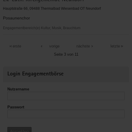
Ev.-Luth. Kirchgemeinde Neundorf
Luth.
Kirchgemeinde
Hauptstraße 66, 09488 Thermalbad Wiesenbad OT Neundorf
Mildenau
Posaunenchor
Engagementbereich(e) Kultur, Musik, Brauchtum
Ev.-
Luth.
erste
vorige
nächste
letzte
Kirchgemeinde
Seite 3 von 11
Neundorf
Weitere
Login Engagementbörse
Informationen
Nutzername
Passwort
Anmelden