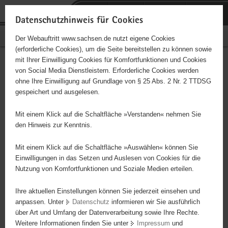
P
Portalübergreifende
o
H
Navigation
Datenschutzhinweis für Cookies
r
a
S
Bürgerschaftliches Engagement
Der Webauftritt www.sachsen.de nutzt eigene Cookies
t
u
e
(erforderliche Cookies), um die Seite bereitstellen zu können sowie
a
p
r
mit Ihrer Einwilligung Cookies für Komfortfunktionen und Cookies
l
t
v
Hauptinhalt
Engagementbörse
von Social Media Dienstleistern. Erforderliche Cookies werden
ü
i
i
ohne Ihre Einwilligung auf Grundlage von § 25 Abs. 2 Nr. 2 TTDSG
b
n
c
gespeichert und ausgelesen.
e
h
e
Ergebnisse auf Karte anzeigen
r
a
Mit einem Klick auf die Schaltfläche »Verstanden« nehmen Sie
g
l
den Hinweis zur Kenntnis.
r
t
Alles
Initiativen
Projekte
e
Mit einem Klick auf die Schaltfläche »Auswählen« können Sie
Nach Alphabet
Nach Postleitzahl
i
Einwilligungen in das Setzen und Auslesen von Cookies für die
Nutzung von Komfortfunktionen und Soziale Medien erteilen.
f
e
Ihre aktuellen Einstellungen können Sie jederzeit einsehen und
102 Suchergebnisse
n
anpassen. Unter
Datenschutz
informieren wir Sie ausführlich
d
über Art und Umfang der Datenverarbeitung sowie Ihre Rechte.
"Entschieden für Christus" (EC) Annaberg
e
Weitere Informationen finden Sie unter
Impressum
und
N