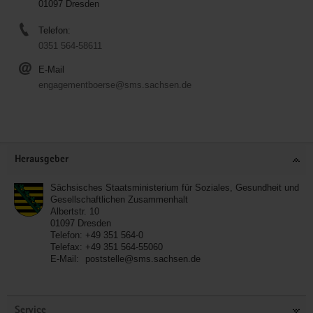
01097 Dresden
Telefon:
0351 564-58611
E-Mail
engagementboerse@sms.sachsen.de
Service
Herausgeber
Sächsisches Staatsministerium für Soziales, Gesundheit und
Gesellschaftlichen Zusammenhalt
Albertstr. 10
01097
Dresden
Telefon:
+49 351 564-0
Telefax:
+49 351 564-55060
E-Mail:
poststelle@sms.sachsen.de
Service