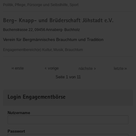
Politik, Pflege, Fürsorge und Selbsthilfe, Sport
Arbeiterwohlfahrt
Berg- Knapp- und Brüderschaft Jöhstadt e.V.
Kreisverband
Annaberg/Mittleres
Buchenstrasse 22, 09456 Annaberg- Buchholz
Erzgebirge
Verein für Bergmännisches Brauchtum und Tradition
e.V.
Engagementbereich(e) Kultur, Musik, Brauchtum
Berg-
Knapp-
erste
vorige
nächste
letzte
und
Seite 1 von 11
Brüderschaft
Jöhstadt
Weitere
e.V.
Login Engagementbörse
Informationen
Nutzername
Passwort