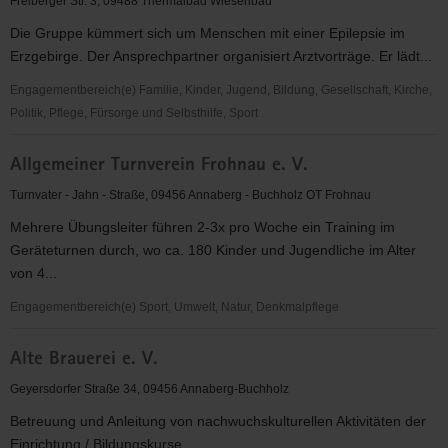
Freiberger Str. 3, 09488 Thermalbad Wiesenbad
e.
Die Gruppe kümmert sich um Menschen mit einer Epilepsie im
V.
Erzgebirge. Der Ansprechpartner organisiert Arztvorträge. Er lädt...
Engagementbereich(e) Familie, Kinder, Jugend, Bildung, Gesellschaft, Kirche,
Politik, Pflege, Fürsorge und Selbsthilfe, Sport
Aktionsgruppe
Allgemeiner Turnverein Frohnau e. V.
(SHG)
Epilepsie
Turnvater - Jahn - Straße, 09456 Annaberg - Buchholz OT Frohnau
Annaberg
Mehrere Übungsleiter führen 2-3x pro Woche ein Training im
Geräteturnen durch, wo ca. 180 Kinder und Jugendliche im Alter
von 4...
Engagementbereich(e) Sport, Umwelt, Natur, Denkmalpflege
Allgemeiner
Alte Brauerei e. V.
Turnverein
Frohnau
Geyersdorfer Straße 34, 09456 Annaberg-Buchholz
e.
Betreuung und Anleitung von nachwuchskulturellen Aktivitäten der
V.
Einrichtung / Bildungskurse