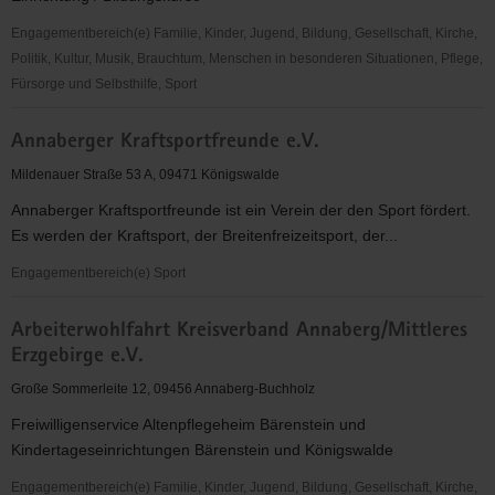
Engagementbereich(e) Familie, Kinder, Jugend, Bildung, Gesellschaft, Kirche,
Politik, Kultur, Musik, Brauchtum, Menschen in besonderen Situationen, Pflege,
Fürsorge und Selbsthilfe, Sport
Alte
Annaberger Kraftsportfreunde e.V.
Brauerei
e.
Mildenauer Straße 53 A, 09471 Königswalde
V.
Annaberger Kraftsportfreunde ist ein Verein der den Sport fördert.
Es werden der Kraftsport, der Breitenfreizeitsport, der...
Engagementbereich(e) Sport
Annaberger
Arbeiterwohlfahrt Kreisverband Annaberg/Mittleres
Kraftsportfreunde
Erzgebirge e.V.
e.V.
Große Sommerleite 12, 09456 Annaberg-Buchholz
Freiwilligenservice Altenpflegeheim Bärenstein und
Kindertageseinrichtungen Bärenstein und Königswalde
Engagementbereich(e) Familie, Kinder, Jugend, Bildung, Gesellschaft, Kirche,