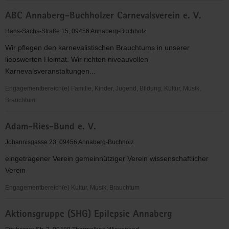
"Entschieden
ABC Annaberg-Buchholzer Carnevalsverein e. V.
für
Christus"
Hans-Sachs-Straße 15, 09456 Annaberg-Buchholz
(EC)
Wir pflegen den karnevalistischen Brauchtums in unserer
Jugendkreis
liebswerten Heimat. Wir richten niveauvollen
Mildenau
Karnevalsveranstaltungen...
&
Mauersberg
Engagementbereich(e) Familie, Kinder, Jugend, Bildung, Kultur, Musik,
Brauchtum
ABC
Adam-Ries-Bund e. V.
Annaberg-
Buchholzer
Johannisgasse 23, 09456 Annaberg-Buchholz
Carnevalsverein
eingetragener Verein gemeinnütziger Verein wissenschaftlicher
e.
Verein
V.
Engagementbereich(e) Kultur, Musik, Brauchtum
Adam-
Aktionsgruppe (SHG) Epilepsie Annaberg
Ries-
Bund