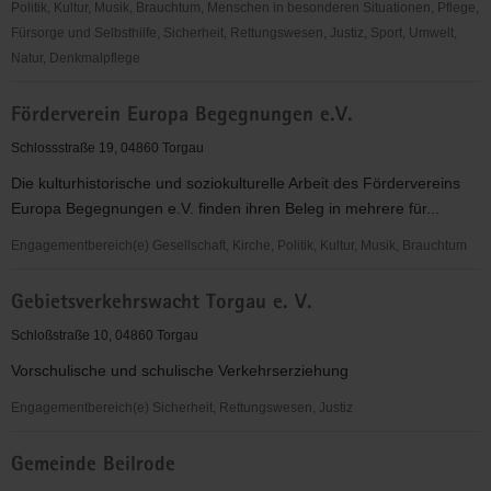
Politik, Kultur, Musik, Brauchtum, Menschen in besonderen Situationen, Pflege,
Fürsorge und Selbsthilfe, Sicherheit, Rettungswesen, Justiz, Sport, Umwelt,
Natur, Denkmalpflege
Förderverein
Förderverein Europa Begegnungen e.V.
der
Grundschule
Schlossstraße 19, 04860 Torgau
am
Die kulturhistorische und soziokulturelle Arbeit des Fördervereins
Rodelberg
Europa Begegnungen e.V. finden ihren Beleg in mehrere für...
Torgau
e.
Engagementbereich(e) Gesellschaft, Kirche, Politik, Kultur, Musik, Brauchtum
V.
Förderverein
Gebietsverkehrswacht Torgau e. V.
Europa
Begegnungen
Schloßstraße 10, 04860 Torgau
e.V.
Vorschulische und schulische Verkehrserziehung
Engagementbereich(e) Sicherheit, Rettungswesen, Justiz
Gebietsverkehrswacht
Gemeinde Beilrode
Torgau