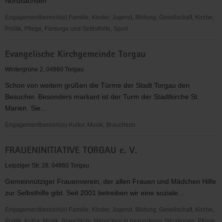
Nordsachsen
Engagementbereich(e) Familie, Kinder, Jugend, Bildung, Gesellschaft, Kirche,
Politik, Pflege, Fürsorge und Selbsthilfe, Sport
Evangelische
Evangelische Kirchgemeinde Torgau
Jugend
im
Wintergrüne 2, 04860 Torgau
Kirchenkreis
Schon von weitem grüßen die Türme der Stadt Torgau den
Torgau-
Besucher. Besonders markant ist der Turm der Stadtkirche St.
Delitzsch
Marien. Sie...
Engagementbereich(e) Kultur, Musik, Brauchtum
Evangelische
FRAUENINITIATIVE TORGAU e. V.
Kirchgemeinde
Torgau
Leipziger Str. 28, 04860 Torgau
Gemeinnütziger Frauenverein, der allen Frauen und Mädchen Hilfe
zur Selbsthilfe gibt. Seit 2001 betreiben wir eine soziale...
Engagementbereich(e) Familie, Kinder, Jugend, Bildung, Gesellschaft, Kirche,
Politik, Kultur, Musik, Brauchtum, Menschen in besonderen Situationen, Pflege,