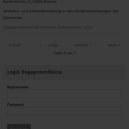
e.
Bahnhofstraße 21, 04886 Beilrode
V.
Verkehrs- und Umwelterziehung in den Kindereinrichtungen der
Gemeinde.
Engagementbereich(e) Sicherheit, Rettungswesen, Justiz
Gemeinde
Beilrode
erste
vorige
nächste
letzte
Seite 2 von 7
Weitere
Login Engagementbörse
Informationen
Nutzername
Passwort
Anmelden