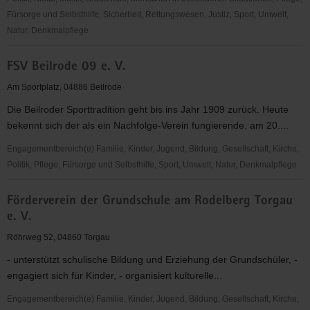
Fürsorge und Selbsthilfe, Sicherheit, Rettungswesen, Justiz, Sport, Umwelt,
Natur, Denkmalpflege
FRAUENINITIATIVE
FSV Beilrode 09 e. V.
TORGAU
e.
Am Sportplatz, 04886 Beilrode
V.
Die Beilroder Sporttradition geht bis ins Jahr 1909 zurück. Heute
bekennt sich der als ein Nachfolge-Verein fungierende, am 20....
Engagementbereich(e) Familie, Kinder, Jugend, Bildung, Gesellschaft, Kirche,
Politik, Pflege, Fürsorge und Selbsthilfe, Sport, Umwelt, Natur, Denkmalpflege
FSV
Förderverein der Grundschule am Rodelberg Torgau
Beilrode
e. V.
09
e.
Röhrweg 52, 04860 Torgau
V.
- unterstützt schulische Bildung und Erziehung der Grundschüler, -
engagiert sich für Kinder, - organisiert kulturelle...
Engagementbereich(e) Familie, Kinder, Jugend, Bildung, Gesellschaft, Kirche,