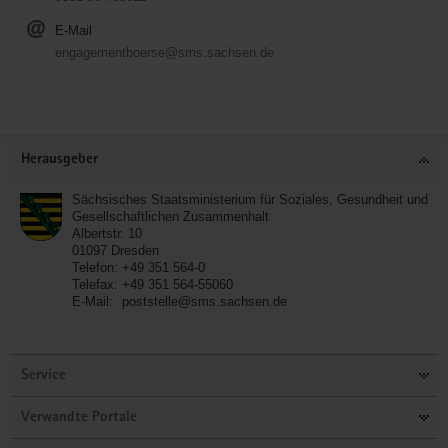
E-Mail
engagementboerse@sms.sachsen.de
Service
Herausgeber
Sächsisches Staatsministerium für Soziales, Gesundheit und
Gesellschaftlichen Zusammenhalt
Albertstr. 10
01097
Dresden
Telefon:
+49 351 564-0
Telefax:
+49 351 564-55060
E-Mail:
poststelle@sms.sachsen.de
Service
Verwandte Portale