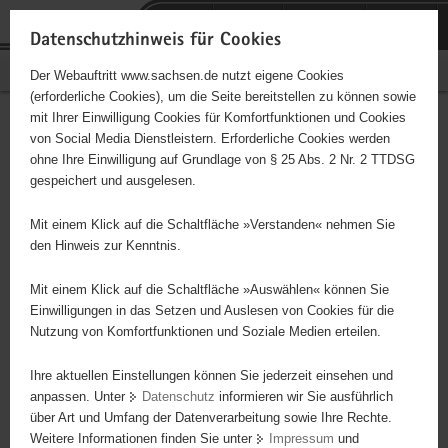
P
Portalübergreifende
o
H
Navigation
Datenschutzhinweis für Cookies
r
a
S
Bürgerschaftliches Engagement
Der Webauftritt www.sachsen.de nutzt eigene Cookies
t
u
e
(erforderliche Cookies), um die Seite bereitstellen zu können sowie
a
p
r
mit Ihrer Einwilligung Cookies für Komfortfunktionen und Cookies
l
t
v
Hauptinhalt
Engagementbörse
von Social Media Dienstleistern. Erforderliche Cookies werden
ü
i
i
ohne Ihre Einwilligung auf Grundlage von § 25 Abs. 2 Nr. 2 TTDSG
b
n
c
gespeichert und ausgelesen.
e
h
e
Ergebnisse auf Karte anzeigen
r
a
Mit einem Klick auf die Schaltfläche »Verstanden« nehmen Sie
g
l
den Hinweis zur Kenntnis.
r
t
Alles
Initiativen
Projekte
e
Mit einem Klick auf die Schaltfläche »Auswählen« können Sie
Nach Alphabet
Nach Postleitzahl
i
Einwilligungen in das Setzen und Auslesen von Cookies für die
Nutzung von Komfortfunktionen und Soziale Medien erteilen.
f
e
Ihre aktuellen Einstellungen können Sie jederzeit einsehen und
69 Suchergebnisse
n
anpassen. Unter
Datenschutz
informieren wir Sie ausführlich
d
über Art und Umfang der Datenverarbeitung sowie Ihre Rechte.
Ev. Kirchspiel Zinna-Welsau
e
Weitere Informationen finden Sie unter
Impressum
und
N