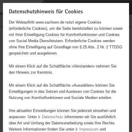
P
Portalübergreifende
o
H
Navigation
Datenschutzhinweis für Cookies
r
a
S
Bürgerschaftliches Engagement
Der Webauftritt www.sachsen.de nutzt eigene Cookies
t
u
e
(erforderliche Cookies), um die Seite bereitstellen zu können sowie
a
p
r
mit Ihrer Einwilligung Cookies für Komfortfunktionen und Cookies
l
t
v
Hauptinhalt
Engagementbörse
von Social Media Dienstleistern. Erforderliche Cookies werden
ü
i
i
ohne Ihre Einwilligung auf Grundlage von § 25 Abs. 2 Nr. 2 TTDSG
b
n
c
gespeichert und ausgelesen.
e
h
e
Ergebnisse auf Karte anzeigen
r
a
Mit einem Klick auf die Schaltfläche »Verstanden« nehmen Sie
g
l
den Hinweis zur Kenntnis.
r
t
Alles
Initiativen
Projekte
e
Mit einem Klick auf die Schaltfläche »Auswählen« können Sie
Nach Alphabet
Nach Postleitzahl
i
Einwilligungen in das Setzen und Auslesen von Cookies für die
Nutzung von Komfortfunktionen und Soziale Medien erteilen.
f
e
Ihre aktuellen Einstellungen können Sie jederzeit einsehen und
69 Suchergebnisse
n
anpassen. Unter
Datenschutz
informieren wir Sie ausführlich
d
über Art und Umfang der Datenverarbeitung sowie Ihre Rechte.
"Entschieden für Christus" (EC) Jugendverein Torgau
e
Weitere Informationen finden Sie unter
Impressum
und
N