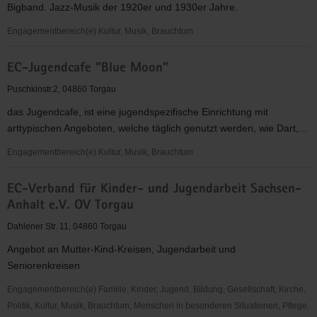
Bigband. Jazz-Musik der 1920er und 1930er Jahre.
KV
Torgau-
Engagementbereich(e) Kultur, Musik, Brauchtum
Oschatz
Die
e.V.
EC-Jugendcafe "Blue Moon"
Synkopenmuffel
e.V.
Puschkinstr.2, 04860 Torgau
das Jugendcafe, ist eine jugendspezifische Einrichtung mit
arttypischen Angeboten, welche täglich genutzt werden, wie Dart,...
Engagementbereich(e) Kultur, Musik, Brauchtum
EC-
EC-Verband für Kinder- und Jugendarbeit Sachsen-
Jugendcafe
Anhalt e.V. OV Torgau
"Blue
Moon"
Dahlener Str. 11, 04860 Torgau
Angebot an Mutter-Kind-Kreisen, Jugendarbeit und
Seniorenkreisen
Engagementbereich(e) Familie, Kinder, Jugend, Bildung, Gesellschaft, Kirche,
Politik, Kultur, Musik, Brauchtum, Menschen in besonderen Situationen, Pflege,