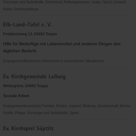
Fürsorge und Selbsthilfe, Sicherheit, Rettungswesen, Justiz, Sport, Umwelt,
Natur, Denkmalpflege
EC-
Elb-Land-Tafel e. V.
Verband
für
Pestalozziweg 13, 04860 Torgau
Kinder-
Hilfe für Bedürftige mit Lebensmittel und anderen Dingen des
und
täglichen Bedarfs
Jugendarbeit
Sachsen-
Engagementbereich(e) Menschen in besonderen Situationen
Anhalt
Elb-
e.V.
Ev. Kirchgemeinde Loßwig
Land-
OV
Tafel
Wintergrüne, 04860 Torgau
Torgau
e.
Soziale Arbeit
V.
Engagementbereich(e) Familie, Kinder, Jugend, Bildung, Gesellschaft, Kirche,
Politik, Pflege, Fürsorge und Selbsthilfe, Sport
Ev.
Ev. Kirchspiel Süptitz
Kirchgemeinde