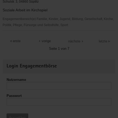
Loßwig
Schulstr. 3, 04860 Süptitz
Soziale Arbeit im Kirchspiel
Engagementbereich(e) Familie, Kinder, Jugend, Bildung, Gesellschaft, Kirche,
Politik, Pflege, Fürsorge und Selbsthilfe, Sport
Ev.
Kirchspiel
erste
vorige
nächste
letzte
Süptitz
Seite 1 von 7
Weitere
Login Engagementbörse
Informationen
Nutzername
Passwort
Anmelden