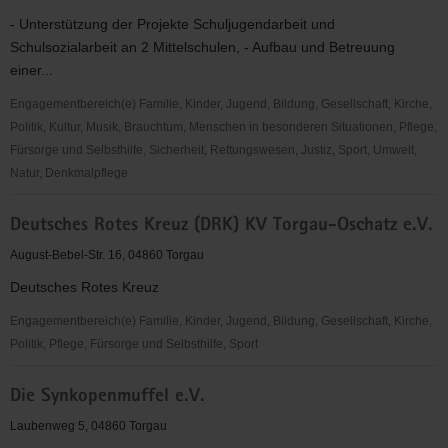
- Unterstützung der Projekte Schuljugendarbeit und
Schulsozialarbeit an 2 Mittelschulen, - Aufbau und Betreuung
einer...
Engagementbereich(e) Familie, Kinder, Jugend, Bildung, Gesellschaft, Kirche,
Politik, Kultur, Musik, Brauchtum, Menschen in besonderen Situationen, Pflege,
Fürsorge und Selbsthilfe, Sicherheit, Rettungswesen, Justiz, Sport, Umwelt,
Natur, Denkmalpflege
Deutscher
Deutsches Rotes Kreuz (DRK) KV Torgau-Oschatz e.V.
Kinderschutzbund
OV
August-Bebel-Str. 16, 04860 Torgau
Torgau
Deutsches Rotes Kreuz
e.
V.
Engagementbereich(e) Familie, Kinder, Jugend, Bildung, Gesellschaft, Kirche,
Politik, Pflege, Fürsorge und Selbsthilfe, Sport
Deutsches
Die Synkopenmuffel e.V.
Rotes
Kreuz
Laubenweg 5, 04860 Torgau
(DRK)