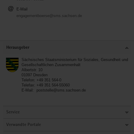
E-Mail
engagementboerse@sms.sachsen.de
Service
Herausgeber
Sächsisches Staatsministerium für Soziales, Gesundheit und
Gesellschaftlichen Zusammenhalt
Albertstr. 10
01097
Dresden
Telefon:
+49 351 564-0
Telefax:
+49 351 564-55060
E-Mail:
poststelle@sms.sachsen.de
Service
Verwandte Portale