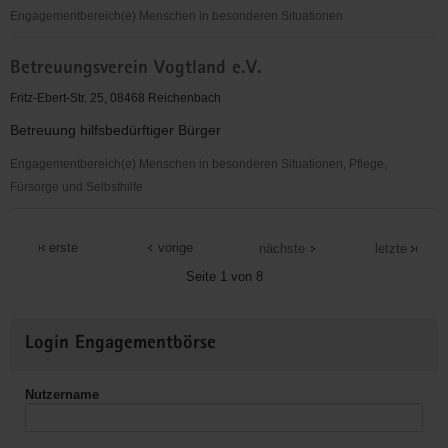
Engagementbereich(e) Menschen in besonderen Situationen
Betreuungsverein
Betreuungsverein Vogtland e.V.
Vogtland
e.
Fritz-Ebert-Str. 25, 08468 Reichenbach
V.
Betreuung hilfsbedürftiger Bürger
Engagementbereich(e) Menschen in besonderen Situationen, Pflege,
Fürsorge und Selbsthilfe
Betreuungsverein
Vogtland
erste
vorige
nächste
letzte
e.V.
Seite 1 von 8
Weitere
Login Engagementbörse
Informationen
Nutzername