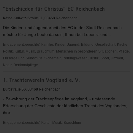
"Entschieden
"Entschieden für Christus" EC Reichenbach
für
Christus"
Käthe-Kollwitz-Straße 11, 08468 Reichenbach
(EC)
Die Kinder- und Jugendarbeit des EC in der Stadt Reichenbach
Limbach
möchte für Junge Leute da sein, Ihnen bei Lebens- und...
Engagementbereich(e) Familie, Kinder, Jugend, Bildung, Gesellschaft, Kirche,
Politik, Kultur, Musik, Brauchtum, Menschen in besonderen Situationen, Pflege,
Fürsorge und Selbsthilfe, Sicherheit, Rettungswesen, Justiz, Sport, Umwelt,
Natur, Denkmalpflege
"Entschieden
1. Trachtenverein Vogtland e. V.
für
Christus"
Burgstraße 56, 08468 Reichenbach
EC
- Bewahrung der Trachtenpflege im Vogtland, - umfassende
Reichenbach
Erforschung der Geschichte der ländlichen Tracht des Vogtlandes,
ihre...
Engagementbereich(e) Kultur, Musik, Brauchtum
1.