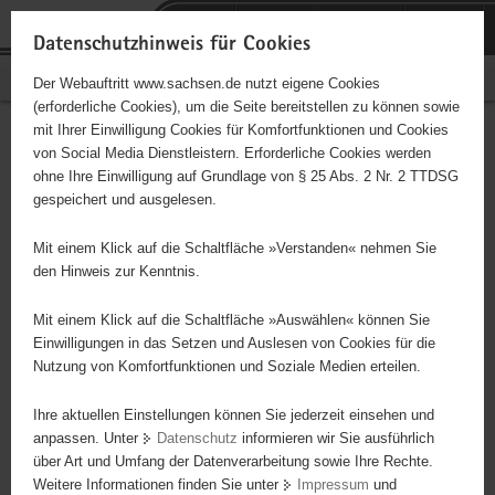
P
Portalübergreifende
o
H
Navigation
Datenschutzhinweis für Cookies
r
a
S
Bürgerschaftliches Engagement
Der Webauftritt www.sachsen.de nutzt eigene Cookies
t
u
e
(erforderliche Cookies), um die Seite bereitstellen zu können sowie
a
p
r
mit Ihrer Einwilligung Cookies für Komfortfunktionen und Cookies
l
t
v
Hauptinhalt
Engagementbörse
von Social Media Dienstleistern. Erforderliche Cookies werden
ü
i
i
ohne Ihre Einwilligung auf Grundlage von § 25 Abs. 2 Nr. 2 TTDSG
b
n
c
gespeichert und ausgelesen.
e
h
e
Ergebnisse auf Karte anzeigen
r
a
Mit einem Klick auf die Schaltfläche »Verstanden« nehmen Sie
g
l
den Hinweis zur Kenntnis.
r
t
Alles
Initiativen
Projekte
e
Mit einem Klick auf die Schaltfläche »Auswählen« können Sie
Nach Alphabet
Nach Postleitzahl
i
Einwilligungen in das Setzen und Auslesen von Cookies für die
Nutzung von Komfortfunktionen und Soziale Medien erteilen.
f
e
Ihre aktuellen Einstellungen können Sie jederzeit einsehen und
79 Suchergebnisse
n
anpassen. Unter
Datenschutz
informieren wir Sie ausführlich
d
über Art und Umfang der Datenverarbeitung sowie Ihre Rechte.
"Entschieden für Christus" (EC) - Jugendkreis
e
Weitere Informationen finden Sie unter
Impressum
und
N