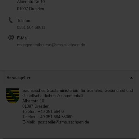
Albertstraße 10
01097 Dresden
Telefon:
0351 564-58611
E-Mail
engagementboerse@sms.sachsen.de
Service
Herausgeber
Sächsisches Staatsministerium für Soziales, Gesundheit und
Gesellschaftlichen Zusammenhalt
Albertstr. 10
01097
Dresden
Telefon:
+49 351 564-0
Telefax:
+49 351 564-55060
E-Mail:
poststelle@sms.sachsen.de