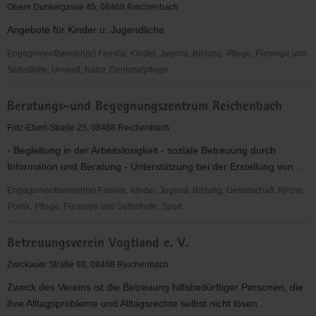
e.V.
Obere Dunkelgasse 45, 08468 Reichenbach
Angebote für Kinder u. Jugendliche
Engagementbereich(e) Familie, Kinder, Jugend, Bildung, Pflege, Fürsorge und
Selbsthilfe, Umwelt, Natur, Denkmalpflege
AWO
Beratungs-und Begegnungszentrum Reichenbach
Vogtland
Bereich
Fritz-Ebert-Straße 25, 08468 Reichenbach
Reichenbach
- Begleitung in der Arbeitslosigkeit - soziale Betreuung durch
e.V.
Information und Beratung - Unterstützung bei der Erstellung von...
Engagementbereich(e) Familie, Kinder, Jugend, Bildung, Gesellschaft, Kirche,
Politik, Pflege, Fürsorge und Selbsthilfe, Sport
Beratungs-
Betreuungsverein Vogtland e. V.
und
Begegnungszentrum
Zwickauer Straße 93, 08468 Reichenbach
Reichenbach
Zweck des Vereins ist die Betreuung hilfsbedürftiger Personen, die
ihre Alltagsprobleme und Alltagsrechte selbst nicht lösen...