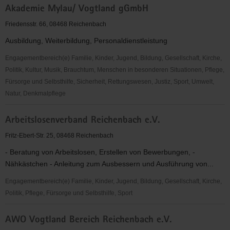
Akademie Mylau/ Vogtland gGmbH
Trachtenverein
Vogtland
Friedensstr. 66, 08468 Reichenbach
e.
Ausbildung, Weiterbildung, Personaldienstleistung
V.
Engagementbereich(e) Familie, Kinder, Jugend, Bildung, Gesellschaft, Kirche,
Politik, Kultur, Musik, Brauchtum, Menschen in besonderen Situationen, Pflege,
Fürsorge und Selbsthilfe, Sicherheit, Rettungswesen, Justiz, Sport, Umwelt,
Natur, Denkmalpflege
Akademie
Arbeitslosenverband Reichenbach e.V.
Mylau/
Vogtland
Fritz-Ebert-Str. 25, 08468 Reichenbach
gGmbH
- Beratung von Arbeitslosen, Erstellen von Bewerbungen, -
Nähkästchen - Anleitung zum Ausbessern und Ausführung von...
Engagementbereich(e) Familie, Kinder, Jugend, Bildung, Gesellschaft, Kirche,
Politik, Pflege, Fürsorge und Selbsthilfe, Sport
Arbeitslosenverband
AWO Vogtland Bereich Reichenbach e.V.
Reichenbach