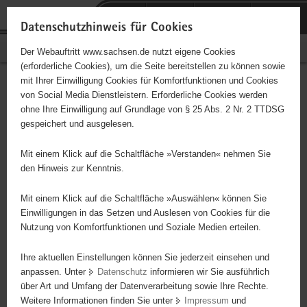
P
Portalübergreifende
o
H
Navigation
Datenschutzhinweis für Cookies
r
a
S
Bürgerschaftliches Engagement
Der Webauftritt www.sachsen.de nutzt eigene Cookies
t
u
e
(erforderliche Cookies), um die Seite bereitstellen zu können sowie
a
p
r
mit Ihrer Einwilligung Cookies für Komfortfunktionen und Cookies
l
t
v
Hauptinhalt
Engagementbörse
von Social Media Dienstleistern. Erforderliche Cookies werden
ü
i
i
ohne Ihre Einwilligung auf Grundlage von § 25 Abs. 2 Nr. 2 TTDSG
b
n
c
gespeichert und ausgelesen.
e
h
e
Ergebnisse auf Karte anzeigen
r
a
Mit einem Klick auf die Schaltfläche »Verstanden« nehmen Sie
g
l
den Hinweis zur Kenntnis.
r
t
Alles
Initiativen
Projekte
e
Mit einem Klick auf die Schaltfläche »Auswählen« können Sie
Nach Alphabet
Nach Postleitzahl
i
Einwilligungen in das Setzen und Auslesen von Cookies für die
Nutzung von Komfortfunktionen und Soziale Medien erteilen.
f
e
Ihre aktuellen Einstellungen können Sie jederzeit einsehen und
53 Suchergebnisse
n
anpassen. Unter
Datenschutz
informieren wir Sie ausführlich
d
über Art und Umfang der Datenverarbeitung sowie Ihre Rechte.
Mein zu Hause Sachsen e.V.
e
Weitere Informationen finden Sie unter
Impressum
und
N