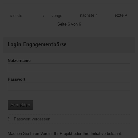
Gemeindeverwaltung
Diera-
nächste
letzte
erste
vorige
Zehren
Seite 6 von 6
Weitere
Login Engagementbörse
Informationen
Nutzername
Passwort
Anmelden
Passwort vergessen
Machen Sie Ihren Verein, Ihr Projekt oder Ihre Initiative bekannt.