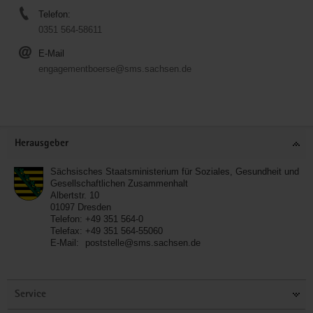
Telefon:
0351 564-58611
E-Mail
engagementboerse@sms.sachsen.de
Service
Herausgeber
Sächsisches Staatsministerium für Soziales, Gesundheit und
Gesellschaftlichen Zusammenhalt
Albertstr. 10
01097
Dresden
Telefon:
+49 351 564-0
Telefax:
+49 351 564-55060
E-Mail:
poststelle@sms.sachsen.de
Service