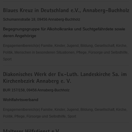
Alte
Blaues Kreuz in Deutschland e.V., Annaberg-Buchholz
Brauerei
e.
Schumannstraße 18, 09456 Annaberg-Buchholz
V.
Begegnungsgruppe für Alkoholkranke und Suchtgefährdete sowie
deren Angehörige
Engagementbereich(e) Familie, Kinder, Jugend, Bildung, Gesellschaft, Kirche,
Politik, Menschen in besonderen Situationen, Pflege, Fürsorge und Selbsthilfe,
Sport
Blaues
Diakonisches Werk der Ev.-Luth. Landeskirche Sa. im
Kreuz
Kirchenbezirk Annaberg e. V.
in
Deutschland
BUR 157/158, 09456 Annaberg-Buchholz
e.V.,
Wohlfahrtsverband
Annaberg-
Buchholz
Engagementbereich(e) Familie, Kinder, Jugend, Bildung, Gesellschaft, Kirche,
Politik, Pflege, Fürsorge und Selbsthilfe, Sport
Diakonisches