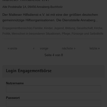
Malteser Hilfsdienst e.V.
Werk
der
Alte Poststraße 1A, 09456 Annaberg-Buchholz
Ev.-
Der Malteser Hilfsdienst e.V. ist mit eine der größten deutschen
Luth.
gemeinnützige Hilfsorganisationen. Die Dienststelle Annaberg...
Landeskirche
Sa.
Engagementbereich(e) Familie, Kinder, Jugend, Bildung, Gesellschaft, Kirche,
im
Politik, Menschen in besonderen Situationen, Pflege, Fürsorge und Selbsthilfe
Kirchenbezirk
Malteser
Annaberg
Hilfsdienst
erste
vorige
nächste
letzte
e.
e.V.
Seite 4 von 8
V.
Weitere
Login Engagementbörse
Informationen
Nutzername
Passwort