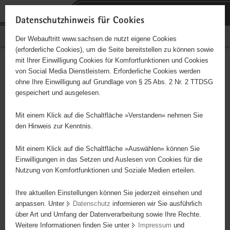
P
Portalübergreifende
o
H
Navigation
Datenschutzhinweis für Cookies
r
a
S
Bürgerschaftliches Engagement
Der Webauftritt www.sachsen.de nutzt eigene Cookies
t
u
e
(erforderliche Cookies), um die Seite bereitstellen zu können sowie
a
p
r
mit Ihrer Einwilligung Cookies für Komfortfunktionen und Cookies
l
t
v
Hauptinhalt
Engagementbörse
von Social Media Dienstleistern. Erforderliche Cookies werden
ü
i
i
ohne Ihre Einwilligung auf Grundlage von § 25 Abs. 2 Nr. 2 TTDSG
b
n
c
gespeichert und ausgelesen.
e
h
e
Ergebnisse auf Karte anzeigen
r
a
Mit einem Klick auf die Schaltfläche »Verstanden« nehmen Sie
g
l
den Hinweis zur Kenntnis.
r
t
Alles
Initiativen
Projekte
e
Mit einem Klick auf die Schaltfläche »Auswählen« können Sie
Nach Alphabet
Nach Postleitzahl
i
Einwilligungen in das Setzen und Auslesen von Cookies für die
Nutzung von Komfortfunktionen und Soziale Medien erteilen.
f
e
Ihre aktuellen Einstellungen können Sie jederzeit einsehen und
76 Suchergebnisse
n
anpassen. Unter
Datenschutz
informieren wir Sie ausführlich
d
über Art und Umfang der Datenverarbeitung sowie Ihre Rechte.
Blinden- und Sehbehindertenverband Sachsen
e
Weitere Informationen finden Sie unter
Impressum
und
N