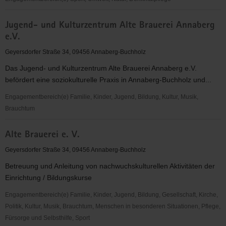
Bund
TTC
der
Jugend- und Kulturzentrum Alte Brauerei Annaberg
Annaberg
Antifaschisten
e.V.
e.V.
Annaberg
Geyersdorfer Straße 34, 09456 Annaberg-Buchholz
eV
Das Jugend- und Kulturzentrum Alte Brauerei Annaberg e.V.
befördert eine soziokulturelle Praxis in Annaberg-Buchholz und...
Engagementbereich(e) Familie, Kinder, Jugend, Bildung, Kultur, Musik,
Brauchtum
Jugend-
Alte Brauerei e. V.
und
Kulturzentrum
Geyersdorfer Straße 34, 09456 Annaberg-Buchholz
Alte
Betreuung und Anleitung von nachwuchskulturellen Aktivitäten der
Brauerei
Einrichtung / Bildungskurse
Annaberg
e.V.
Engagementbereich(e) Familie, Kinder, Jugend, Bildung, Gesellschaft, Kirche,
Politik, Kultur, Musik, Brauchtum, Menschen in besonderen Situationen, Pflege,
Fürsorge und Selbsthilfe, Sport