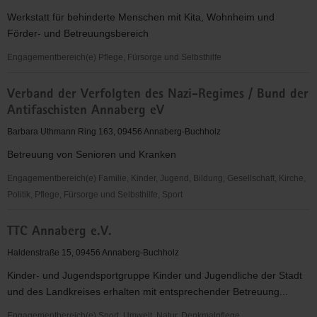
e.
Werkstatt für behinderte Menschen mit Kita, Wohnheim und
V.
Förder- und Betreuungsbereich
Engagementbereich(e) Pflege, Fürsorge und Selbsthilfe
Lebenshilfewerk
Verband der Verfolgten des Nazi-Regimes / Bund der
Annaberg
Antifaschisten Annaberg eV
e.V.
Barbara Uthmann Ring 163, 09456 Annaberg-Buchholz
Betreuung von Senioren und Kranken
Engagementbereich(e) Familie, Kinder, Jugend, Bildung, Gesellschaft, Kirche,
Politik, Pflege, Fürsorge und Selbsthilfe, Sport
Verband
TTC Annaberg e.V.
der
Verfolgten
Haldenstraße 15, 09456 Annaberg-Buchholz
des
Kinder- und Jugendsportgruppe Kinder und Jugendliche der Stadt
Nazi-
und des Landkreises erhalten mit entsprechender Betreuung...
Regimes
/
Engagementbereich(e) Sport, Umwelt, Natur, Denkmalpflege