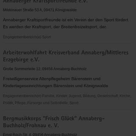
Annaberger Kraftsportfreunde e.V.
Brauerei
e.
Mildenauer Straße 53 A, 09471 Königswalde
V.
Annaberger Kraftsportfreunde ist ein Verein der den Sport fördert.
Es werden der Kraftsport, der Breitenfreizeitsport, der...
Engagementbereich(e) Sport
Annaberger
Arbeiterwohlfahrt Kreisverband Annaberg/Mittleres
Kraftsportfreunde
Erzgebirge e.V.
e.V.
Große Sommerleite 12, 09456 Annaberg-Buchholz
Freiwilligenservice Altenpflegeheim Bärenstein und
Kindertageseinrichtungen Bärenstein und Königswalde
Engagementbereich(e) Familie, Kinder, Jugend, Bildung, Gesellschaft, Kirche,
Politik, Pflege, Fürsorge und Selbsthilfe, Sport
Arbeiterwohlfahrt
Bergmusikkorps "Frisch Glück" Annaberg-
Kreisverband
Buchholz/Frohnau e. V.
Annaberg/Mittleres
Erzgebirge
Ernst-Roch-Str. 4, 09456 Annaberg-Buchholz