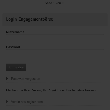
in
Seite 1 von 10
Deutschland
e.V.,
Weitere
Annaberg-
Login Engagementbörse
Informationen
Buchholz
Nutzername
Passwort
Anmelden
Passwort vergessen
Machen Sie Ihren Verein, Ihr Projekt oder Ihre Initiative bekannt.
Verein neu registrieren