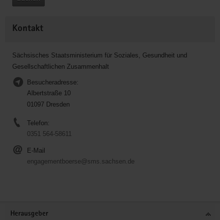
Kontakt
Sächsisches Staatsministerium für Soziales, Gesundheit und
Gesellschaftlichen Zusammenhalt
Besucheradresse:
Albertstraße 10
01097 Dresden
Telefon:
0351 564-58611
E-Mail
engagementboerse@sms.sachsen.de
Service
Herausgeber