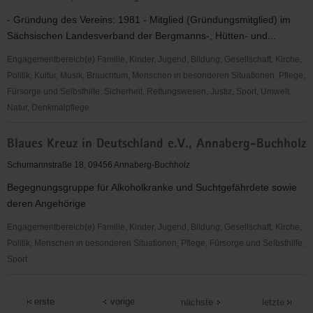
e.V.
- Gründung des Vereins: 1981 - Mitglied (Gründungsmitglied) im
Sächsischen Landesverband der Bergmanns-, Hütten- und...
Engagementbereich(e) Familie, Kinder, Jugend, Bildung, Gesellschaft, Kirche,
Politik, Kultur, Musik, Brauchtum, Menschen in besonderen Situationen, Pflege,
Fürsorge und Selbsthilfe, Sicherheit, Rettungswesen, Justiz, Sport, Umwelt,
Natur, Denkmalpflege
Bergmusikkorps
Blaues Kreuz in Deutschland e.V., Annaberg-Buchholz
"Frisch
Glück"
Schumannstraße 18, 09456 Annaberg-Buchholz
Annaberg-
Begegnungsgruppe für Alkoholkranke und Suchtgefährdete sowie
Buchholz/Frohnau
deren Angehörige
e.
V.
Engagementbereich(e) Familie, Kinder, Jugend, Bildung, Gesellschaft, Kirche,
Politik, Menschen in besonderen Situationen, Pflege, Fürsorge und Selbsthilfe,
Sport
Blaues
Kreuz
erste
vorige
nächste
letzte