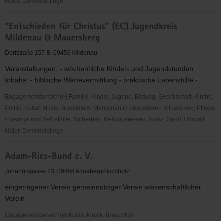
Natur, Denkmalpflege
"Entschieden
"Entschieden für Christus" (EC) Jugendkreis
für
Mildenau & Mauersberg
Christus"
(EC)
Dorfstraße 157 B, 09456 Mildenau
Annaberg
Veranstaltungen: - wöchentliche Kinder- und Jugendstunden
Inhalte: - biblische Wertevermittlung - praktische Lebenshilfe -...
Engagementbereich(e) Familie, Kinder, Jugend, Bildung, Gesellschaft, Kirche,
Politik, Kultur, Musik, Brauchtum, Menschen in besonderen Situationen, Pflege,
Fürsorge und Selbsthilfe, Sicherheit, Rettungswesen, Justiz, Sport, Umwelt,
Natur, Denkmalpflege
"Entschieden
Adam-Ries-Bund e. V.
für
Christus"
Johannisgasse 23, 09456 Annaberg-Buchholz
(EC)
eingetragener Verein gemeinnütziger Verein wissenschaftlicher
Jugendkreis
Verein
Mildenau
&
Engagementbereich(e) Kultur, Musik, Brauchtum