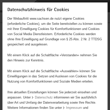
P
Portalübergreifende
o
H
Navigation
Datenschutzhinweis für Cookies
r
a
S
Bürgerschaftliches Engagement
Der Webauftritt www.sachsen.de nutzt eigene Cookies
t
u
e
(erforderliche Cookies), um die Seite bereitstellen zu können sowie
a
p
r
mit Ihrer Einwilligung Cookies für Komfortfunktionen und Cookies
l
t
v
Hauptinhalt
Engagementbörse
von Social Media Dienstleistern. Erforderliche Cookies werden
ü
i
i
ohne Ihre Einwilligung auf Grundlage von § 25 Abs. 2 Nr. 2 TTDSG
b
n
c
gespeichert und ausgelesen.
e
h
e
Ergebnisse auf Karte anzeigen
r
a
Mit einem Klick auf die Schaltfläche »Verstanden« nehmen Sie
g
l
den Hinweis zur Kenntnis.
r
t
Alles
Initiativen
Projekte
e
Mit einem Klick auf die Schaltfläche »Auswählen« können Sie
Nach Alphabet
Nach Postleitzahl
i
Einwilligungen in das Setzen und Auslesen von Cookies für die
Nutzung von Komfortfunktionen und Soziale Medien erteilen.
f
e
Ihre aktuellen Einstellungen können Sie jederzeit einsehen und
95 Suchergebnisse
n
anpassen. Unter
Datenschutz
informieren wir Sie ausführlich
d
über Art und Umfang der Datenverarbeitung sowie Ihre Rechte.
"Entschieden für Christus" (EC) - Jugendkreis
e
Weitere Informationen finden Sie unter
Impressum
und
N