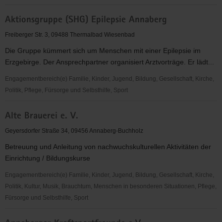
Mauersberg
Adam-
Aktionsgruppe (SHG) Epilepsie Annaberg
Ries-
Bund
Freiberger Str. 3, 09488 Thermalbad Wiesenbad
e.
Die Gruppe kümmert sich um Menschen mit einer Epilepsie im
V.
Erzgebirge. Der Ansprechpartner organisiert Arztvorträge. Er lädt...
Engagementbereich(e) Familie, Kinder, Jugend, Bildung, Gesellschaft, Kirche,
Politik, Pflege, Fürsorge und Selbsthilfe, Sport
Aktionsgruppe
Alte Brauerei e. V.
(SHG)
Epilepsie
Geyersdorfer Straße 34, 09456 Annaberg-Buchholz
Annaberg
Betreuung und Anleitung von nachwuchskulturellen Aktivitäten der
Einrichtung / Bildungskurse
Engagementbereich(e) Familie, Kinder, Jugend, Bildung, Gesellschaft, Kirche,
Politik, Kultur, Musik, Brauchtum, Menschen in besonderen Situationen, Pflege,
Fürsorge und Selbsthilfe, Sport
Alte