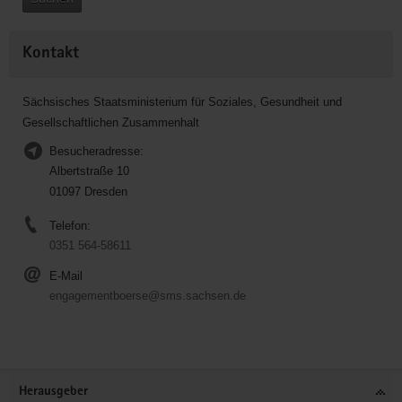
Kontakt
Sächsisches Staatsministerium für Soziales, Gesundheit und
Gesellschaftlichen Zusammenhalt
Besucheradresse:
Albertstraße 10
01097 Dresden
Telefon:
0351 564-58611
E-Mail
engagementboerse@sms.sachsen.de
Service
Herausgeber