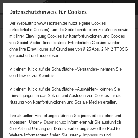
P
Portalübergreifende
o
H
Navigation
Datenschutzhinweis für Cookies
r
a
S
Bürgerschaftliches Engagement
Der Webauftritt www.sachsen.de nutzt eigene Cookies
t
u
e
(erforderliche Cookies), um die Seite bereitstellen zu können sowie
a
p
r
mit Ihrer Einwilligung Cookies für Komfortfunktionen und Cookies
l
t
v
Hauptinhalt
Engagementbörse
von Social Media Dienstleistern. Erforderliche Cookies werden
ü
i
i
ohne Ihre Einwilligung auf Grundlage von § 25 Abs. 2 Nr. 2 TTDSG
b
n
c
gespeichert und ausgelesen.
e
h
e
Ergebnisse auf Karte anzeigen
r
a
Mit einem Klick auf die Schaltfläche »Verstanden« nehmen Sie
g
l
den Hinweis zur Kenntnis.
r
t
Alles
Initiativen
Projekte
e
Mit einem Klick auf die Schaltfläche »Auswählen« können Sie
Nach Alphabet
Nach Postleitzahl
i
Einwilligungen in das Setzen und Auslesen von Cookies für die
Nutzung von Komfortfunktionen und Soziale Medien erteilen.
f
e
Ihre aktuellen Einstellungen können Sie jederzeit einsehen und
92 Suchergebnisse
n
anpassen. Unter
Datenschutz
informieren wir Sie ausführlich
d
über Art und Umfang der Datenverarbeitung sowie Ihre Rechte.
e
erste
vorige
nächste
letzte
Weitere Informationen finden Sie unter
Impressum
und
N