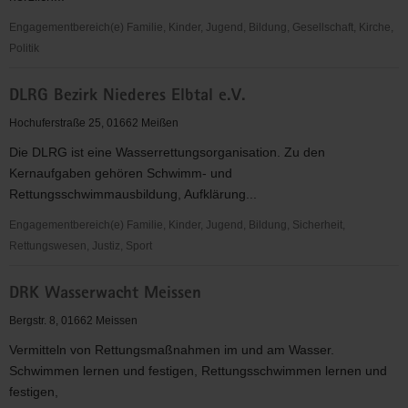
Engagementbereich(e) Familie, Kinder, Jugend, Bildung, Gesellschaft, Kirche,
Politik
Crossing
DLRG Bezirk Niederes Elbtal e.V.
Over
Club
Hochuferstraße 25, 01662 Meißen
Die DLRG ist eine Wasserrettungsorganisation. Zu den
Kernaufgaben gehören Schwimm- und
Rettungsschwimmausbildung, Aufklärung...
Engagementbereich(e) Familie, Kinder, Jugend, Bildung, Sicherheit,
Rettungswesen, Justiz, Sport
DLRG
DRK Wasserwacht Meissen
Bezirk
Niederes
Bergstr. 8, 01662 Meissen
Elbtal
Vermitteln von Rettungsmaßnahmen im und am Wasser.
e.V.
Schwimmen lernen und festigen, Rettungsschwimmen lernen und
festigen,