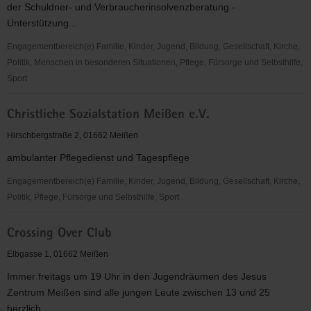
der Schuldner- und Verbraucherinsolvenzberatung -
V.
Unterstützung...
Engagementbereich(e) Familie, Kinder, Jugend, Bildung, Gesellschaft, Kirche,
Politik, Menschen in besonderen Situationen, Pflege, Fürsorge und Selbsthilfe,
Sport
Caritasverband
Christliche Sozialstation Meißen e.V.
für
das
Hirschbergstraße 2, 01662 Meißen
Dekanat
ambulanter Pflegedienst und Tagespflege
Meißen
e.
Engagementbereich(e) Familie, Kinder, Jugend, Bildung, Gesellschaft, Kirche,
V.
Politik, Pflege, Fürsorge und Selbsthilfe, Sport
Christliche
Crossing Over Club
Sozialstation
Meißen
Elbgasse 1, 01662 Meißen
e.V.
Immer freitags um 19 Uhr in den Jugendräumen des Jesus
Zentrum Meißen sind alle jungen Leute zwischen 13 und 25
herzlich...