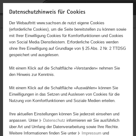
P
Portalübergreifende
o
H
Navigation
Datenschutzhinweis für Cookies
r
a
S
Bürgerschaftliches Engagement
Der Webauftritt www.sachsen.de nutzt eigene Cookies
t
u
e
(erforderliche Cookies), um die Seite bereitstellen zu können sowie
a
p
r
mit Ihrer Einwilligung Cookies für Komfortfunktionen und Cookies
l
t
v
Hauptinhalt
Engagementbörse
von Social Media Dienstleistern. Erforderliche Cookies werden
ü
i
i
ohne Ihre Einwilligung auf Grundlage von § 25 Abs. 2 Nr. 2 TTDSG
b
n
c
gespeichert und ausgelesen.
e
h
e
Ergebnisse auf Karte anzeigen
r
a
Mit einem Klick auf die Schaltfläche »Verstanden« nehmen Sie
g
l
den Hinweis zur Kenntnis.
r
t
Alles
Initiativen
Projekte
e
Mit einem Klick auf die Schaltfläche »Auswählen« können Sie
Nach Alphabet
Nach Postleitzahl
i
Einwilligungen in das Setzen und Auslesen von Cookies für die
Nutzung von Komfortfunktionen und Soziale Medien erteilen.
f
e
Ihre aktuellen Einstellungen können Sie jederzeit einsehen und
50 Suchergebnisse
n
anpassen. Unter
Datenschutz
informieren wir Sie ausführlich
d
über Art und Umfang der Datenverarbeitung sowie Ihre Rechte.
"Hafenstraße" e. V.
e
Weitere Informationen finden Sie unter
Impressum
und
N