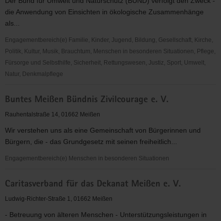
Der Bund für Umwelt und Naturschutz (BUND) verfolgt den Zweck -
die Anwendung von Einsichten in ökologische Zusammenhänge
als...
Engagementbereich(e) Familie, Kinder, Jugend, Bildung, Gesellschaft, Kirche,
Politik, Kultur, Musik, Brauchtum, Menschen in besonderen Situationen, Pflege,
Fürsorge und Selbsthilfe, Sicherheit, Rettungswesen, Justiz, Sport, Umwelt,
Natur, Denkmalpflege
Bund
Buntes Meißen Bündnis Zivilcourage e. V.
für
Umwelt
Rauhentalstraße 14, 01662 Meißen
und
Wir verstehen uns als eine Gemeinschaft von Bürgerinnen und
Naturschutz
Bürgern, die - das Grundgesetz mit seinen freiheitlich...
(BUND)
Kreisgruppe
Engagementbereich(e) Menschen in besonderen Situationen
Meißen
Buntes
Caritasverband für das Dekanat Meißen e. V.
Meißen
Bündnis
Ludwig-Richter-Straße 1, 01662 Meißen
Zivilcourage
- Betreuung von älteren Menschen - Unterstützungsleistungen in
e.