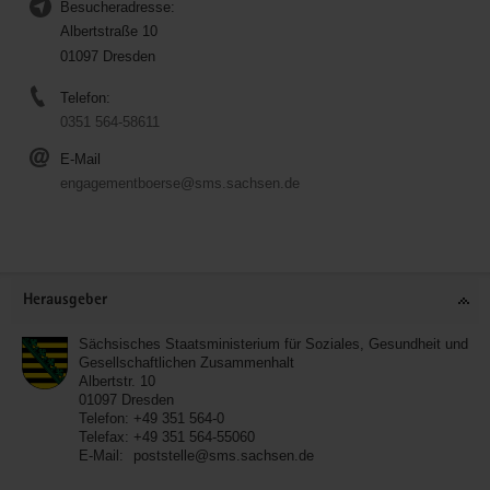
Besucheradresse:
Albertstraße 10
01097 Dresden
Telefon:
0351 564-58611
E-Mail
engagementboerse@sms.sachsen.de
Service
Herausgeber
Sächsisches Staatsministerium für Soziales, Gesundheit und
Gesellschaftlichen Zusammenhalt
Albertstr. 10
01097
Dresden
Telefon:
+49 351 564-0
Telefax:
+49 351 564-55060
E-Mail:
poststelle@sms.sachsen.de