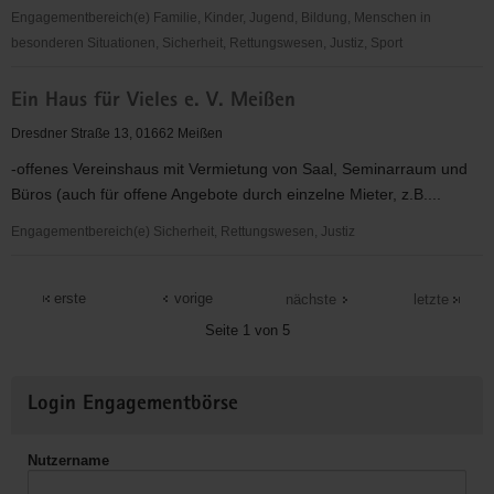
Engagementbereich(e) Familie, Kinder, Jugend, Bildung, Menschen in
besonderen Situationen, Sicherheit, Rettungswesen, Justiz, Sport
DRK
Ein Haus für Vieles e. V. Meißen
Wasserwacht
Meissen
Dresdner Straße 13, 01662 Meißen
-offenes Vereinshaus mit Vermietung von Saal, Seminarraum und
Büros (auch für offene Angebote durch einzelne Mieter, z.B....
Engagementbereich(e) Sicherheit, Rettungswesen, Justiz
Ein
Haus
erste
vorige
nächste
letzte
für
Seite 1 von 5
Vieles
e.
Weitere
V.
Login Engagementbörse
Informationen
Meißen
Nutzername