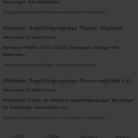
Beratungen -Info-Materialien
Vogtland
Engagementbereich(e) Menschen in besonderen Situationen
Alzheimer
Alzheimer Angehörigengruppe Plauen- Vogtland
Angehörigengruppe
Plauen-
Wieprechtstr. 55, 08525 Plauen
Vogtland
Alzheimer-Telefon 03741-131271 Beratungen Vorträge Info-
Materialien
Engagementbereich(e) Pflege, Fürsorge und Selbsthilfe
Alzheimer
Alzheimer Angehörigengruppe Plauen-vogtland e.V.
Angehörigengruppe
Plauen-
Wieprechtstr. 55, 08525 Plauen
Vogtland
Monatliches Treffen der Alzheimer Angehörigengruppe; Beratungen
für Angehörige, Interessierte und...
Engagementbereich(e) Menschen in besonderen Situationen
Alzheimer
Angehörigengruppe
erste
vorige
nächste
letzte