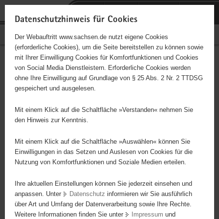
P
Portalübergreifende
o
H
Navigation
Datenschutzhinweis für Cookies
r
a
S
Bürgerschaftliches Engagement
Der Webauftritt www.sachsen.de nutzt eigene Cookies
t
u
e
(erforderliche Cookies), um die Seite bereitstellen zu können sowie
a
p
r
mit Ihrer Einwilligung Cookies für Komfortfunktionen und Cookies
l
t
v
Hauptinhalt
Engagementbörse
von Social Media Dienstleistern. Erforderliche Cookies werden
ü
i
i
ohne Ihre Einwilligung auf Grundlage von § 25 Abs. 2 Nr. 2 TTDSG
b
n
c
gespeichert und ausgelesen.
e
h
e
Ergebnisse auf Karte anzeigen
r
a
Mit einem Klick auf die Schaltfläche »Verstanden« nehmen Sie
g
l
den Hinweis zur Kenntnis.
r
t
Alles
Initiativen
Projekte
e
Mit einem Klick auf die Schaltfläche »Auswählen« können Sie
Nach Alphabet
Nach Postleitzahl
i
Einwilligungen in das Setzen und Auslesen von Cookies für die
Nutzung von Komfortfunktionen und Soziale Medien erteilen.
f
e
Ihre aktuellen Einstellungen können Sie jederzeit einsehen und
102 Suchergebnisse
n
anpassen. Unter
Datenschutz
informieren wir Sie ausführlich
d
über Art und Umfang der Datenverarbeitung sowie Ihre Rechte.
"ALSO" Plauen e. V.
e
Weitere Informationen finden Sie unter
Impressum
und
N