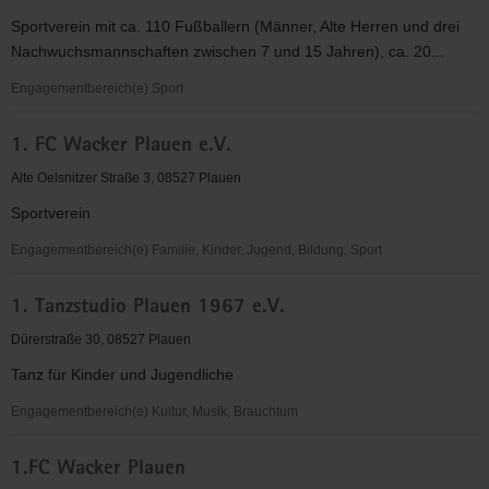
(EC)
Sportverein mit ca. 110 Fußballern (Männer, Alte Herren und drei
-
Nachwuchsmannschaften zwischen 7 und 15 Jahren), ca. 20...
Jugendkreis
Plauen
Engagementbereich(e) Sport
1.
1. FC Wacker Plauen e.V.
FC
Ranch
Alte Oelsnitzer Straße 3, 08527 Plauen
Plauen
Sportverein
Engagementbereich(e) Familie, Kinder, Jugend, Bildung, Sport
1.
1. Tanzstudio Plauen 1967 e.V.
FC
Wacker
Dürerstraße 30, 08527 Plauen
Plauen
Tanz für Kinder und Jugendliche
e.V.
Engagementbereich(e) Kultur, Musik, Brauchtum
1.
1.FC Wacker Plauen
Tanzstudio