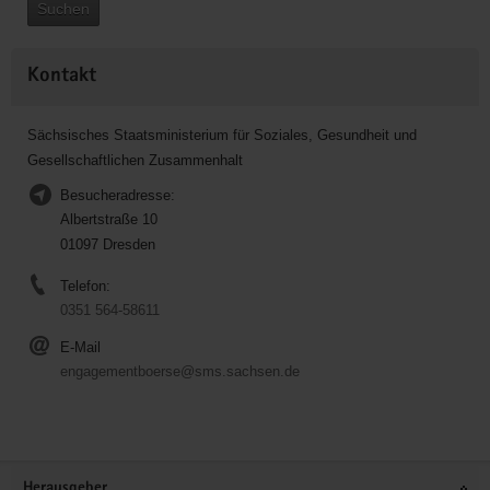
Suchen
Kontakt
Sächsisches Staatsministerium für Soziales, Gesundheit und
Gesellschaftlichen Zusammenhalt
Besucheradresse:
Albertstraße 10
01097 Dresden
Telefon:
0351 564-58611
E-Mail
engagementboerse@sms.sachsen.de
Service
Herausgeber