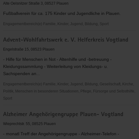
Plauen
Alte Oelsnitzer Straße 3, 08527 Plauen
1967
Fußballverein für ca. 175 Kinder und Jugendliche in Plauen.
e.V.
Engagementbereich(e) Familie, Kinder, Jugend, Bildung, Sport
1.FC
Advent-Wohlfahrtswerk e. V. Helferkreis Vogtland
Wacker
Plauen
Engelstraße 15, 08523 Plauen
- Hilfe für Menschen in Not - Altenhilfe und -betreuung -
Kleidungssammlung - Weiterleitung von Kleidungs- u.
Sachspenden an...
Engagementbereich(e) Familie, Kinder, Jugend, Bildung, Gesellschaft, Kirche,
Politik, Menschen in besonderen Situationen, Pflege, Fürsorge und Selbsthilfe,
Sport
Advent-
Alzheimer Angehörigengruppe Plauen- Vogtland
Wohlfahrtswerk
e.
Wieprechtstr. 55, 08525 Plauen
V.
- monatl Treff der Angehörigengruppe - Alzheimer-Telefon -
Helferkreis