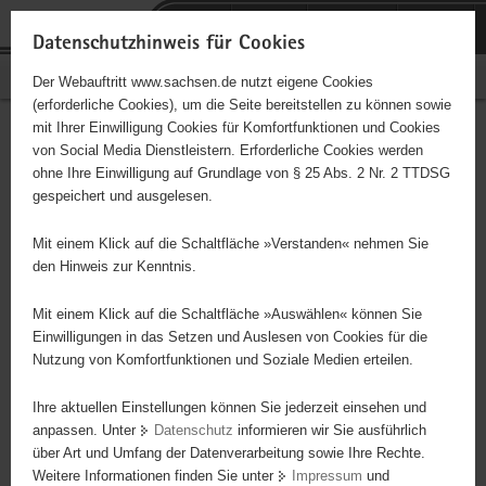
P
Portalübergreifende
o
H
Navigation
Datenschutzhinweis für Cookies
r
a
S
Bürgerschaftliches Engagement
Der Webauftritt www.sachsen.de nutzt eigene Cookies
t
u
e
(erforderliche Cookies), um die Seite bereitstellen zu können sowie
a
p
r
mit Ihrer Einwilligung Cookies für Komfortfunktionen und Cookies
l
t
v
Hauptinhalt
Engagementbörse
von Social Media Dienstleistern. Erforderliche Cookies werden
ü
i
i
ohne Ihre Einwilligung auf Grundlage von § 25 Abs. 2 Nr. 2 TTDSG
b
n
c
gespeichert und ausgelesen.
e
h
e
Ergebnisse auf Karte anzeigen
r
a
Mit einem Klick auf die Schaltfläche »Verstanden« nehmen Sie
g
l
den Hinweis zur Kenntnis.
r
t
Alles
Initiativen
Projekte
e
Mit einem Klick auf die Schaltfläche »Auswählen« können Sie
Nach Alphabet
Nach Postleitzahl
i
Einwilligungen in das Setzen und Auslesen von Cookies für die
Nutzung von Komfortfunktionen und Soziale Medien erteilen.
f
e
Ihre aktuellen Einstellungen können Sie jederzeit einsehen und
631 Suchergebnisse
n
anpassen. Unter
Datenschutz
informieren wir Sie ausführlich
d
über Art und Umfang der Datenverarbeitung sowie Ihre Rechte.
PoTS und andere Dysautonomien e.V.
e
Weitere Informationen finden Sie unter
Impressum
und
N