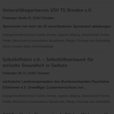
Stadtverband
Universitätssportverein USV TU Dresden e.V.
Fußball
Dresden
Freiberger Straße 31, 01067 Dresden
e.V.
Sportverein mit mehr als 30 verschiedenen Sportarten/-abteilungen
Engagementbereich(e) Familie, Kinder, Jugend, Bildung, Gesellschaft, Kirche,
Politik, Menschen in besonderen Situationen, Pflege, Fürsorge und Selbsthilfe,
Sport, Umwelt, Natur, Denkmalpflege
Universitätssportverein
Selbsthilfedrei e.V. - Selbsthilfenetzwerk für
USV
seelische Gesundheit in Sachsen
TU
Dresden
Freiberger Str. 31, 01067 Dresden
e.V.
sächsische Landesorganisation des Bundesverbandes Psychiatrie-
Erfahrener e.V. (freiwilliger Zusammenschluss von...
Engagementbereich(e) Familie, Kinder, Jugend, Bildung, Gesellschaft, Kirche,
Politik, Menschen in besonderen Situationen, Pflege, Fürsorge und Selbsthilfe
Selbsthilfedrei