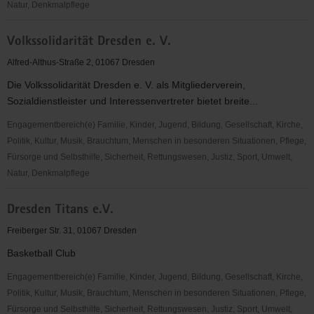
Natur, Denkmalpflege
Förderverein
Volkssolidarität Dresden e. V.
Theater
Junge
Alfred-Althus-Straße 2, 01067 Dresden
Generation
Die Volkssolidarität Dresden e. V. als Mitgliederverein,
Dresden
Sozialdienstleister und Interessenvertreter bietet breite...
e.V.
Engagementbereich(e) Familie, Kinder, Jugend, Bildung, Gesellschaft, Kirche,
Politik, Kultur, Musik, Brauchtum, Menschen in besonderen Situationen, Pflege,
Fürsorge und Selbsthilfe, Sicherheit, Rettungswesen, Justiz, Sport, Umwelt,
Natur, Denkmalpflege
Volkssolidarität
Dresden Titans e.V.
Dresden
e.
Freiberger Str. 31, 01067 Dresden
V.
Basketball Club
Engagementbereich(e) Familie, Kinder, Jugend, Bildung, Gesellschaft, Kirche,
Politik, Kultur, Musik, Brauchtum, Menschen in besonderen Situationen, Pflege,
Fürsorge und Selbsthilfe, Sicherheit, Rettungswesen, Justiz, Sport, Umwelt,