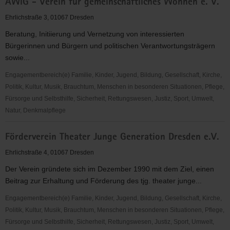
AWiG - Verein für gemeinschaftliches Wohnen e. V.
e.V.
-
Ehrlichstraße 3, 01067 Dresden
Selbsthilfenetzwerk
Beratung, Initiierung und Vernetzung von interessierten
für
Bürgerinnen und Bürgern und politischen Verantwortungsträgern
seelische
sowie...
Gesundheit
in
Engagementbereich(e) Familie, Kinder, Jugend, Bildung, Gesellschaft, Kirche,
Sachsen
Politik, Kultur, Musik, Brauchtum, Menschen in besonderen Situationen, Pflege,
Fürsorge und Selbsthilfe, Sicherheit, Rettungswesen, Justiz, Sport, Umwelt,
Natur, Denkmalpflege
AWiG
Förderverein Theater Junge Generation Dresden e.V.
-
Verein
Ehrlichstraße 4, 01067 Dresden
für
Der Verein gründete sich im Dezember 1990 mit dem Ziel, einen
gemeinschaftliches
Beitrag zur Erhaltung und Förderung des tjg. theater junge...
Wohnen
e.
Engagementbereich(e) Familie, Kinder, Jugend, Bildung, Gesellschaft, Kirche,
V.
Politik, Kultur, Musik, Brauchtum, Menschen in besonderen Situationen, Pflege,
Fürsorge und Selbsthilfe, Sicherheit, Rettungswesen, Justiz, Sport, Umwelt,