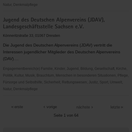
Natur, Denkmalpflege
Dresden
Jugend des Deutschen Alpenvereins (JDAV),
Titans
Landesgeschäftsstelle Sachsen e.V.
e.V.
Könneritzstraße 33, 01067 Dresden
Die Jugend des Deutschen Alpenvereins (JDAV) vertritt die
Interessen jugendlicher Mitglieder des Deutschen Alpenvereins
(DAV)....
Engagementbereich(e) Familie, Kinder, Jugend, Bildung, Gesellschaft, Kirche,
Politik, Kultur, Musik, Brauchtum, Menschen in besonderen Situationen, Pflege,
Fürsorge und Selbsthilfe, Sicherheit, Rettungswesen, Justiz, Sport, Umwelt,
Natur, Denkmalpflege
Jugend
des
erste
vorige
nächste
letzte
Deutschen
Seite 1 von 64
Alpenvereins
(JDAV),
Weitere