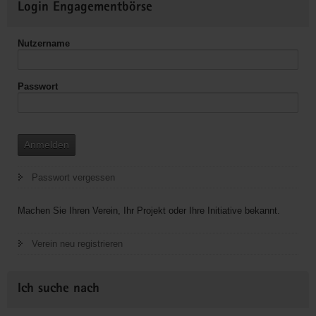
Landesgeschäftsstelle
Login Engagementbörse
Informationen
Sachsen
e.V.
Nutzername
Passwort
Anmelden
Passwort vergessen
Machen Sie Ihren Verein, Ihr Projekt oder Ihre Initiative bekannt.
Verein neu registrieren
Ich suche nach