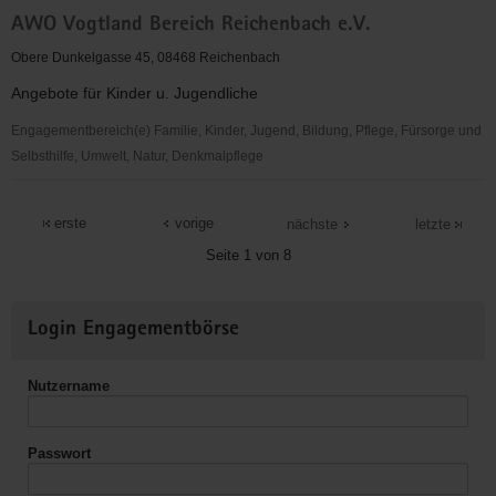
Arbeitslosenverband
AWO Vogtland Bereich Reichenbach e.V.
Reichenbach
e.V.
Obere Dunkelgasse 45, 08468 Reichenbach
Angebote für Kinder u. Jugendliche
Engagementbereich(e) Familie, Kinder, Jugend, Bildung, Pflege, Fürsorge und
Selbsthilfe, Umwelt, Natur, Denkmalpflege
AWO
Vogtland
erste
vorige
nächste
letzte
Bereich
Seite 1 von 8
Reichenbach
e.V.
Weitere
Login Engagementbörse
Informationen
Nutzername
Passwort