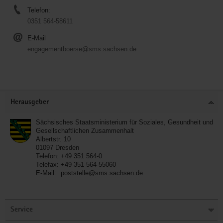
Telefon:
0351 564-58611
E-Mail
engagementboerse@sms.sachsen.de
Service
Herausgeber
Sächsisches Staatsministerium für Soziales, Gesundheit und
Gesellschaftlichen Zusammenhalt
Albertstr. 10
01097
Dresden
Telefon:
+49 351 564-0
Telefax:
+49 351 564-55060
E-Mail:
poststelle@sms.sachsen.de
Service