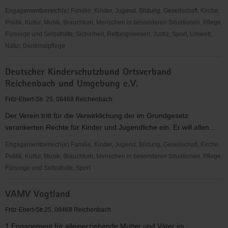
Engagementbereich(e) Familie, Kinder, Jugend, Bildung, Gesellschaft, Kirche,
Politik, Kultur, Musik, Brauchtum, Menschen in besonderen Situationen, Pflege,
Fürsorge und Selbsthilfe, Sicherheit, Rettungswesen, Justiz, Sport, Umwelt,
Natur, Denkmalpflege
Sozialverband
Deutscher Kinderschutzbund Ortsverband
VdK
Reichenbach und Umgebung e.V.
Sachsen
e.
Fritz-Ebert-Str. 25, 08468 Reichenbach
V.,
Der Verein tritt für die Verwirklichung der im Grundgesetz
Ortsverband
verankerten Rechte für Kinder und Jugendliche ein. Er will allen...
Reichenbach
Engagementbereich(e) Familie, Kinder, Jugend, Bildung, Gesellschaft, Kirche,
Politik, Kultur, Musik, Brauchtum, Menschen in besonderen Situationen, Pflege,
Fürsorge und Selbsthilfe, Sport
Deutscher
VAMV Vogtland
Kinderschutzbund
Ortsverband
Fritz-Ebert-Str.25, 08468 Reichenbach
Reichenbach
1.Engagement für alleinerziehende Mütter und Väter im