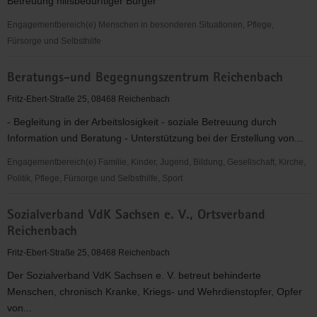
Betreuung hilfsbedürftiger Bürger
Engagementbereich(e) Menschen in besonderen Situationen, Pflege,
Fürsorge und Selbsthilfe
Betreuungsverein
Beratungs-und Begegnungszentrum Reichenbach
Vogtland
e.V.
Fritz-Ebert-Straße 25, 08468 Reichenbach
- Begleitung in der Arbeitslosigkeit - soziale Betreuung durch
Information und Beratung - Unterstützung bei der Erstellung von...
Engagementbereich(e) Familie, Kinder, Jugend, Bildung, Gesellschaft, Kirche,
Politik, Pflege, Fürsorge und Selbsthilfe, Sport
Beratungs-
Sozialverband VdK Sachsen e. V., Ortsverband
und
Reichenbach
Begegnungszentrum
Reichenbach
Fritz-Ebert-Straße 25, 08468 Reichenbach
Der Sozialverband VdK Sachsen e. V. betreut behinderte
Menschen, chronisch Kranke, Kriegs- und Wehrdienstopfer, Opfer
von...