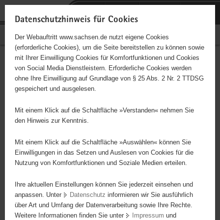
P
Portalübergreifende
o
H
Navigation
Datenschutzhinweis für Cookies
r
a
S
Bürgerschaftliches Engagement
Der Webauftritt www.sachsen.de nutzt eigene Cookies
t
u
e
(erforderliche Cookies), um die Seite bereitstellen zu können sowie
a
p
r
mit Ihrer Einwilligung Cookies für Komfortfunktionen und Cookies
l
t
v
Hauptinhalt
Engagementbörse
von Social Media Dienstleistern. Erforderliche Cookies werden
ü
i
i
ohne Ihre Einwilligung auf Grundlage von § 25 Abs. 2 Nr. 2 TTDSG
b
n
c
gespeichert und ausgelesen.
e
h
e
Ergebnisse auf Karte anzeigen
r
a
Mit einem Klick auf die Schaltfläche »Verstanden« nehmen Sie
g
l
den Hinweis zur Kenntnis.
r
t
Alles
Initiativen
Projekte
e
Mit einem Klick auf die Schaltfläche »Auswählen« können Sie
Nach Alphabet
Nach Postleitzahl
i
Einwilligungen in das Setzen und Auslesen von Cookies für die
Nutzung von Komfortfunktionen und Soziale Medien erteilen.
f
e
Ihre aktuellen Einstellungen können Sie jederzeit einsehen und
78 Suchergebnisse
n
anpassen. Unter
Datenschutz
informieren wir Sie ausführlich
d
über Art und Umfang der Datenverarbeitung sowie Ihre Rechte.
Präventionssportverein Vogtland e. V.
e
Weitere Informationen finden Sie unter
Impressum
und
N