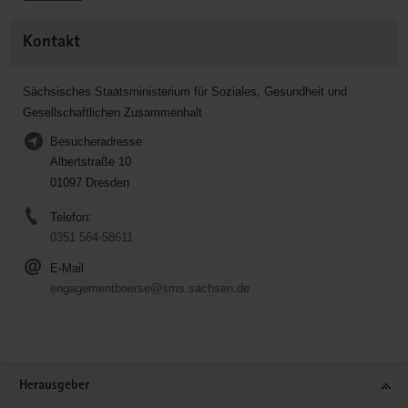
Kontakt
Sächsisches Staatsministerium für Soziales, Gesundheit und
Gesellschaftlichen Zusammenhalt
Besucheradresse:
Albertstraße 10
01097 Dresden
Telefon:
0351 564-58611
E-Mail
engagementboerse@sms.sachsen.de
Service
Herausgeber