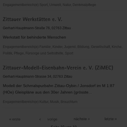
Engagementbereich(e) Sport, Umwelt, Natur, Denkmalpflege
Zittauer
Zittauer Werkstätten e. V.
Sportverein
e.V.
Gerhart-Hauptmann-Straße 76, 02763 ZIttau
Werkstatt für behinderte Menschen
Engagementbereich(e) Familie, Kinder, Jugend, Bildung, Gesellschaft, Kirche,
Politik, Pflege, Fürsorge und Selbsthilfe, Sport
Zittauer
Zittauer-Modell-Eisenbahn-Verein e. V. (ZiMEC)
Werkstätten
e.
Gerhart-Hauptmann-Strasse 34, 02763 Zittau
V.
Modell der Schmalspurbahn Zittau-Oybin / Jonsdorf im M 1:87
(HOe) Gleispläne aus den 30er Jahren (grösste...
Engagementbereich(e) Kultur, Musik, Brauchtum
Zittauer-
Modell-
nächste
letzte
erste
vorige
Eisenbahn-