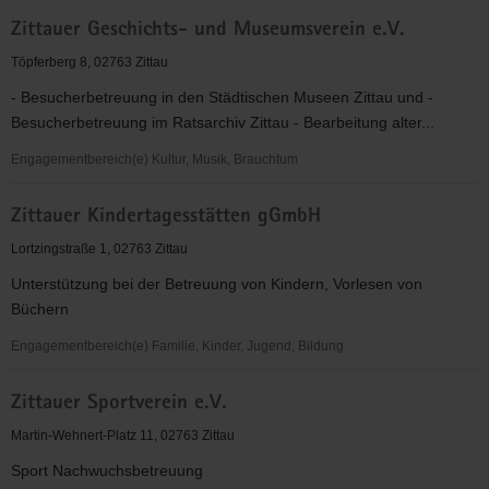
Zittauer
Zittauer Geschichts- und Museumsverein e.V.
Alten-
und
Töpferberg 8, 02763 Zittau
Pflegeheim
- Besucherbetreuung in den Städtischen Museen Zittau und -
gmbH
Besucherbetreuung im Ratsarchiv Zittau - Bearbeitung alter...
"ST.
JAKOB"
Engagementbereich(e) Kultur, Musik, Brauchtum
Zittauer
Zittauer Kindertagesstätten gGmbH
Geschichts-
und
Lortzingstraße 1, 02763 Zittau
Museumsverein
Unterstützung bei der Betreuung von Kindern, Vorlesen von
e.V.
Büchern
Engagementbereich(e) Familie, Kinder, Jugend, Bildung
Zittauer
Zittauer Sportverein e.V.
Kindertagesstätten
gGmbH
Martin-Wehnert-Platz 11, 02763 Zittau
Sport Nachwuchsbetreuung