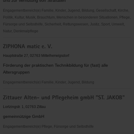
und zur Verhütung von Straftaten
e.V.
Engagementbereich(e) Familie, Kinder, Jugend, Bildung, Gesellschaft, Kirche,
Politik, Kultur, Musik, Brauchtum, Menschen in besonderen Situationen, Pflege,
Fürsorge und Selbsthilfe, Sicherheit, Rettungswesen, Justiz, Sport, Umwelt,
Natur, Denkmalpflege
Weißer
ZIPHONA matic e. V.
Ring
e.
Hauptstraße 27, 02763 Mittelherwigsdorf
V.
Förderung der praktischen Technikbildung für (fast) alle
-
Altersgruppen
Außenstelle
Löbau-
Engagementbereich(e) Familie, Kinder, Jugend, Bildung
Zittau
ZIPHONA
Zittauer Alten- und Pflegeheim gmbH "ST. JAKOB"
matic
e.
Lortzingstr. 1, 02763 Zittau
V.
gemeinnützige GmbH
Engagementbereich(e) Pflege, Fürsorge und Selbsthilfe