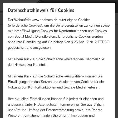
P
Portalübergreifende
o
H
Navigation
Datenschutzhinweis für Cookies
r
a
S
Bürgerschaftliches Engagement
Der Webauftritt www.sachsen.de nutzt eigene Cookies
t
u
e
(erforderliche Cookies), um die Seite bereitstellen zu können sowie
a
p
r
mit Ihrer Einwilligung Cookies für Komfortfunktionen und Cookies
l
t
v
Hauptinhalt
Engagementbörse
von Social Media Dienstleistern. Erforderliche Cookies werden
ü
i
i
ohne Ihre Einwilligung auf Grundlage von § 25 Abs. 2 Nr. 2 TTDSG
b
n
c
gespeichert und ausgelesen.
e
h
e
Ergebnisse auf Karte anzeigen
r
a
Mit einem Klick auf die Schaltfläche »Verstanden« nehmen Sie
g
l
den Hinweis zur Kenntnis.
r
t
Alles
Initiativen
Projekte
e
Mit einem Klick auf die Schaltfläche »Auswählen« können Sie
Nach Alphabet
Nach Postleitzahl
i
Einwilligungen in das Setzen und Auslesen von Cookies für die
Nutzung von Komfortfunktionen und Soziale Medien erteilen.
f
e
Ihre aktuellen Einstellungen können Sie jederzeit einsehen und
100 Suchergebnisse
n
anpassen. Unter
Datenschutz
informieren wir Sie ausführlich
d
über Art und Umfang der Datenverarbeitung sowie Ihre Rechte.
Verein "Knirpshauen" e. V.
e
Weitere Informationen finden Sie unter
Impressum
und
N