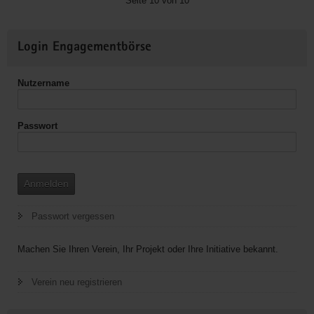
Seite 10 von 10
Verein
e.
Weitere
V.
Login Engagementbörse
Informationen
(ZiMEC)
Nutzername
Passwort
Anmelden
Passwort vergessen
Machen Sie Ihren Verein, Ihr Projekt oder Ihre Initiative bekannt.
Verein neu registrieren