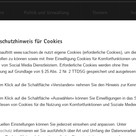
en
Politik und Verwaltung
Themen
Se
schutzhinweis für Cookies
Schriftgröße anpassen
Kontr
auftritt www.sachsen.de nutzt eigene Cookies (erforderliche Cookies), um die
tellen zu können sowie mit Ihrer Einwilligung Cookies für Komfortfunktionen u
t
agementbörse
 von Social Media Dienstleistern. Erforderliche Cookies werden ohne Ihre
igung auf Grundlage von § 25 Abs. 2 Nr. 2 TTDSG gespeichert und ausgelesen
isse auf Karte anzeigen
em Klick auf die Schaltfläche »Verstanden« nehmen Sie den Hinweis zur Kenn
em Klick auf die Schaltfläche »Auswählen« können Sie Einwilligungen in das 
Initiativen
Projekte
Nach Alphabet
Nach Post
lesen von Cookies für die Nutzung von Komfortfunktionen und Soziale Medie
tuellen Einstellungen können Sie jederzeit einsehen und anpassen. Unter
100 Suchergebnisse
nschutz
informieren wir Sie ausführlich über Art und Umfang der Datenverarbe