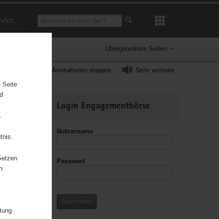
Suchbegriff
rvice
Suche starten
Übergeordnete Seiten
ast erhöhen
Animationen stoppen
Seite vorlesen
 Seite
nd
Weitere
Login Engagementbörse
Informationen
.
Nutzername
tnis.
Setzen
Passwort
leitzahl
n
Anmelden
itung