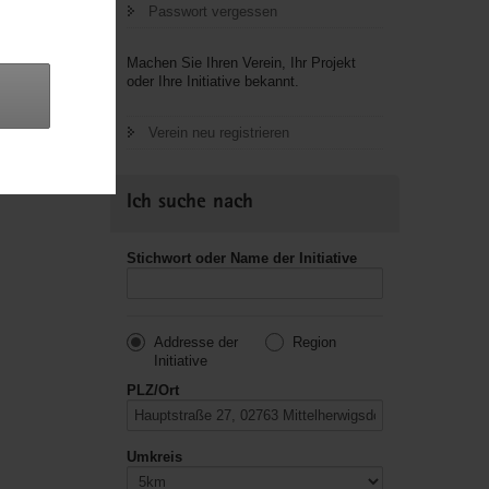
Passwort vergessen
letzte
Machen Sie Ihren Verein, Ihr Projekt
oder Ihre Initiative bekannt.
Verein neu registrieren
Ich suche nach
Stichwort oder Name der Initiative
Addresse der
Region
Initiative
PLZ/Ort
Umkreis