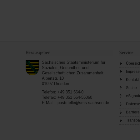
Service
Herausgeber
Service
Sächsisches Staatsministerium für
Übersic
Soziales, Gesundheit und
Impres
Gesellschaftlichen Zusammenhalt
Albertstr. 10
Kontakt
01097
Dresden
Suche
Telefon:
+49 351 564-0
eSignat
Telefax:
+49 351 564-55060
E-Mail:
poststelle@sms.sachsen.de
Datensc
Barriere
Transpa