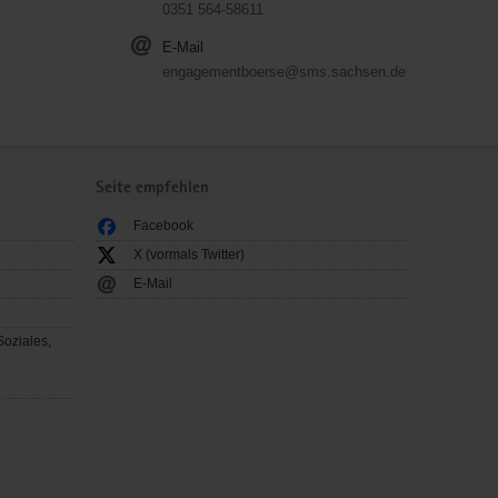
0351 564-58611
E-Mail
engagementboerse@sms.sachsen.de
Seite empfehlen
Facebook
X (vormals Twitter)
E-Mail
Soziales,