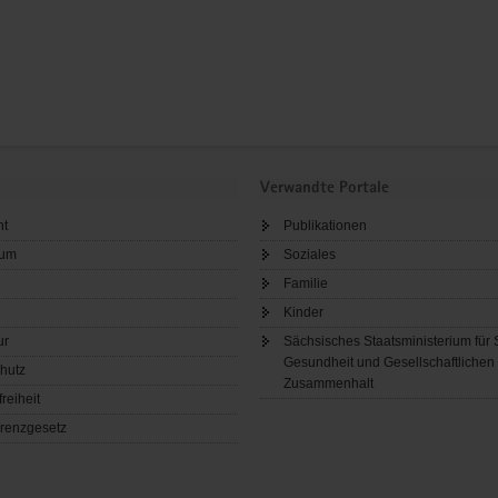
Verwandte Portale
ht
Publikationen
sum
Soziales
Familie
Kinder
ur
Sächsisches Staatsministerium für 
Gesundheit und Gesellschaftlichen
hutz
Zusammenhalt
freiheit
renzgesetz