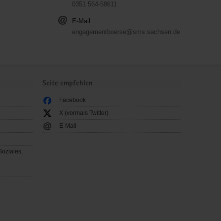
0351 564-58611
E-Mail
engagementboerse@sms.sachsen.de
Seite empfehlen
Facebook
X (vormals Twitter)
E-Mail
Soziales,