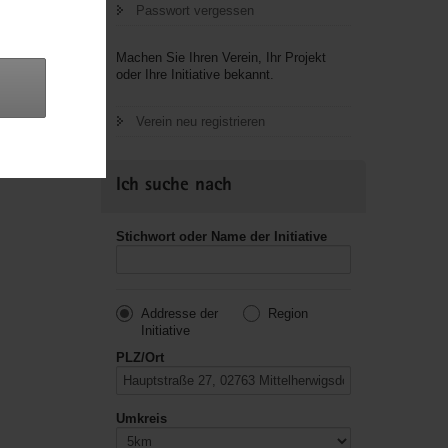
Passwort vergessen
letzte
Machen Sie Ihren Verein, Ihr Projekt
oder Ihre Initiative bekannt.
Verein neu registrieren
Ich suche nach
Stichwort oder Name der Initiative
Addresse der
Region
Initiative
PLZ/Ort
Umkreis