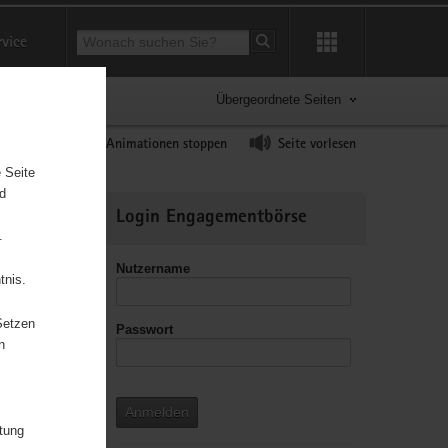
Suchbegriff
rvice
Suche starten
Übergeordnete Seiten
ast erhöhen
Animationen stoppen
Seite vorlesen
 Seite
nd
Weitere
Login Engagementbörse
Informationen
.
Nutzername
tnis.
Setzen
Passwort
leitzahl
n
Anmelden
itung