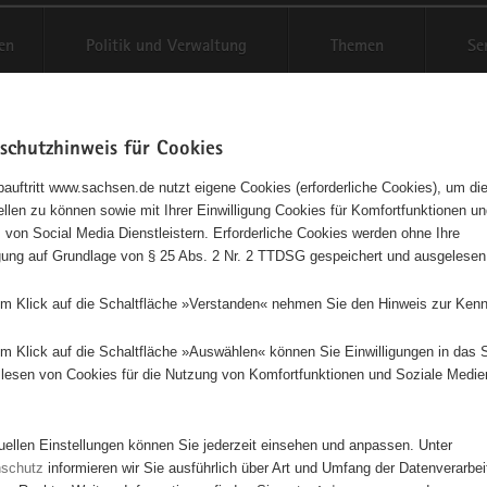
en
Politik und Verwaltung
Themen
Se
schutzhinweis für Cookies
Schriftgröße anpassen
Kontr
auftritt www.sachsen.de nutzt eigene Cookies (erforderliche Cookies), um die
tellen zu können sowie mit Ihrer Einwilligung Cookies für Komfortfunktionen u
t
agementbörse
 von Social Media Dienstleistern. Erforderliche Cookies werden ohne Ihre
igung auf Grundlage von § 25 Abs. 2 Nr. 2 TTDSG gespeichert und ausgelesen
isse auf Karte anzeigen
em Klick auf die Schaltfläche »Verstanden« nehmen Sie den Hinweis zur Kenn
em Klick auf die Schaltfläche »Auswählen« können Sie Einwilligungen in das 
Initiativen
Projekte
Nach Alphabet
Nach Post
lesen von Cookies für die Nutzung von Komfortfunktionen und Soziale Medie
tuellen Einstellungen können Sie jederzeit einsehen und anpassen. Unter
100 Suchergebnisse
nschutz
informieren wir Sie ausführlich über Art und Umfang der Datenverarbe