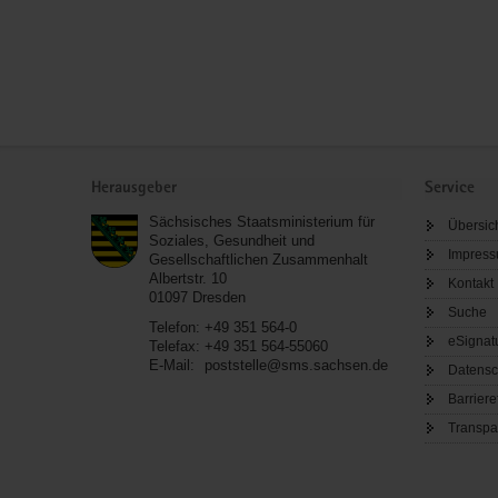
Service
Herausgeber
Service
Sächsisches Staatsministerium für
Übersic
Soziales, Gesundheit und
Impres
Gesellschaftlichen Zusammenhalt
Albertstr. 10
Kontakt
01097
Dresden
Suche
Telefon:
+49 351 564-0
eSignat
Telefax:
+49 351 564-55060
E-Mail:
poststelle@sms.sachsen.de
Datensc
Barriere
Transpa