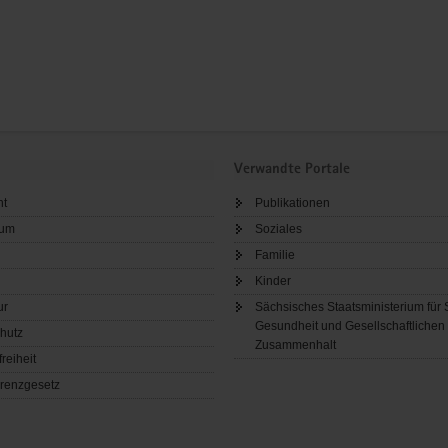
Verwandte Portale
ht
Publikationen
sum
Soziales
Familie
Kinder
ur
Sächsisches Staatsministerium für 
Gesundheit und Gesellschaftlichen
hutz
Zusammenhalt
freiheit
renzgesetz