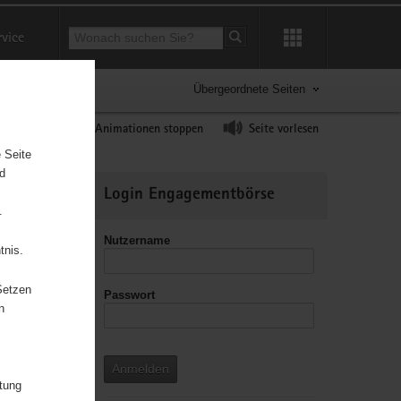
Suchbegriff
rvice
Suche starten
Übergeordnete Seiten
ast erhöhen
Animationen stoppen
Seite vorlesen
 Seite
nd
Weitere
Login Engagementbörse
Informationen
.
Nutzername
tnis.
Setzen
Passwort
leitzahl
n
Anmelden
itung