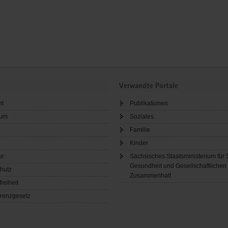
Verwandte Portale
ht
Publikationen
sum
Soziales
Familie
Kinder
ur
Sächsisches Staatsministerium für 
Gesundheit und Gesellschaftlichen
hutz
Zusammenhalt
freiheit
renzgesetz