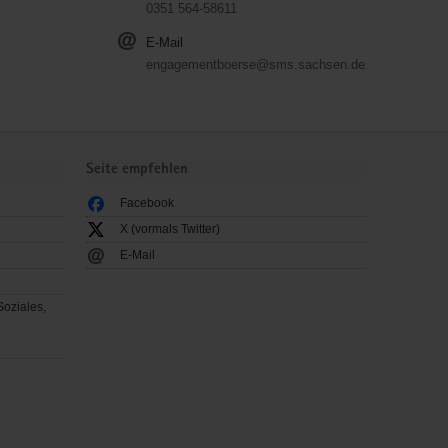
0351 564-58611
E-Mail
engagementboerse@sms.sachsen.de
Seite empfehlen
Facebook
X (vormals Twitter)
E-Mail
Soziales,