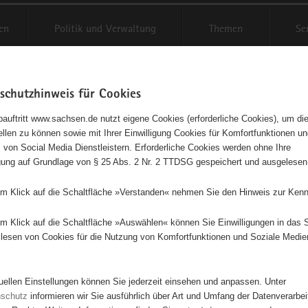
en
Politik und Verwaltung
Themen
Se
schutzhinweis für Cookies
Schriftgröße anpassen
Kontr
auftritt www.sachsen.de nutzt eigene Cookies (erforderliche Cookies), um die
tellen zu können sowie mit Ihrer Einwilligung Cookies für Komfortfunktionen u
t
agementbörse
 von Social Media Dienstleistern. Erforderliche Cookies werden ohne Ihre
igung auf Grundlage von § 25 Abs. 2 Nr. 2 TTDSG gespeichert und ausgelesen
isse auf Karte anzeigen
em Klick auf die Schaltfläche »Verstanden« nehmen Sie den Hinweis zur Kenn
em Klick auf die Schaltfläche »Auswählen« können Sie Einwilligungen in das 
Initiativen
Projekte
Nach Alphabet
Nach Post
lesen von Cookies für die Nutzung von Komfortfunktionen und Soziale Medie
tuellen Einstellungen können Sie jederzeit einsehen und anpassen. Unter
100 Suchergebnisse
nschutz
informieren wir Sie ausführlich über Art und Umfang der Datenverarbe