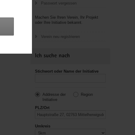
Passwort vergessen
letzte
Machen Sie Ihren Verein, Ihr Projekt
oder Ihre Initiative bekannt.
Verein neu registrieren
Ich suche nach
Stichwort oder Name der Initiative
Addresse der
Region
Initiative
PLZ/Ort
Umkreis