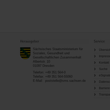
Service
Herausgeber
Service
Sächsisches Staatsministerium für
Übersic
Soziales, Gesundheit und
Impres
Gesellschaftlichen Zusammenhalt
Albertstr. 10
Kontakt
01097
Dresden
Suche
Telefon:
+49 351 564-0
eSignat
Telefax:
+49 351 564-55060
E-Mail:
poststelle@sms.sachsen.de
Datensc
Barriere
Transpa