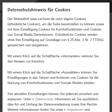
P
Portalübergreifende
o
H
Navigation
Datenschutzhinweis für Cookies
r
a
S
Bürgerschaftliches Engagement
Der Webauftritt www.sachsen.de nutzt eigene Cookies
t
u
e
(erforderliche Cookies), um die Seite bereitstellen zu können sowie
a
p
r
mit Ihrer Einwilligung Cookies für Komfortfunktionen und Cookies
l
t
v
Hauptinhalt
Engagementbörse
von Social Media Dienstleistern. Erforderliche Cookies werden
ü
i
i
ohne Ihre Einwilligung auf Grundlage von § 25 Abs. 2 Nr. 2 TTDSG
b
n
c
gespeichert und ausgelesen.
e
h
e
Ergebnisse auf Karte anzeigen
r
a
Mit einem Klick auf die Schaltfläche »Verstanden« nehmen Sie
g
l
den Hinweis zur Kenntnis.
r
t
Alles
Initiativen
Projekte
e
Mit einem Klick auf die Schaltfläche »Auswählen« können Sie
Nach Alphabet
Nach Postleitzahl
i
Einwilligungen in das Setzen und Auslesen von Cookies für die
Nutzung von Komfortfunktionen und Soziale Medien erteilen.
f
e
Ihre aktuellen Einstellungen können Sie jederzeit einsehen und
67 Suchergebnisse
n
anpassen. Unter
Datenschutz
informieren wir Sie ausführlich
d
über Art und Umfang der Datenverarbeitung sowie Ihre Rechte.
Tierhilfe Torgau e.V.
e
Weitere Informationen finden Sie unter
Impressum
und
N