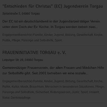
Ökumenischer
"Entschieden für Christus" (EC) Jugendverein Torgau
Ambulanter
Hospizdienst
Spitalstraße 5, 04860 Torgau
Der EC ist ein deutschlandweit in der Jugendarbeit tätiger Verein
unter dem Dach der Ev. Kirche. In Torgau werden neben zwei...
Engagementbereich(e) Familie, Kinder, Jugend, Bildung, Gesellschaft, Kirche,
Politik, Pflege, Fürsorge und Selbsthilfe, Sport
"Entschieden
FRAUENINITIATIVE TORGAU e. V.
für
Christus"
Leipziger Str. 28, 04860 Torgau
(EC)
Gemeinnütziger Frauenverein, der allen Frauen und Mädchen Hilfe
Jugendverein
zur Selbsthilfe gibt. Seit 2001 betreiben wir eine soziale...
Torgau
Engagementbereich(e) Familie, Kinder, Jugend, Bildung, Gesellschaft, Kirche,
Politik, Kultur, Musik, Brauchtum, Menschen in besonderen Situationen, Pflege,
Fürsorge und Selbsthilfe, Sicherheit, Rettungswesen, Justiz, Sport, Umwelt,
Natur, Denkmalpflege
FRAUENINITIATIVE