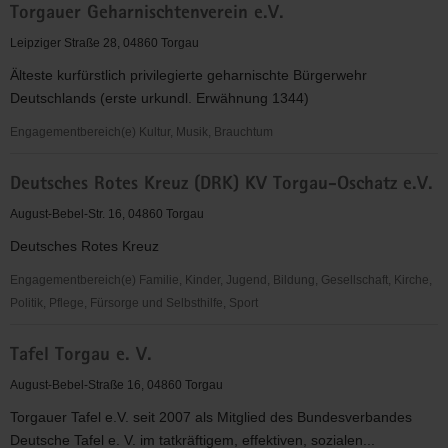
Torgauer Geharnischtenverein e.V.
TORGAU
e.
Leipziger Straße 28, 04860 Torgau
V.
Älteste kurfürstlich privilegierte geharnischte Bürgerwehr
Deutschlands (erste urkundl. Erwähnung 1344)
Engagementbereich(e) Kultur, Musik, Brauchtum
Torgauer
Deutsches Rotes Kreuz (DRK) KV Torgau-Oschatz e.V.
Geharnischtenverein
e.V.
August-Bebel-Str. 16, 04860 Torgau
Deutsches Rotes Kreuz
Engagementbereich(e) Familie, Kinder, Jugend, Bildung, Gesellschaft, Kirche,
Politik, Pflege, Fürsorge und Selbsthilfe, Sport
Deutsches
Tafel Torgau e. V.
Rotes
Kreuz
August-Bebel-Straße 16, 04860 Torgau
(DRK)
Torgauer Tafel e.V. seit 2007 als Mitglied des Bundesverbandes
KV
Deutsche Tafel e. V. im tatkräftigem, effektiven, sozialen...