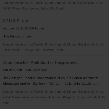
Engagementbereich(e) Familie, Kinder, Jugend, Bildung, Gesellschaft, Kirche,
Politik, Pflege, Fürsorge und Selbsthilfe, Sport
Kath.
S.T.U.B.E. e.V.
Gemeindeverbund
Torgau
Leipziger Str. 21, 04860 Torgau
Hilfe für Bedürftige
Engagementbereich(e) Familie, Kinder, Jugend, Bildung, Gesellschaft, Kirche,
Politik, Pflege, Fürsorge und Selbsthilfe, Sport
S.T.U.B.E.
Ökumenischer Ambulanter Hospizdienst
e.V.
Karl Marx Platz 1B, 04860 Torgau
Das Anliegen unserer Hospizarbeit ist es, ein Leben bis zuletzt
lebenswert und ein Sterben in Würde, möglichst in häuslicher...
Engagementbereich(e) Familie, Kinder, Jugend, Bildung, Gesellschaft, Kirche,
Politik, Menschen in besonderen Situationen, Pflege, Fürsorge und Selbsthilfe,
Sport