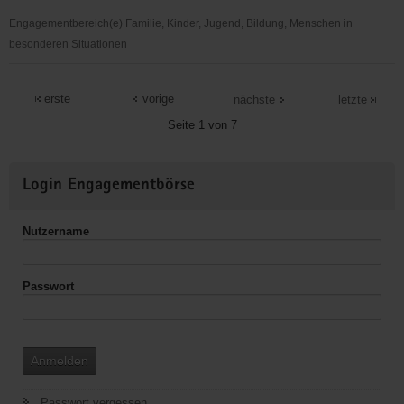
Torgau-
Oschatz
Engagementbereich(e) Familie, Kinder, Jugend, Bildung, Menschen in
e.V.
besonderen Situationen
Tafel
Torgau
erste
vorige
nächste
letzte
e.
Seite 1 von 7
V.
Weitere
Login Engagementbörse
Informationen
Nutzername
Passwort
Anmelden
Passwort vergessen