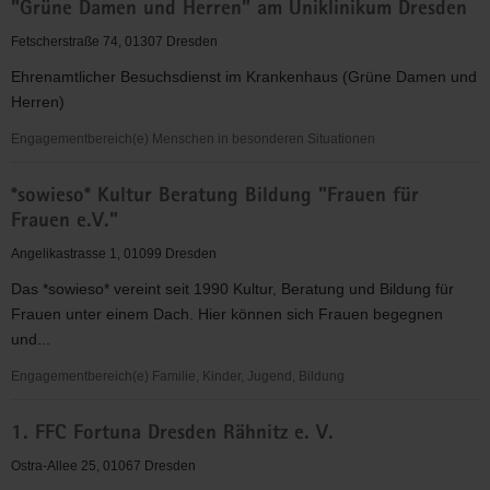
"Grüne Damen und Herren" am Uniklinikum Dresden
für
Christus"
Fetscherstraße 74, 01307 Dresden
(EC)
Ehrenamtlicher Besuchsdienst im Krankenhaus (Grüne Damen und
-
Herren)
Elbingeröder
Jugendverband
Engagementbereich(e) Menschen in besonderen Situationen
(EEC)
"Grüne
Gruppe
*sowieso* Kultur Beratung Bildung "Frauen für
Damen
Dresden
Frauen e.V."
und
Herren"
Angelikastrasse 1, 01099 Dresden
am
Das *sowieso* vereint seit 1990 Kultur, Beratung und Bildung für
Uniklinikum
Frauen unter einem Dach. Hier können sich Frauen begegnen
Dresden
und...
Engagementbereich(e) Familie, Kinder, Jugend, Bildung
*sowieso*
1. FFC Fortuna Dresden Rähnitz e. V.
Kultur
Beratung
Ostra-Allee 25, 01067 Dresden
Bildung