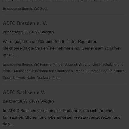
Dresden
e.V.
Engagementbereich(e) Sport
Abteilung
ADFC Dresden e. V.
Rennrodel,
Skeleton
Bischofsweg 38, 01099 Dresden
&
Wir engagieren uns für eine Stadt, in der Radfahrer
Bobsport
gleichberechtigte Verkehrsteilnehmer sind. Gemeinsam schaffen
des
wir es,...
Dresdner
SC
Engagementbereich(e) Familie, Kinder, Jugend, Bildung, Gesellschaft, Kirche,
1898
Politik, Menschen in besonderen Situationen, Pflege, Fürsorge und Selbsthilfe,
e.V.
Sport, Umwelt, Natur, Denkmalpflege
ADFC
ADFC Sachsen e.V.
Dresden
e.
Bautzner Str. 25, 01099 Dresden
V.
Im ADFC Sachsen vereinen sich Radfahrer, um sich für einen
fahrradfreundlichen und lebenswerten Freistaat einzusetzen und
den...