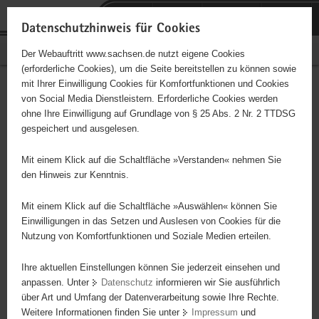
P
Portalübergreifende
o
H
Navigation
Datenschutzhinweis für Cookies
r
a
S
Bürgerschaftliches Engagement
Der Webauftritt www.sachsen.de nutzt eigene Cookies
t
u
e
(erforderliche Cookies), um die Seite bereitstellen zu können sowie
a
p
r
mit Ihrer Einwilligung Cookies für Komfortfunktionen und Cookies
l
t
v
Hauptinhalt
Engagementbörse
von Social Media Dienstleistern. Erforderliche Cookies werden
ü
i
i
ohne Ihre Einwilligung auf Grundlage von § 25 Abs. 2 Nr. 2 TTDSG
b
n
c
gespeichert und ausgelesen.
e
h
e
Ergebnisse auf Karte anzeigen
r
a
Mit einem Klick auf die Schaltfläche »Verstanden« nehmen Sie
g
l
den Hinweis zur Kenntnis.
r
t
Alles
Initiativen
Projekte
e
Mit einem Klick auf die Schaltfläche »Auswählen« können Sie
Nach Alphabet
Nach Postleitzahl
i
Einwilligungen in das Setzen und Auslesen von Cookies für die
Nutzung von Komfortfunktionen und Soziale Medien erteilen.
f
e
Ihre aktuellen Einstellungen können Sie jederzeit einsehen und
624 Suchergebnisse
n
anpassen. Unter
Datenschutz
informieren wir Sie ausführlich
d
über Art und Umfang der Datenverarbeitung sowie Ihre Rechte.
"coloRadio" Radio-Initiative Dresden e.V.
e
Weitere Informationen finden Sie unter
Impressum
und
N