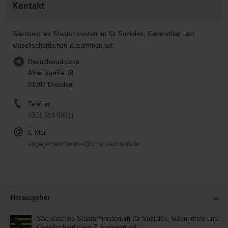
Kontakt
Sächsisches Staatsministerium für Soziales, Gesundheit und
Gesellschaftlichen Zusammenhalt
Besucheradresse:
Albertstraße 10
01097 Dresden
Telefon:
0351 564-58611
E-Mail
engagementboerse@sms.sachsen.de
Service
Herausgeber
Sächsisches Staatsministerium für Soziales, Gesundheit und
Gesellschaftlichen Zusammenhalt