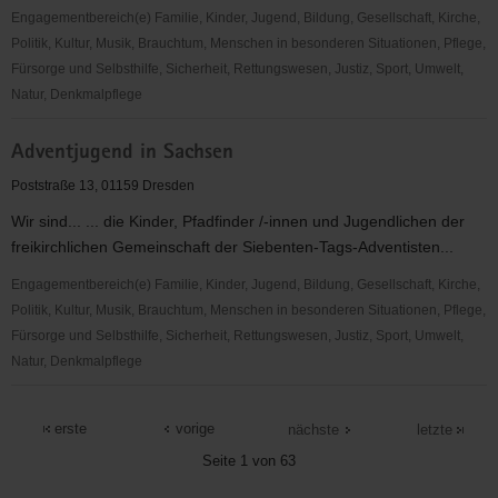
Engagementbereich(e) Familie, Kinder, Jugend, Bildung, Gesellschaft, Kirche,
Politik, Kultur, Musik, Brauchtum, Menschen in besonderen Situationen, Pflege,
Fürsorge und Selbsthilfe, Sicherheit, Rettungswesen, Justiz, Sport, Umwelt,
Natur, Denkmalpflege
ADFC
Adventjugend in Sachsen
Sachsen
e.V.
Poststraße 13, 01159 Dresden
Wir sind... ... die Kinder, Pfadfinder /-innen und Jugendlichen der
freikirchlichen Gemeinschaft der Siebenten-Tags-Adventisten...
Engagementbereich(e) Familie, Kinder, Jugend, Bildung, Gesellschaft, Kirche,
Politik, Kultur, Musik, Brauchtum, Menschen in besonderen Situationen, Pflege,
Fürsorge und Selbsthilfe, Sicherheit, Rettungswesen, Justiz, Sport, Umwelt,
Natur, Denkmalpflege
Adventjugend
in
erste
vorige
nächste
letzte
Sachsen
Seite 1 von 63