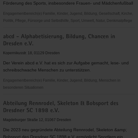
Förderung des Sports, insbesondere Frauen- und Mädchenfußball
"Frauen
für
Engagementbereich(e) Familie, Kinder, Jugend, Bildung, Gesellschaft, Kirche,
Frauen
Politik, Pflege, Fürsorge und Selbsthilfe, Sport, Umwelt, Natur, Denkmalpflege
e.V."
1.
abcd - Alphabetisierung, Bildung, Chancen in
FFC
Dresden e.V.
Fortuna
Dresden
Kopernikusstr. 18, 01129 Dresden
Rähnitz
Der Verein abcd e.V. hat es sich zur Aufgabe gemacht, lese- und
e.
schreibschwache Menschen zu unterstützen.
V.
Engagementbereich(e) Familie, Kinder, Jugend, Bildung, Menschen in
besonderen Situationen
abcd
Abteilung Rennrodel, Skeleton & Bobsport des
-
Dresdner SC 1898 e.V.
Alphabetisierung,
Bildung,
Magdeburger Straße 12, 01067 Dresden
Chancen
Die 2023 neu gegründete Abteilung Rennrodel, Skeleton &amp;
in
Bobsport des Dresdner SC 1898 e.V. ermöglicht Sportlern ein...