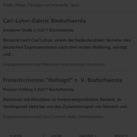
Politik, Pflege, Fürsorge und Selbsthilfe, Sport
Bischofswerdaer
Carl-Lohse-Galerie Bischofswerda
Zeitzeugenbörse
e.V.
Dresdener Straße 1, 01877 Bischofswerda
Benannt nach Carl Lohse, einem der bedeutendsten Vertreter des
deutschen Expressionismus nach dem ersten Weltkrieg, würdigt
und...
Engagementbereich(e) Menschen in besonderen Situationen
Carl-
Freizeitreitverein "Hufnagel" e. V. Bischofswerda
Lohse-
Galerie
Pickauer Dorfweg 2, 01877 Bischofswerda
Bischofswerda
Reitverein mit Aktivitäten im freizeitreitsportlichem Bereich, im
Vordergrund steht bei uns das Zusammenspiel von Mensch und...
Engagementbereich(e) Sport, Umwelt, Natur, Denkmalpflege
Freizeitreitverein
"Hufnagel"
erste
vorige
nächste
letzte