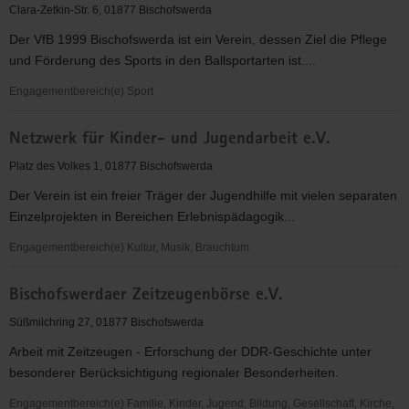
Sportverein
Clara-Zetkin-Str. 6, 01877 Bischofswerda
e.V.
Der VfB 1999 Bischofswerda ist ein Verein, dessen Ziel die Pflege
und Förderung des Sports in den Ballsportarten ist....
Engagementbereich(e) Sport
VfB1999
Netzwerk für Kinder- und Jugendarbeit e.V.
Bischofswerda.de
Platz des Volkes 1, 01877 Bischofswerda
Der Verein ist ein freier Träger der Jugendhilfe mit vielen separaten
Einzelprojekten in Bereichen Erlebnispädagogik...
Engagementbereich(e) Kultur, Musik, Brauchtum
Netzwerk
Bischofswerdaer Zeitzeugenbörse e.V.
für
Kinder-
Süßmilchring 27, 01877 Bischofswerda
und
Arbeit mit Zeitzeugen - Erforschung der DDR-Geschichte unter
Jugendarbeit
besonderer Berücksichtigung regionaler Besonderheiten.
e.V.
Engagementbereich(e) Familie, Kinder, Jugend, Bildung, Gesellschaft, Kirche,