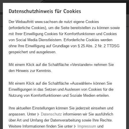
P
Portalübergreifende
o
H
Navigation
Datenschutzhinweis für Cookies
r
a
S
Bürgerschaftliches Engagement
Der Webauftritt www.sachsen.de nutzt eigene Cookies
t
u
e
(erforderliche Cookies), um die Seite bereitstellen zu können sowie
a
p
r
mit Ihrer Einwilligung Cookies für Komfortfunktionen und Cookies
l
t
v
Hauptinhalt
Engagementbörse
von Social Media Dienstleistern. Erforderliche Cookies werden
ü
i
i
ohne Ihre Einwilligung auf Grundlage von § 25 Abs. 2 Nr. 2 TTDSG
b
n
c
gespeichert und ausgelesen.
e
h
e
Ergebnisse auf Karte anzeigen
r
a
Mit einem Klick auf die Schaltfläche »Verstanden« nehmen Sie
g
l
den Hinweis zur Kenntnis.
r
t
Alles
Initiativen
Projekte
e
Mit einem Klick auf die Schaltfläche »Auswählen« können Sie
Nach Alphabet
Nach Postleitzahl
i
Einwilligungen in das Setzen und Auslesen von Cookies für die
Nutzung von Komfortfunktionen und Soziale Medien erteilen.
f
e
Ihre aktuellen Einstellungen können Sie jederzeit einsehen und
77 Suchergebnisse
n
anpassen. Unter
Datenschutz
informieren wir Sie ausführlich
d
über Art und Umfang der Datenverarbeitung sowie Ihre Rechte.
Blinden- und Sehbehinderten-Verband Sachsen e. V.,
e
Weitere Informationen finden Sie unter
Impressum
und
N