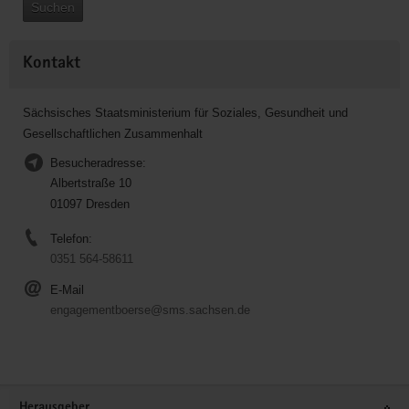
Suchen
Kontakt
Sächsisches Staatsministerium für Soziales, Gesundheit und
Gesellschaftlichen Zusammenhalt
Besucheradresse:
Albertstraße 10
01097 Dresden
Telefon:
0351 564-58611
E-Mail
engagementboerse@sms.sachsen.de
Service
Herausgeber