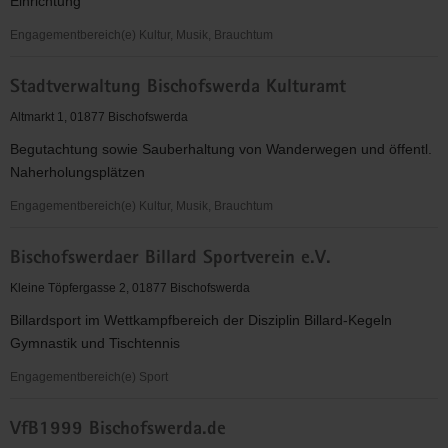
Einrichtung
Engagementbereich(e) Kultur, Musik, Brauchtum
Stadtverwaltung
Stadtverwaltung Bischofswerda Kulturamt
Bischofswerda,
Südhort
Altmarkt 1, 01877 Bischofswerda
Begutachtung sowie Sauberhaltung von Wanderwegen und öffentl.
Naherholungsplätzen
Engagementbereich(e) Kultur, Musik, Brauchtum
Stadtverwaltung
Bischofswerdaer Billard Sportverein e.V.
Bischofswerda
Kulturamt
Kleine Töpfergasse 2, 01877 Bischofswerda
Billardsport im Wettkampfbereich der Disziplin Billard-Kegeln
Gymnastik und Tischtennis
Engagementbereich(e) Sport
Bischofswerdaer
VfB1999 Bischofswerda.de
Billard