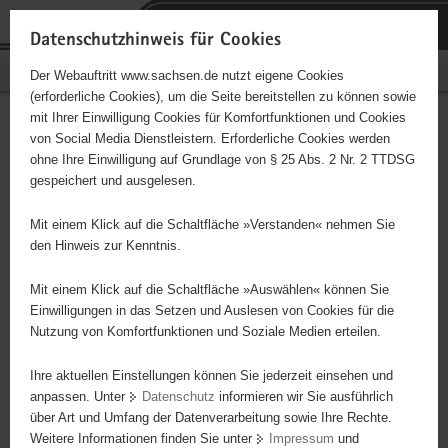
P
Portalübergreifende
o
H
Navigation
Datenschutzhinweis für Cookies
r
a
S
Bürgerschaftliches Engagement
Der Webauftritt www.sachsen.de nutzt eigene Cookies
t
u
e
(erforderliche Cookies), um die Seite bereitstellen zu können sowie
a
p
r
mit Ihrer Einwilligung Cookies für Komfortfunktionen und Cookies
l
t
v
Hauptinhalt
Engagementbörse
von Social Media Dienstleistern. Erforderliche Cookies werden
ü
i
i
ohne Ihre Einwilligung auf Grundlage von § 25 Abs. 2 Nr. 2 TTDSG
b
n
c
gespeichert und ausgelesen.
e
h
e
Ergebnisse auf Karte anzeigen
r
a
Mit einem Klick auf die Schaltfläche »Verstanden« nehmen Sie
g
l
den Hinweis zur Kenntnis.
r
t
Alles
Initiativen
Projekte
e
Mit einem Klick auf die Schaltfläche »Auswählen« können Sie
Nach Alphabet
Nach Postleitzahl
i
Einwilligungen in das Setzen und Auslesen von Cookies für die
Nutzung von Komfortfunktionen und Soziale Medien erteilen.
f
e
Ihre aktuellen Einstellungen können Sie jederzeit einsehen und
69 Suchergebnisse
n
anpassen. Unter
Datenschutz
informieren wir Sie ausführlich
d
über Art und Umfang der Datenverarbeitung sowie Ihre Rechte.
Schießsportclub Neiden 1997 e.V.
e
Weitere Informationen finden Sie unter
Impressum
und
N