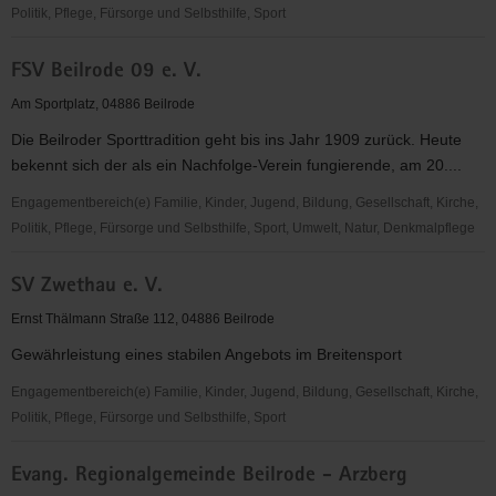
Politik, Pflege, Fürsorge und Selbsthilfe, Sport
Schießsportclub
FSV Beilrode 09 e. V.
Neiden
1997
Am Sportplatz, 04886 Beilrode
e.
Die Beilroder Sporttradition geht bis ins Jahr 1909 zurück. Heute
V.
bekennt sich der als ein Nachfolge-Verein fungierende, am 20....
Engagementbereich(e) Familie, Kinder, Jugend, Bildung, Gesellschaft, Kirche,
Politik, Pflege, Fürsorge und Selbsthilfe, Sport, Umwelt, Natur, Denkmalpflege
FSV
SV Zwethau e. V.
Beilrode
09
Ernst Thälmann Straße 112, 04886 Beilrode
e.
Gewährleistung eines stabilen Angebots im Breitensport
V.
Engagementbereich(e) Familie, Kinder, Jugend, Bildung, Gesellschaft, Kirche,
Politik, Pflege, Fürsorge und Selbsthilfe, Sport
SV
Evang. Regionalgemeinde Beilrode - Arzberg
Zwethau