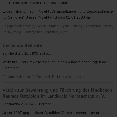
e.
Ernst - Thälmann - Straße 104, 04886 Beilrode
V.
Ergebnisbericht zum Projekt „Veranstaltungen und Besuchsdienste
für Senioren“ Dieses Projekt wird vom 01.01.2009 bis...
Engagementbereich(e) Familie, Kinder, Jugend, Bildung, Gesellschaft, Kirche,
Politik, Pflege, Fürsorge und Selbsthilfe, Sport
Evang.
Gemeinde Beilrode
Regionalgemeinde
Beilrode
Bahnhofstraße 21, 04886 Beilrode
-
Verkehrs- und Umwelterziehung in den Kindereinrichtungen der
Arzberg
Gemeinde.
Engagementbereich(e) Sicherheit, Rettungswesen, Justiz
Gemeinde
Verein zur Bewahrung und Förderung des ländlichen
Beilrode
Raumes Ostelbien im Landkreis Nordsachsen e. V.
Bahnhofstraße 3c, 04886 Beilrode
Unser 1997 gegründeter Ostelbien-Verein kümmert sich um die