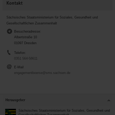
Kontakt
Sächsisches Staatsministerium für Soziales, Gesundheit und
Gesellschaftlichen Zusammenhalt
Besucheradresse:
Albertstraße 10
01097 Dresden
Telefon:
0351 564-58611
E-Mail
engagementboerse@sms.sachsen.de
Service
Herausgeber
Sächsisches Staatsministerium für Soziales, Gesundheit und
Gesellschaftlichen Zusammenhalt