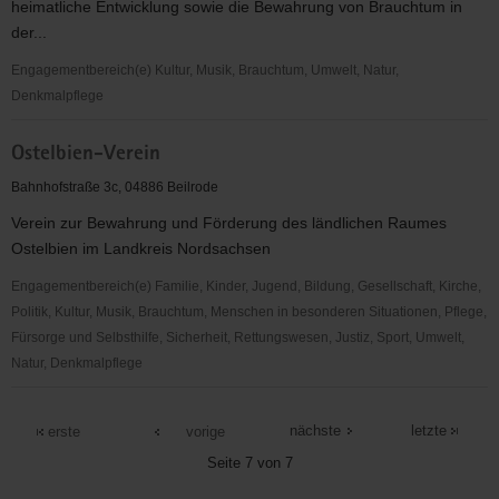
heimatliche Entwicklung sowie die Bewahrung von Brauchtum in
der...
Engagementbereich(e) Kultur, Musik, Brauchtum, Umwelt, Natur,
Denkmalpflege
Verein
Ostelbien-Verein
zur
Bewahrung
Bahnhofstraße 3c, 04886 Beilrode
und
Verein zur Bewahrung und Förderung des ländlichen Raumes
Förderung
Ostelbien im Landkreis Nordsachsen
des
ländlichen
Engagementbereich(e) Familie, Kinder, Jugend, Bildung, Gesellschaft, Kirche,
Raumes
Politik, Kultur, Musik, Brauchtum, Menschen in besonderen Situationen, Pflege,
Ostelbien
Fürsorge und Selbsthilfe, Sicherheit, Rettungswesen, Justiz, Sport, Umwelt,
im
Natur, Denkmalpflege
Landkreis
Ostelbien-
Nordsachsen
Verein
nächste
letzte
erste
vorige
e.
Seite 7 von 7
V.