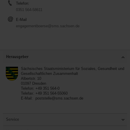
Telefon:
0351 564-58611
E-Mail
engagementboerse@sms.sachsen.de
Service
Herausgeber
Sächsisches Staatsministerium für Soziales, Gesundheit und
Gesellschaftlichen Zusammenhalt
Albertstr. 10
01097
Dresden
Telefon:
+49 351 564-0
Telefax:
+49 351 564-55060
E-Mail:
poststelle@sms.sachsen.de
Service