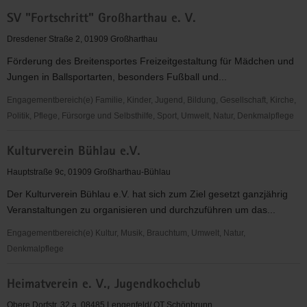
Jugendclub
SV "Fortschritt" Großharthau e. V.
Frankenthal
e.V.
Dresdener Straße 2, 01909 Großharthau
Förderung des Breitensportes Freizeitgestaltung für Mädchen und
Jungen in Ballsportarten, besonders Fußball und...
Engagementbereich(e) Familie, Kinder, Jugend, Bildung, Gesellschaft, Kirche,
Politik, Pflege, Fürsorge und Selbsthilfe, Sport, Umwelt, Natur, Denkmalpflege
SV
Kulturverein Bühlau e.V.
"Fortschritt"
Großharthau
Hauptstraße 9c, 01909 Großharthau-Bühlau
e.
Der Kulturverein Bühlau e.V. hat sich zum Ziel gesetzt ganzjährig
V.
Veranstaltungen zu organisieren und durchzuführen um das...
Engagementbereich(e) Kultur, Musik, Brauchtum, Umwelt, Natur,
Denkmalpflege
Kulturverein
Heimatverein e. V., Jugendkochclub
Bühlau
e.V.
Obere Dorfstr. 32 a, 08485 Lengenfeld/ OT Schönbrunn