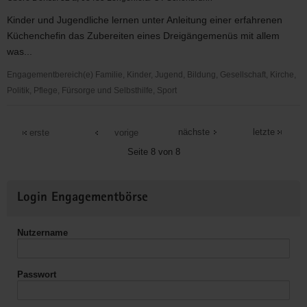
Kinder und Jugendliche lernen unter Anleitung einer erfahrenen
Küchenchefin das Zubereiten eines Dreigängemenüs mit allem
was...
Engagementbereich(e) Familie, Kinder, Jugend, Bildung, Gesellschaft, Kirche,
Politik, Pflege, Fürsorge und Selbsthilfe, Sport
Heimatverein
e.
nächste
letzte
erste
vorige
V.,
Seite 8 von 8
Jugendkochclub
Weitere
Login Engagementbörse
Informationen
Nutzername
Passwort