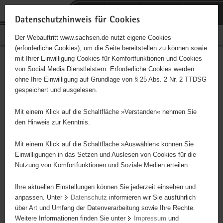
P
Portalübergreifende
o
H
Navigation
Datenschutzhinweis für Cookies
r
a
S
Bürgerschaftliches Engagement
Der Webauftritt www.sachsen.de nutzt eigene Cookies
t
u
e
(erforderliche Cookies), um die Seite bereitstellen zu können sowie
a
p
r
mit Ihrer Einwilligung Cookies für Komfortfunktionen und Cookies
l
t
v
Hauptinhalt
Engagementbörse
von Social Media Dienstleistern. Erforderliche Cookies werden
ü
i
i
ohne Ihre Einwilligung auf Grundlage von § 25 Abs. 2 Nr. 2 TTDSG
b
n
c
gespeichert und ausgelesen.
e
h
e
Ergebnisse auf Karte anzeigen
r
a
Mit einem Klick auf die Schaltfläche »Verstanden« nehmen Sie
g
l
den Hinweis zur Kenntnis.
r
t
Alles
Initiativen
Projekte
e
Mit einem Klick auf die Schaltfläche »Auswählen« können Sie
Nach Alphabet
Nach Postleitzahl
i
Einwilligungen in das Setzen und Auslesen von Cookies für die
Nutzung von Komfortfunktionen und Soziale Medien erteilen.
f
e
Ihre aktuellen Einstellungen können Sie jederzeit einsehen und
78 Suchergebnisse
n
anpassen. Unter
Datenschutz
informieren wir Sie ausführlich
d
über Art und Umfang der Datenverarbeitung sowie Ihre Rechte.
Evangelische Grundschule Frankenthal
e
Weitere Informationen finden Sie unter
Impressum
und
N