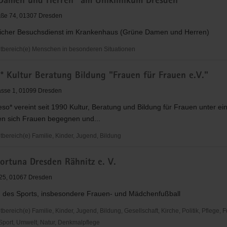
Damen und Herren" am Uniklinikum Dresden
aße 74, 01307 Dresden
icher Besuchsdienst im Krankenhaus (Grüne Damen und Herren)
der
bereich(e) Menschen in besonderen Situationen
rband
* Kultur Beratung Bildung "Frauen für Frauen e.V."
asse 1, 01099 Dresden
so* vereint seit 1990 Kultur, Beratung und Bildung für Frauen unter e
en sich Frauen begegnen und...
m
ereich(e) Familie, Kinder, Jugend, Bildung
ortuna Dresden Rähnitz e. V.
 25, 01067 Dresden
 des Sports, insbesondere Frauen- und Mädchenfußball
reich(e) Familie, Kinder, Jugend, Bildung, Gesellschaft, Kirche, Politik, Pflege, 
 Sport, Umwelt, Natur, Denkmalpflege