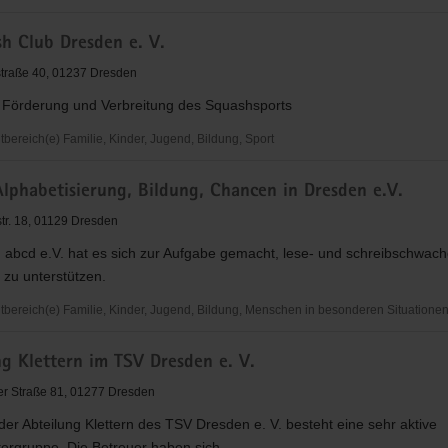
h Club Dresden e. V.
straße 40, 01237 Dresden
r Förderung und Verbreitung des Squashsports
ereich(e) Familie, Kinder, Jugend, Bildung, Sport
lphabetisierung, Bildung, Chancen in Dresden e.V.
tr. 18, 01129 Dresden
 abcd e.V. hat es sich zur Aufgabe gemacht, lese- und schreibschwac
zu unterstützen.
ereich(e) Familie, Kinder, Jugend, Bildung, Menschen in besonderen Situatione
g Klettern im TSV Dresden e. V.
ierung,
r Straße 81, 01277 Dresden
der Abteilung Klettern des TSV Dresden e. V. besteht eine sehr aktive
tergruppe. Die Betreuer haben sich...