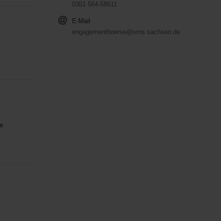
0351 564-58611
E-Mail
engagementboerse@sms.sachsen.de
he
n