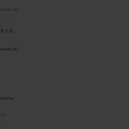
Fürsorge und
8 e.V.
resdner SC
ilnehmer
n in
e