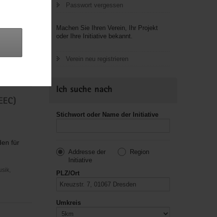
Passwort vergessen
Machen Sie Ihren Verein, Ihr Projekt
oder Ihre Initiative bekannt.
Verein neu registrieren
usik,
Ich suche nach
EEC)
Stichwort oder Name der Initiative
en für
Addresse der
Region
Initiative
usik,
PLZ/Ort
Umkreis