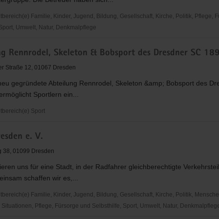
reich(e) Familie, Kinder, Jugend, Bildung, Gesellschaft, Kirche, Politik, Pflege, 
 Sport, Umwelt, Natur, Denkmalpflege
ng Rennrodel, Skeleton & Bobsport des Dresdner SC 189
r Straße 12, 01067 Dresden
neu gegründete Abteilung Rennrodel, Skeleton &amp; Bobsport des D
ermöglicht Sportlern ein...
bereich(e) Sport
esden e. V.
,
g 38, 01099 Dresden
eren uns für eine Stadt, in der Radfahrer gleichberechtigte Verkehrste
insam schaffen wir es,...
ereich(e) Familie, Kinder, Jugend, Bildung, Gesellschaft, Kirche, Politik, Mensche
Situationen, Pflege, Fürsorge und Selbsthilfe, Sport, Umwelt, Natur, Denkmalpfleg