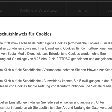
en
Politik und Verwaltung
Themen
Se
schutzhinweis für Cookies
Schriftgröße anpassen
Kontr
auftritt www.sachsen.de nutzt eigene Cookies (erforderliche Cookies), um die
tellen zu können sowie mit Ihrer Einwilligung Cookies für Komfortfunktionen u
t
agementbörse
 von Social Media Dienstleistern. Erforderliche Cookies werden ohne Ihre
igung auf Grundlage von § 25 Abs. 2 Nr. 2 TTDSG gespeichert und ausgelesen
isse auf Karte anzeigen
em Klick auf die Schaltfläche »Verstanden« nehmen Sie den Hinweis zur Kenn
em Klick auf die Schaltfläche »Auswählen« können Sie Einwilligungen in das 
Initiativen
Projekte
Nach Alphabet
Nach Post
lesen von Cookies für die Nutzung von Komfortfunktionen und Soziale Medie
tuellen Einstellungen können Sie jederzeit einsehen und anpassen. Unter
667 Suchergebnisse
nschutz
informieren wir Sie ausführlich über Art und Umfang der Datenverarbe