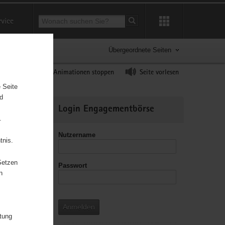
Suchbegriff
rvice
Suche starten
Übergeordnete Seiten
ast erhöhen
Animationen stoppen
Seite vorlesen
 Seite
nd
Weitere
Login Engagementbörse
Informationen
.
Nutzername
tnis.
Setzen
Passwort
leitzahl
n
Anmelden
itung