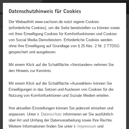
P
Portalübergreifende
o
H
Navigation
Datenschutzhinweis für Cookies
r
a
S
Bürgerschaftliches Engagement
Der Webauftritt www.sachsen.de nutzt eigene Cookies
t
u
e
(erforderliche Cookies), um die Seite bereitstellen zu können sowie
a
p
r
mit Ihrer Einwilligung Cookies für Komfortfunktionen und Cookies
l
t
v
Hauptinhalt
Engagementbörse
von Social Media Dienstleistern. Erforderliche Cookies werden
ü
i
i
ohne Ihre Einwilligung auf Grundlage von § 25 Abs. 2 Nr. 2 TTDSG
b
n
c
gespeichert und ausgelesen.
e
h
e
Ergebnisse auf Karte anzeigen
r
a
Mit einem Klick auf die Schaltfläche »Verstanden« nehmen Sie
g
l
den Hinweis zur Kenntnis.
r
t
Alles
Initiativen
Projekte
e
Mit einem Klick auf die Schaltfläche »Auswählen« können Sie
Nach Alphabet
Nach Postleitzahl
i
Einwilligungen in das Setzen und Auslesen von Cookies für die
Nutzung von Komfortfunktionen und Soziale Medien erteilen.
f
e
Ihre aktuellen Einstellungen können Sie jederzeit einsehen und
667 Suchergebnisse
n
anpassen. Unter
Datenschutz
informieren wir Sie ausführlich
d
über Art und Umfang der Datenverarbeitung sowie Ihre Rechte.
e
erste
vorige
nächste
letzte
Weitere Informationen finden Sie unter
Impressum
und
N