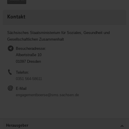
Kontakt
Sächsisches Staatsministerium für Soziales, Gesundheit und
Gesellschaftlichen Zusammenhalt
Besucheradresse:
Albertstraße 10
01097 Dresden
Telefon:
0351 564-58611
E-Mail
engagementboerse@sms.sachsen.de
Service
Herausgeber