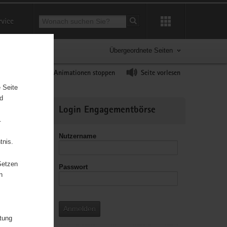
Suchbegriff
rvice
Suche starten
Übergeordnete Seiten
ast erhöhen
Animationen stoppen
Seite vorlesen
 Seite
nd
Weitere
Login Engagementbörse
Informationen
.
Nutzername
tnis.
Setzen
Passwort
leitzahl
n
Anmelden
itung