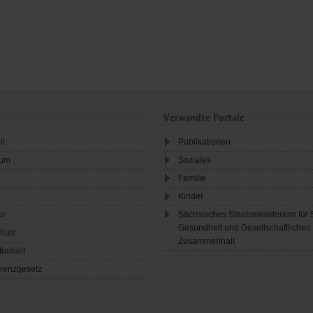
Verwandte Portale
ht
Publikationen
sum
Soziales
Familie
Kinder
ur
Sächsisches Staatsministerium für 
Gesundheit und Gesellschaftlichen
hutz
Zusammenhalt
freiheit
renzgesetz