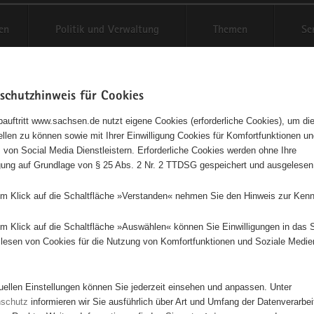
en
Politik und Verwaltung
Themen
Se
schutzhinweis für Cookies
Schriftgröße anpassen
Kontr
auftritt www.sachsen.de nutzt eigene Cookies (erforderliche Cookies), um die
tellen zu können sowie mit Ihrer Einwilligung Cookies für Komfortfunktionen u
t
agementbörse
 von Social Media Dienstleistern. Erforderliche Cookies werden ohne Ihre
igung auf Grundlage von § 25 Abs. 2 Nr. 2 TTDSG gespeichert und ausgelesen
isse auf Karte anzeigen
em Klick auf die Schaltfläche »Verstanden« nehmen Sie den Hinweis zur Kenn
em Klick auf die Schaltfläche »Auswählen« können Sie Einwilligungen in das 
Initiativen
Projekte
Nach Alphabet
Nach Post
lesen von Cookies für die Nutzung von Komfortfunktionen und Soziale Medie
tuellen Einstellungen können Sie jederzeit einsehen und anpassen. Unter
32 Suchergebnisse
nschutz
informieren wir Sie ausführlich über Art und Umfang der Datenverarbe