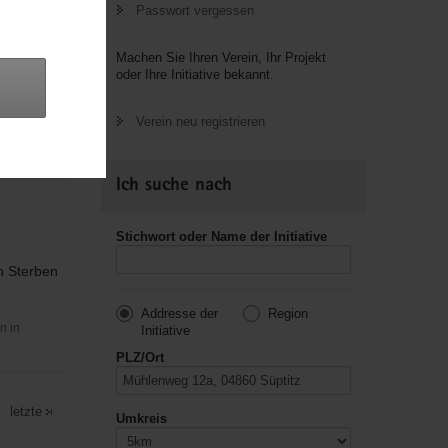
Passwort vergessen
Machen Sie Ihren Verein, Ihr Projekt
oder Ihre Initiative bekannt.
ugendliche
Verein neu registrieren
usik,
Ich suche nach
Stichwort oder Name der Initiative
in Sterben
Addresse der
Region
n in
Initiative
PLZ/Ort
letzte
Umkreis