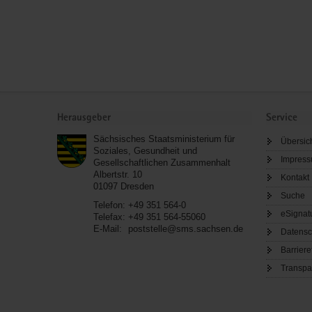
Service
Herausgeber
Service
Sächsisches Staatsministerium für
Übersic
Soziales, Gesundheit und
Impres
Gesellschaftlichen Zusammenhalt
Albertstr. 10
Kontakt
01097
Dresden
Suche
Telefon:
+49 351 564-0
eSignat
Telefax:
+49 351 564-55060
E-Mail:
poststelle@sms.sachsen.de
Datensc
Barriere
Transpa