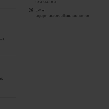
0351 564-58611
E-Mail
engagementboerse@sms.sachsen.de
usik,
it