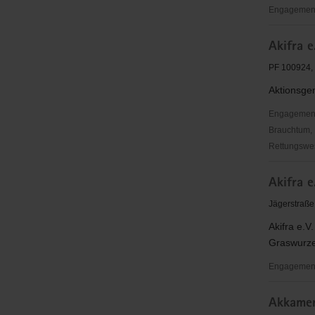
Engagementb
AK
Akifra e
Sächsisch
Militärges
PF 100924,
e.
Aktionsgem
V.
Dresden
Engagementbe
Brauchtum, 
Rettungswes
Akifra
Akifra 
e.
V.
Jägerstraße
Akifra e.V
Graswurzel
Engagementb
Akifra
Akkamer
e.V.