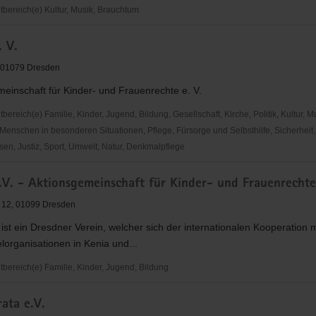
ereich(e) Kultur, Musik, Brauchtum
. V.
e
chichte
 01079 Dresden
einschaft für Kinder- und Frauenrechte e. V.
reich(e) Familie, Kinder, Jugend, Bildung, Gesellschaft, Kirche, Politik, Kultur, M
Menschen in besonderen Situationen, Pflege, Fürsorge und Selbsthilfe, Sicherheit,
en, Justiz, Sport, Umwelt, Natur, Denkmalpflege
e.V. - Aktionsgemeinschaft für Kinder- und Frauenrechte
 12, 01099 Dresden
. ist ein Dresdner Verein, welcher sich der internationalen Kooperation m
organisationen in Kenia und...
ereich(e) Familie, Kinder, Jugend, Bildung
ata e.V.