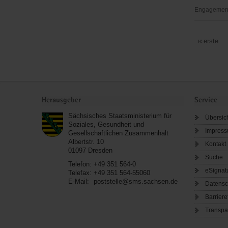
Luth.
Engagement
Diakonisse
Ambulante
Dresden
Kinderhosp
erste
e.V.
Dresden
Service
Herausgeber
Service
Sächsisches Staatsministerium für
Übersic
Soziales, Gesundheit und
Impres
Gesellschaftlichen Zusammenhalt
Albertstr. 10
Kontakt
01097
Dresden
Suche
Telefon:
+49 351 564-0
eSignat
Telefax:
+49 351 564-55060
E-Mail:
poststelle@sms.sachsen.de
Datensc
Barriere
Transpa