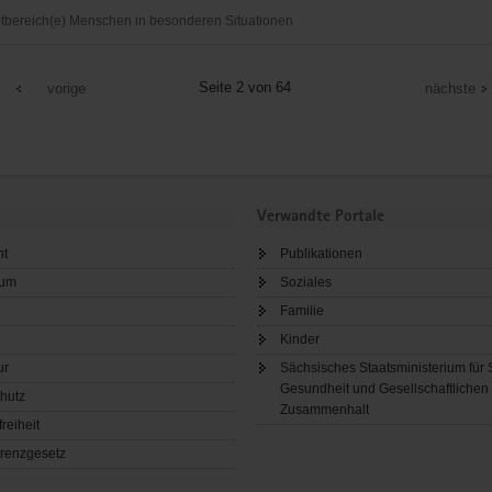
bereich(e) Menschen in besonderen Situationen
nanstalt
r
izdienst
Seite 2 von 64
vorige
nächste
Verwandte Portale
ht
Publikationen
sum
Soziales
Familie
Kinder
ur
Sächsisches Staatsministerium für 
Gesundheit und Gesellschaftlichen
hutz
Zusammenhalt
freiheit
renzgesetz