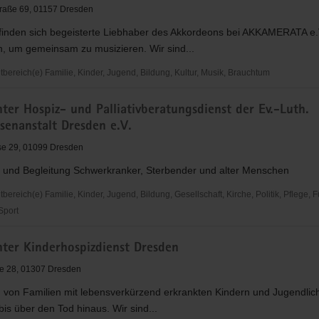
raße 69, 01157 Dresden
meinschaft
 finden sich begeisterte Liebhaber des Akkordeons bei AKKAMERATA e.
 um gemeinsam zu musizieren. Wir sind...
ereich(e) Familie, Kinder, Jugend, Bildung, Kultur, Musik, Brauchtum
hte
ta
er Hospiz- und Palliativberatungsdienst der Ev.-Luth.
senanstalt Dresden e.V.
se 29, 01099 Dresden
 und Begleitung Schwerkranker, Sterbender und alter Menschen
reich(e) Familie, Kinder, Jugend, Bildung, Gesellschaft, Kirche, Politik, Pflege, 
 Sport
r
ter Kinderhospizdienst Dresden
ße 28, 01307 Dresden
eratungsdienst
g von Familien mit lebensverkürzend erkrankten Kindern und Jugendlic
is über den Tod hinaus. Wir sind...