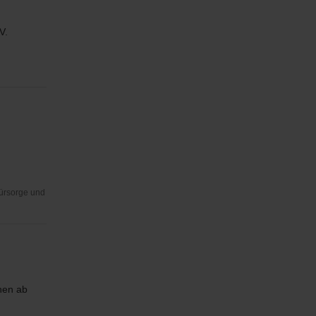
V.
Fürsorge und
hen ab