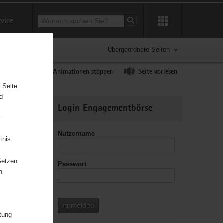
Suchbegriff
rvice
Suche starten
Übergeordnete Seiten
ast erhöhen
Animationen stoppen
Seite vorlesen
 Seite
nd
Weitere
Login Engagementbörse
Informationen
.
Nutzername
tnis.
Setzen
Passwort
leitzahl
n
Anmelden
itung