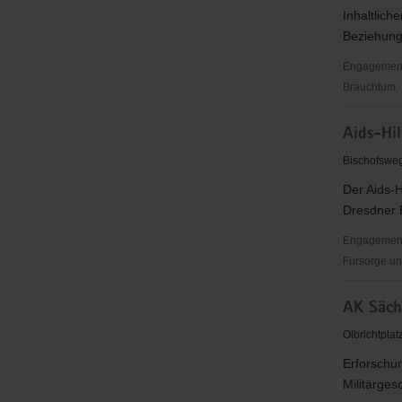
Inhaltlich
Beziehung 
Engagementbe
Brauchtum, 
Afropa
Aids-Hil
e.
V.
Bischofswe
Der Aids-H
Dresdner 
Engagementb
Fürsorge un
Aids-
AK Sächs
Hilfe
Dresden
Olbrichtpla
e.V.
Erforschun
Militärges