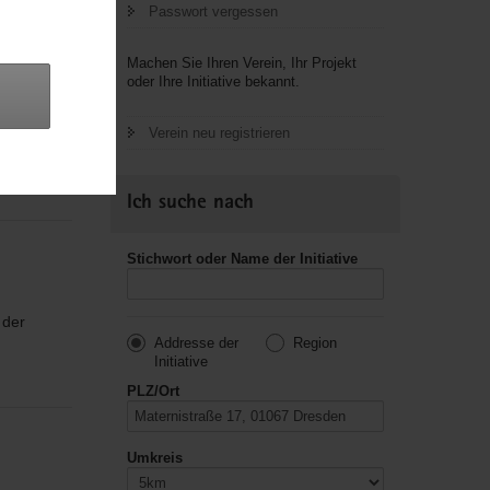
Passwort vergessen
Machen Sie Ihren Verein, Ihr Projekt
oder Ihre Initiative bekannt.
Verein neu registrieren
usik,
Ich suche nach
Stichwort oder Name der Initiative
 der
Addresse der
Region
Initiative
PLZ/Ort
Umkreis