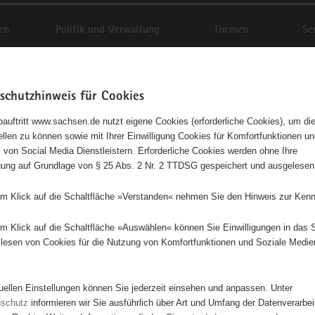
en
Politik und Verwaltung
Themen
Se
schutzhinweis für Cookies
Schriftgröße anpassen
Kontr
auftritt www.sachsen.de nutzt eigene Cookies (erforderliche Cookies), um die
tellen zu können sowie mit Ihrer Einwilligung Cookies für Komfortfunktionen u
t
agementbörse
 von Social Media Dienstleistern. Erforderliche Cookies werden ohne Ihre
igung auf Grundlage von § 25 Abs. 2 Nr. 2 TTDSG gespeichert und ausgelesen
isse auf Karte anzeigen
em Klick auf die Schaltfläche »Verstanden« nehmen Sie den Hinweis zur Kenn
em Klick auf die Schaltfläche »Auswählen« können Sie Einwilligungen in das 
Initiativen
Projekte
Nach Alphabet
Nach Post
lesen von Cookies für die Nutzung von Komfortfunktionen und Soziale Medie
tuellen Einstellungen können Sie jederzeit einsehen und anpassen. Unter
634 Suchergebnisse
nschutz
informieren wir Sie ausführlich über Art und Umfang der Datenverarbe