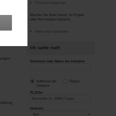
Passwort vergessen
Machen Sie Ihren Verein, Ihr Projekt
oder Ihre Initiative bekannt.
Verein neu registrieren
Ich suche nach
nungen
Stichwort oder Name der Initiative
Addresse der
Region
Initiative
PLZ/Ort
mittlung
Umkreis