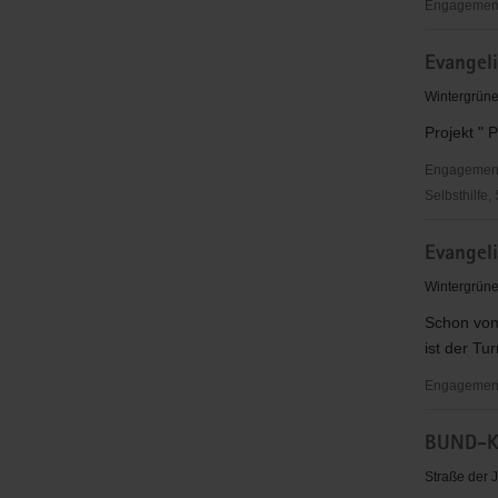
Engagementb
Ost-
Evangeli
West
Verein
Wintergrüne
e.V.
Projekt " 
Engagementbe
Selbsthilfe,
Evangelis
Evangel
Jugend
im
Wintergrüne
Kirchenkre
Schon von
Torgau-
ist der Tu
Delitzsch
Engagementb
Evangelis
BUND-K
Kirchgeme
Torgau
Straße der 