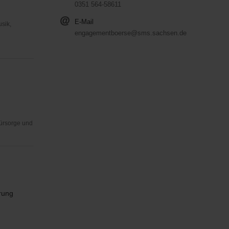
0351 564-58611
E-Mail
usik,
engagementboerse@sms.sachsen.de
Fürsorge und
rung