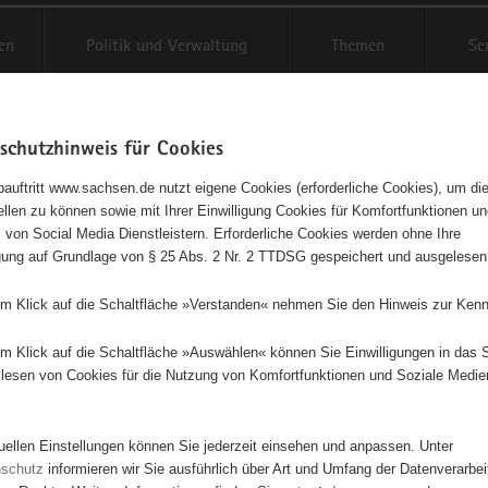
en
Politik und Verwaltung
Themen
Se
schutzhinweis für Cookies
Schriftgröße anpassen
Kontr
auftritt www.sachsen.de nutzt eigene Cookies (erforderliche Cookies), um die
tellen zu können sowie mit Ihrer Einwilligung Cookies für Komfortfunktionen u
t
agementbörse
 von Social Media Dienstleistern. Erforderliche Cookies werden ohne Ihre
igung auf Grundlage von § 25 Abs. 2 Nr. 2 TTDSG gespeichert und ausgelesen
isse auf Karte anzeigen
em Klick auf die Schaltfläche »Verstanden« nehmen Sie den Hinweis zur Kenn
em Klick auf die Schaltfläche »Auswählen« können Sie Einwilligungen in das 
Initiativen
Projekte
Nach Alphabet
Nach Post
lesen von Cookies für die Nutzung von Komfortfunktionen und Soziale Medie
tuellen Einstellungen können Sie jederzeit einsehen und anpassen. Unter
65 Suchergebnisse
nschutz
informieren wir Sie ausführlich über Art und Umfang der Datenverarbe