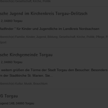
ereich(e) Gesellschaft, Kirche, Politik
sche Jugend im Kirchenkreis Torgau-Delitzsch
 2, 04860 Torgau
Pfadfinder " für Kinder und Jugendliche im Landkreis Nordsachsen
reich(e) Familie, Kinder, Jugend, Bildung, Gesellschaft, Kirche, Politik, Pflege, 
 Sport
che
ische Kirchgemeinde Torgau
 2, 04860 Torgau
is
 weitem grüßen die Türme der Stadt Torgau den Besucher. Besonders
rm der Stadtkirche St. Marien. Sie...
ereich(e) Kultur, Musik, Brauchtum
che
G Torgau
inde
Jugend 14B, 04860 Torgau