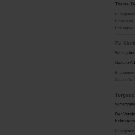
Thema: De
Engagementbe
Brauchtum, 
Rettungswes
BUND-
Ev. Kir
KG
Torgau
Wintergrüne
Soziale Ar
Engagementbe
Selbsthilfe,
Ev.
Torgauer
Kirchgeme
Loßwig
Wintergrüne
Der Verein
heimatgesc
Engagementb