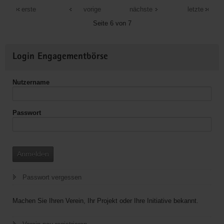
Schützengilde
erste
vorige
nächste
letzte
1991
Seite 6 von 7
e.V.
Weitere
Login Engagementbörse
Informationen
Nutzername
Passwort
Anmelden
Passwort vergessen
Machen Sie Ihren Verein, Ihr Projekt oder Ihre Initiative bekannt.