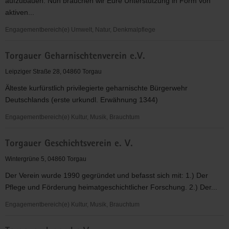
aufzubauen. Nun brauchen wir Eure Unterstützung in Form von
aktiven...
Engagementbereich(e) Umwelt, Natur, Denkmalpflege
Tierhilfe
Torgauer Geharnischtenverein e.V.
Torgau
e.V.
Leipziger Straße 28, 04860 Torgau
Älteste kurfürstlich privilegierte geharnischte Bürgerwehr
Deutschlands (erste urkundl. Erwähnung 1344)
Engagementbereich(e) Kultur, Musik, Brauchtum
Torgauer
Torgauer Geschichtsverein e. V.
Geharnischtenverein
e.V.
Wintergrüne 5, 04860 Torgau
Der Verein wurde 1990 gegründet und befasst sich mit: 1.) Der
Pflege und Förderung heimatgeschichtlicher Forschung. 2.) Der...
Engagementbereich(e) Kultur, Musik, Brauchtum
Torgauer