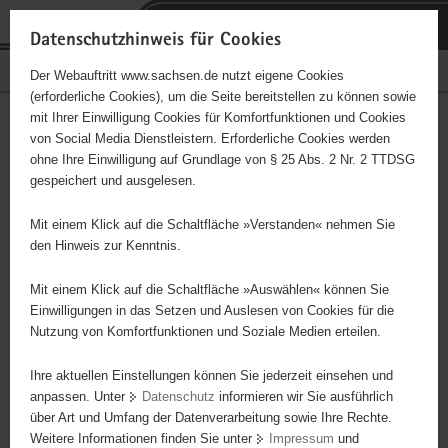
P
Portalübergreifende
o
H
Navigation
Datenschutzhinweis für Cookies
r
a
S
Bürgerschaftliches Engagement
Der Webauftritt www.sachsen.de nutzt eigene Cookies
t
u
e
(erforderliche Cookies), um die Seite bereitstellen zu können sowie
a
p
r
mit Ihrer Einwilligung Cookies für Komfortfunktionen und Cookies
l
t
v
Hauptinhalt
Engagementbörse
von Social Media Dienstleistern. Erforderliche Cookies werden
ü
i
i
ohne Ihre Einwilligung auf Grundlage von § 25 Abs. 2 Nr. 2 TTDSG
b
n
c
gespeichert und ausgelesen.
e
h
e
Ergebnisse auf Karte anzeigen
r
a
Mit einem Klick auf die Schaltfläche »Verstanden« nehmen Sie
g
l
den Hinweis zur Kenntnis.
r
t
Alles
Initiativen
Projekte
e
Mit einem Klick auf die Schaltfläche »Auswählen« können Sie
Nach Alphabet
Nach Postleitzahl
i
Einwilligungen in das Setzen und Auslesen von Cookies für die
Nutzung von Komfortfunktionen und Soziale Medien erteilen.
f
e
Ihre aktuellen Einstellungen können Sie jederzeit einsehen und
66 Suchergebnisse
n
anpassen. Unter
Datenschutz
informieren wir Sie ausführlich
d
über Art und Umfang der Datenverarbeitung sowie Ihre Rechte.
Teichminze e.V.
e
Weitere Informationen finden Sie unter
Impressum
und
N