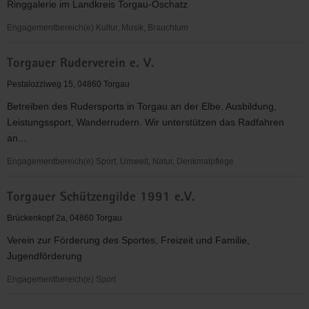
Ringgalerie im Landkreis Torgau-Oschatz
Engagementbereich(e) Kultur, Musik, Brauchtum
Torgauer
Torgauer Ruderverein e. V.
Kunst-
und
Pestalozziweg 15, 04860 Torgau
Kulturverein
Betreiben des Rudersports in Torgau an der Elbe. Ausbildung,
"Johnn
Leistungssport, Wanderrudern. Wir unterstützen das Radfahren
Kentmann"
an...
e.
V.
Engagementbereich(e) Sport, Umwelt, Natur, Denkmalpflege
Torgauer
Torgauer Schützengilde 1991 e.V.
Ruderverein
e.
Brückenkopf 2a, 04860 Torgau
V.
Verein zur Förderung des Sportes, Freizeit und Familie,
Jugendförderung
Engagementbereich(e) Sport
Torgauer