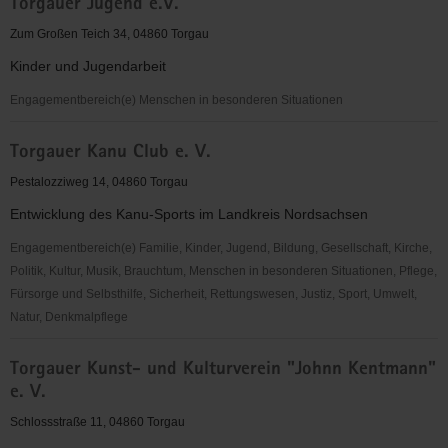
Torgauer Jugend e.V.
Geschichtsverein
e.
Zum Großen Teich 34, 04860 Torgau
V.
Kinder und Jugendarbeit
Engagementbereich(e) Menschen in besonderen Situationen
Torgauer
Torgauer Kanu Club e. V.
Jugend
e.V.
Pestalozziweg 14, 04860 Torgau
Entwicklung des Kanu-Sports im Landkreis Nordsachsen
Engagementbereich(e) Familie, Kinder, Jugend, Bildung, Gesellschaft, Kirche,
Politik, Kultur, Musik, Brauchtum, Menschen in besonderen Situationen, Pflege,
Fürsorge und Selbsthilfe, Sicherheit, Rettungswesen, Justiz, Sport, Umwelt,
Natur, Denkmalpflege
Torgauer
Torgauer Kunst- und Kulturverein "Johnn Kentmann"
Kanu
e. V.
Club
e.
Schlossstraße 11, 04860 Torgau
V.