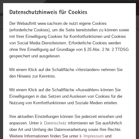
P
Portalübergreifende
o
H
Navigation
Datenschutzhinweis für Cookies
r
a
S
Bürgerschaftliches Engagement
Der Webauftritt www.sachsen.de nutzt eigene Cookies
t
u
e
(erforderliche Cookies), um die Seite bereitstellen zu können sowie
a
p
r
mit Ihrer Einwilligung Cookies für Komfortfunktionen und Cookies
l
t
v
Hauptinhalt
Engagementbörse
von Social Media Dienstleistern. Erforderliche Cookies werden
ü
i
i
ohne Ihre Einwilligung auf Grundlage von § 25 Abs. 2 Nr. 2 TTDSG
b
n
c
gespeichert und ausgelesen.
e
h
e
Ergebnisse auf Karte anzeigen
r
a
Mit einem Klick auf die Schaltfläche »Verstanden« nehmen Sie
g
l
den Hinweis zur Kenntnis.
r
t
Alles
Initiativen
Projekte
e
Mit einem Klick auf die Schaltfläche »Auswählen« können Sie
Nach Alphabet
Nach Postleitzahl
i
Einwilligungen in das Setzen und Auslesen von Cookies für die
Nutzung von Komfortfunktionen und Soziale Medien erteilen.
f
e
Ihre aktuellen Einstellungen können Sie jederzeit einsehen und
3 Suchergebnisse
n
anpassen. Unter
Datenschutz
informieren wir Sie ausführlich
d
über Art und Umfang der Datenverarbeitung sowie Ihre Rechte.
*nea e.V.
e
Weitere Informationen finden Sie unter
Impressum
und
N