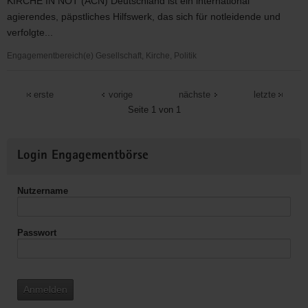
KIRCHE IN NOT (ACN) Deutschland ist ein international
agierendes, päpstliches Hilfswerk, das sich für notleidende und
verfolgte...
Engagementbereich(e) Gesellschaft, Kirche, Politik
KIRCHE
IN
erste
vorige
nächste
letzte
NOT
Seite 1 von 1
(ACN)
Deutschland
Weitere
Login Engagementbörse
Informationen
Nutzername
Passwort
Anmelden