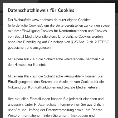
P
Portalübergreifende
o
H
Navigation
Datenschutzhinweis für Cookies
r
a
S
Bürgerschaftliches Engagement
Der Webauftritt www.sachsen.de nutzt eigene Cookies
t
u
e
(erforderliche Cookies), um die Seite bereitstellen zu können sowie
a
p
r
mit Ihrer Einwilligung Cookies für Komfortfunktionen und Cookies
l
t
v
Hauptinhalt
Engagementbörse
von Social Media Dienstleistern. Erforderliche Cookies werden
ü
i
i
ohne Ihre Einwilligung auf Grundlage von § 25 Abs. 2 Nr. 2 TTDSG
b
n
c
gespeichert und ausgelesen.
e
h
e
Ergebnisse auf Karte anzeigen
r
a
Mit einem Klick auf die Schaltfläche »Verstanden« nehmen Sie
g
l
den Hinweis zur Kenntnis.
r
t
Alles
Initiativen
Projekte
e
Mit einem Klick auf die Schaltfläche »Auswählen« können Sie
Nach Alphabet
Nach Postleitzahl
i
Einwilligungen in das Setzen und Auslesen von Cookies für die
Nutzung von Komfortfunktionen und Soziale Medien erteilen.
f
e
Ihre aktuellen Einstellungen können Sie jederzeit einsehen und
63 Suchergebnisse
n
anpassen. Unter
Datenschutz
informieren wir Sie ausführlich
d
über Art und Umfang der Datenverarbeitung sowie Ihre Rechte.
VfL Meißen
e
Weitere Informationen finden Sie unter
Impressum
und
N