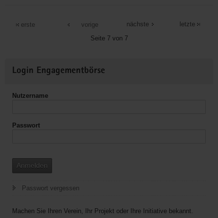
Ökumenisches
Projekt
nächste
letzte
erste
vorige
"BRÜCKEN
Seite 7 von 7
bauen"
Weitere
Login Engagementbörse
Informationen
Nutzername
Passwort
Anmelden
Passwort vergessen
Machen Sie Ihren Verein, Ihr Projekt oder Ihre Initiative bekannt.