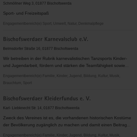
Sportverein
Schmöllner Weg 3, 01877 Bischofswerda
e.V.
Sport- und Freizeitspaß
Engagementbereich(e) Sport, Umwelt, Natur, Denkmalpflege
Bischofswerdaer
Bischofswerdaer Karnevalsclub e.V.
Fußballverein
08
Belmsdorfer Straße 16, 01877 Bischofswerda
eV
Wir betreiben in der Rubrik karnevalistischen Tanzsports Kinder-
und Jugendarbeit, fördern und stärken die Teamfähigkeit sowie...
Engagementbereich(e) Familie, Kinder, Jugend, Bildung, Kultur, Musik,
Brauchtum, Sport
Bischofswerdaer
Bischofswerdaer Kleiderfundus e. V.
Karnevalsclub
e.V.
Karl- Liebknecht Str. 14, 01877 Bischofswerda
Zweck des Vereines ist es, die vorhandenen historischen Kostüme
der Bevölkerung zugänglich zu machen und damit einen Beitrag...
Engagementbereich(e) Familie, Kinder, Jugend, Bildung, Kultur, Musik,