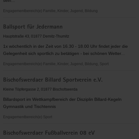
sein...
Engagementbereich(e) Familie, Kinder, Jugend, Bildung
Aktiv
Ballsport für Jedermann
für
Kids
Hauptstraße 43, 01877 Demitz-Thumitz
e.V.
1x wöchentlich in der Zeit von 16.30 - 18.00 Uhr findet jeder die
Gelegenheit sich sportlich zu betätigen - bei schönen Wetter...
Engagementbereich(e) Familie, Kinder, Jugend, Bildung, Sport
Ballsport
Bischofswerdaer Billard Sportverein e.V.
für
Jedermann
Kleine Töpfergasse 2, 01877 Bischofswerda
Billardsport im Wettkampfbereich der Disziplin Billard-Kegeln
Gymnastik und Tischtennis
Engagementbereich(e) Sport
Bischofswerdaer
Bischofswerdaer Fußballverein 08 eV
Billard