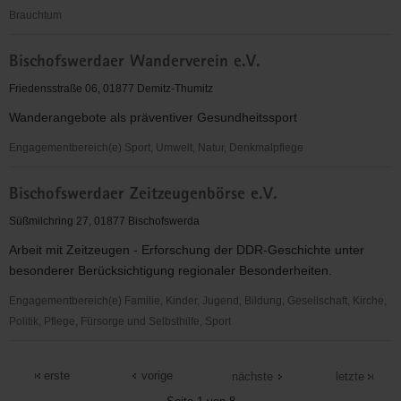
Brauchtum
Bischofswerdaer
Bischofswerdaer Wanderverein e.V.
Kleiderfundus
e.
Friedensstraße 06, 01877 Demitz-Thumitz
V.
Wanderangebote als präventiver Gesundheitssport
Engagementbereich(e) Sport, Umwelt, Natur, Denkmalpflege
Bischofswerdaer
Bischofswerdaer Zeitzeugenbörse e.V.
Wanderverein
e.V.
Süßmilchring 27, 01877 Bischofswerda
Arbeit mit Zeitzeugen - Erforschung der DDR-Geschichte unter
besonderer Berücksichtigung regionaler Besonderheiten.
Engagementbereich(e) Familie, Kinder, Jugend, Bildung, Gesellschaft, Kirche,
Politik, Pflege, Fürsorge und Selbsthilfe, Sport
Bischofswerdaer
Zeitzeugenbörse
erste
vorige
nächste
letzte
e.V.