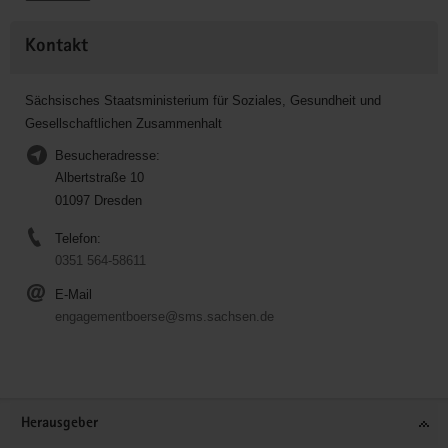
Kontakt
Sächsisches Staatsministerium für Soziales, Gesundheit und
Gesellschaftlichen Zusammenhalt
Besucheradresse:
Albertstraße 10
01097 Dresden
Telefon:
0351 564-58611
E-Mail
engagementboerse@sms.sachsen.de
Service
Herausgeber