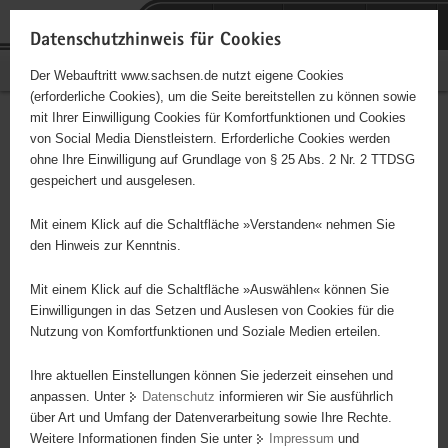
P
Portalübergreifende
o
H
Navigation
Datenschutzhinweis für Cookies
r
a
S
Bürgerschaftliches Engagement
Der Webauftritt www.sachsen.de nutzt eigene Cookies
t
u
e
(erforderliche Cookies), um die Seite bereitstellen zu können sowie
a
p
r
mit Ihrer Einwilligung Cookies für Komfortfunktionen und Cookies
l
t
v
Hauptinhalt
Engagementbörse
von Social Media Dienstleistern. Erforderliche Cookies werden
ü
i
i
ohne Ihre Einwilligung auf Grundlage von § 25 Abs. 2 Nr. 2 TTDSG
b
n
c
gespeichert und ausgelesen.
e
h
e
Ergebnisse auf Karte anzeigen
r
a
Mit einem Klick auf die Schaltfläche »Verstanden« nehmen Sie
g
l
den Hinweis zur Kenntnis.
r
t
Alles
Initiativen
Projekte
e
Mit einem Klick auf die Schaltfläche »Auswählen« können Sie
Nach Alphabet
Nach Postleitzahl
i
Einwilligungen in das Setzen und Auslesen von Cookies für die
Nutzung von Komfortfunktionen und Soziale Medien erteilen.
f
e
Ihre aktuellen Einstellungen können Sie jederzeit einsehen und
71 Suchergebnisse
n
anpassen. Unter
Datenschutz
informieren wir Sie ausführlich
d
über Art und Umfang der Datenverarbeitung sowie Ihre Rechte.
"MOSAIKA" e.V.
e
Weitere Informationen finden Sie unter
Impressum
und
N