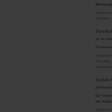
Chemnitz
Betreuung
e.
V.
Engagementbe
Brauchtum, 
Grünfläch
Gesells
Arbeitskre
Wanderwe
Str. der Na
Fördervere
Engagementbe
Brauchtum, 
Rettungswes
Gesellscha
Soziale 
der
Freunde
Zöllnerstra
der
Der Verein
TU
der Auslän
Chemnitz
Engagementbe