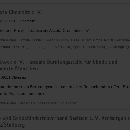
ota Chemnitz e. V.
erung
e 27, 09111 Chemnitz
n- und Freizeitsportverein Ascota Chemnitz e. V.
ereich(e) Familie, Kinder, Jugend, Bildung, Gesellschaft, Kirche, Politik, Mensche
Situationen, Pflege, Fürsorge und Selbsthilfe, Sport, Umwelt, Natur, Denkmalpfleg
tock e. V. - soziale Beratungsstelle für blinde und
nderte Menschen
, 09111 Chemnitz
te der sozialen Beratungsstelle stehen allen Ratsuchenden offen. Bli
erte Menschen und ihre...
bereich(e) Menschen in besonderen Situationen
- und Sehbehindertenverband Sachsen e. V. Kreisorganis
z/Stollberg