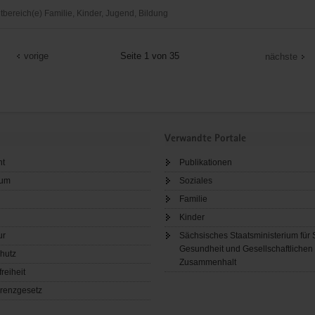
ereich(e) Familie, Kinder, Jugend, Bildung
s
vorige
Seite 1 von 35
nächste
Verwandte Portale
ht
Publikationen
sum
Soziales
Familie
Kinder
ur
Sächsisches Staatsministerium für 
Gesundheit und Gesellschaftlichen
hutz
Zusammenhalt
freiheit
renzgesetz