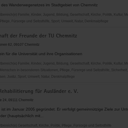
 des Wanderwegenetzes im Stadtgebiet von Chemnitz
reich(e) Familie, Kinder, Jugend, Bildung, Gesellschaft, Kirche, Politik, Kultur, M
Pflege, Fürsorge und Selbsthilfe, Sport, Umwelt, Natur, Denkmalpflege
enamt,
chaft der Freunde der TU Chemnitz
is
ge
tionen 62, 09107 Chemnitz
in für die Universität und ihre Organisationen
reich(e) Familie, Kinder, Jugend, Bildung, Gesellschaft, Kirche, Politik, Kultur, M
Menschen in besonderen Situationen, Pflege, Fürsorge und Selbsthilfe, Sicherheit,
en, Justiz, Sport, Umwelt, Natur, Denkmalpflege
ft
Rehabilitierung für Ausländer e. V.
ße 24, 09111 Chemnitz
 ist im Januar 2005 gegründet. Er verfolgt gemeinnützige Ziele zur Un
der (hauptsächlich mit...
reich(e) Gesellschaft, Kirche, Politik, Pflege, Fürsorge und Selbsthilfe