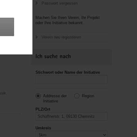
Passwort vergessen
Machen Sie Ihren Verein, Ihr Projekt
oder Ihre Initiative bekannt.
usik,
Verein neu registrieren
Ich suche nach
Stichwort oder Name der Initiative
usik,
Addresse der
Region
Initiative
PLZ/Ort
Umkreis