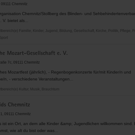
, 09111 Chemnitz
organisation Chemnitz/Stollberg des Blinden- und Sehbehindertenverb
V. bietet als...
telle
reich(e) Familie, Kinder, Jugend, Bildung, Gesellschaft, Kirche, Politik, Pflege, 
 Sport
erte
he Mozart-Gesellschaft e. V.
ertenverband
aße 7c, 09111 Chemnitz
hes Mozartfest (jährlich), - Regenbogenkonzerte für/mit Kinder/n und
e/n, - verschiedene Veranstaltungen...
isation
ereich(e) Kultur, Musik, Brauchtum
tollberg
e
ids Chemnitz
ft
z 1, 09111 Chemnitz
s ist ein Ort, an dem alle Kinder &amp; Jugendlichen willkommen sind. 
st, wie alt du bist oder was...