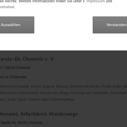
hre Rechte. Weitere Informationen finden Sie unter
Impressum
und
refreiheit
.
000 Stadt
ung
Auswählen
Verstanden
reich(e) Familie, Kinder, Jugend, Bildung, Gesellschaft, Kirche, Politik, Kultur, M
Menschen in besonderen Situationen, Pflege, Fürsorge und Selbsthilfe, Sicherheit,
en, Justiz, Sport, Umwelt, Natur, Denkmalpflege
arate-Do Chemnitz e. V.
17, 09010 Chemnitz
ein in Chemnitz
reich(e) Familie, Kinder, Jugend, Bildung, Gesellschaft, Kirche, Politik, Kultur, M
Menschen in besonderen Situationen, Pflege, Fürsorge und Selbsthilfe, Sicherheit,
en, Justiz, Sport, Umwelt, Natur, Denkmalpflege
chenamt, Arbeitskreis Wanderwege
 Straße 89, 09106 Chemnitz