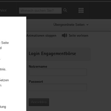
Suchbegriff
rvice
Suche starten
Übergeordnete Seiten
ast erhöhen
Animationen stoppen
Seite vorlesen
 Seite
nd
Weitere
Login Engagementbörse
Informationen
.
Nutzername
tnis.
Setzen
Passwort
leitzahl
n
Anmelden
itung