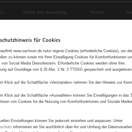
en
Politik und Verwaltung
Themen
Se
schutzhinweis für Cookies
Schriftgröße anpassen
Kontr
auftritt www.sachsen.de nutzt eigene Cookies (erforderliche Cookies), um die
tellen zu können sowie mit Ihrer Einwilligung Cookies für Komfortfunktionen u
t
agementbörse
 von Social Media Dienstleistern. Erforderliche Cookies werden ohne Ihre
igung auf Grundlage von § 25 Abs. 2 Nr. 2 TTDSG gespeichert und ausgelesen
isse auf Karte anzeigen
em Klick auf die Schaltfläche »Verstanden« nehmen Sie den Hinweis zur Kenn
em Klick auf die Schaltfläche »Auswählen« können Sie Einwilligungen in das 
Initiativen
Projekte
Nach Alphabet
Nach Post
lesen von Cookies für die Nutzung von Komfortfunktionen und Soziale Medie
tuellen Einstellungen können Sie jederzeit einsehen und anpassen. Unter
343 Suchergebnisse
nschutz
informieren wir Sie ausführlich über Art und Umfang der Datenverarbe