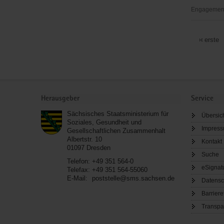
Engagementb
InspireKid
Chemnitz
erste
Service
Herausgeber
Service
Sächsisches Staatsministerium für
Übersic
Soziales, Gesundheit und
Impres
Gesellschaftlichen Zusammenhalt
Albertstr. 10
Kontakt
01097
Dresden
Suche
Telefon:
+49 351 564-0
eSignat
Telefax:
+49 351 564-55060
E-Mail:
poststelle@sms.sachsen.de
Datensc
Barriere
Transpa