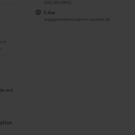
0351 564-58611
E-Mail
engagementboerse@sms.sachsen.de
n in
e
nde und
ation