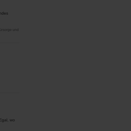
andes
Fürsorge und
Egal, wo