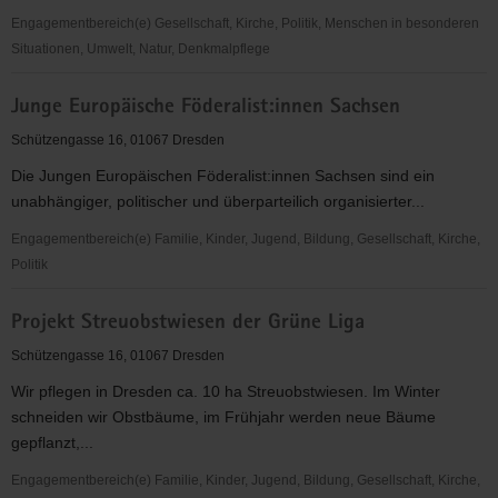
Engagementbereich(e) Gesellschaft, Kirche, Politik, Menschen in besonderen
Situationen, Umwelt, Natur, Denkmalpflege
Fahrgastverband
Junge Europäische Föderalist:innen Sachsen
PRO
BAHN
Schützengasse 16, 01067 Dresden
Landesverband
Die Jungen Europäischen Föderalist:innen Sachsen sind ein
Mitteldeutschland
unabhängiger, politischer und überparteilich organisierter...
e.V.
Engagementbereich(e) Familie, Kinder, Jugend, Bildung, Gesellschaft, Kirche,
Politik
Junge
Projekt Streuobstwiesen der Grüne Liga
Europäische
Föderalist:innen
Schützengasse 16, 01067 Dresden
Sachsen
Wir pflegen in Dresden ca. 10 ha Streuobstwiesen. Im Winter
schneiden wir Obstbäume, im Frühjahr werden neue Bäume
gepflanzt,...
Engagementbereich(e) Familie, Kinder, Jugend, Bildung, Gesellschaft, Kirche,