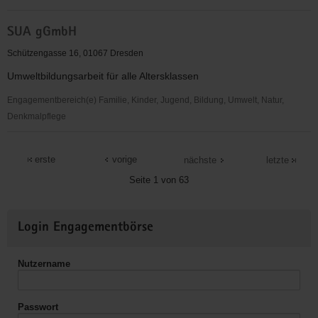
Lokale
SUA gGmbH
Agenda
21
Schützengasse 16, 01067 Dresden
für
Umweltbildungsarbeit für alle Altersklassen
Dresden
e.V.
Engagementbereich(e) Familie, Kinder, Jugend, Bildung, Umwelt, Natur,
Denkmalpflege
SUA
gGmbH
erste
vorige
nächste
letzte
Seite 1 von 63
Weitere
Login Engagementbörse
Informationen
Nutzername
Passwort