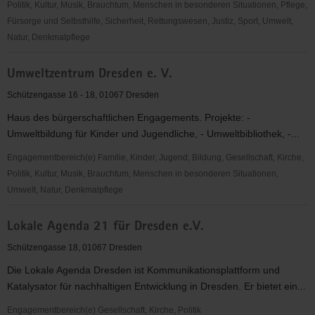
Politik, Kultur, Musik, Brauchtum, Menschen in besonderen Situationen, Pflege,
Fürsorge und Selbsthilfe, Sicherheit, Rettungswesen, Justiz, Sport, Umwelt,
Natur, Denkmalpflege
Projekt
Umweltzentrum Dresden e. V.
Streuobstwiesen
der
Schützengasse 16 - 18, 01067 Dresden
Grüne
Haus des bürgerschaftlichen Engagements. Projekte: -
Liga
Umweltbildung für Kinder und Jugendliche, - Umweltbibliothek, -...
Engagementbereich(e) Familie, Kinder, Jugend, Bildung, Gesellschaft, Kirche,
Politik, Kultur, Musik, Brauchtum, Menschen in besonderen Situationen,
Umwelt, Natur, Denkmalpflege
Umweltzentrum
Lokale Agenda 21 für Dresden e.V.
Dresden
e.
Schützengasse 18, 01067 Dresden
V.
Die Lokale Agenda Dresden ist Kommunikationsplattform und
Katalysator für nachhaltigen Entwicklung in Dresden. Er bietet ein...
Engagementbereich(e) Gesellschaft, Kirche, Politik