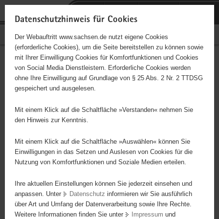
P
Portalübergreifende
o
H
Navigation
Datenschutzhinweis für Cookies
r
a
S
Bürgerschaftliches Engagement
Der Webauftritt www.sachsen.de nutzt eigene Cookies
t
u
e
(erforderliche Cookies), um die Seite bereitstellen zu können sowie
a
p
r
mit Ihrer Einwilligung Cookies für Komfortfunktionen und Cookies
l
t
v
Hauptinhalt
Engagementbörse
von Social Media Dienstleistern. Erforderliche Cookies werden
ü
i
i
ohne Ihre Einwilligung auf Grundlage von § 25 Abs. 2 Nr. 2 TTDSG
b
n
c
gespeichert und ausgelesen.
e
h
e
Ergebnisse auf Karte anzeigen
r
a
Mit einem Klick auf die Schaltfläche »Verstanden« nehmen Sie
g
l
den Hinweis zur Kenntnis.
r
t
Alles
Initiativen
Projekte
e
Mit einem Klick auf die Schaltfläche »Auswählen« können Sie
Nach Alphabet
Nach Postleitzahl
i
Einwilligungen in das Setzen und Auslesen von Cookies für die
Nutzung von Komfortfunktionen und Soziale Medien erteilen.
f
e
Ihre aktuellen Einstellungen können Sie jederzeit einsehen und
628 Suchergebnisse
n
anpassen. Unter
Datenschutz
informieren wir Sie ausführlich
d
über Art und Umfang der Datenverarbeitung sowie Ihre Rechte.
PoTS und andere Dysautonomien e.V.
e
Weitere Informationen finden Sie unter
Impressum
und
N