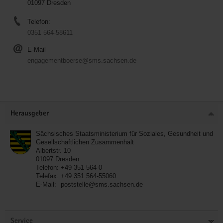
01097 Dresden
Telefon:
0351 564-58611
E-Mail
engagementboerse@sms.sachsen.de
Service
Herausgeber
Sächsisches Staatsministerium für Soziales, Gesundheit und
Gesellschaftlichen Zusammenhalt
Albertstr. 10
01097
Dresden
Telefon:
+49 351 564-0
Telefax:
+49 351 564-55060
E-Mail:
poststelle@sms.sachsen.de
Service