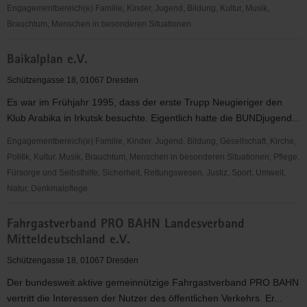
Engagementbereich(e) Familie, Kinder, Jugend, Bildung, Kultur, Musik,
Brauchtum, Menschen in besonderen Situationen
KulturLoge
Baikalplan e.V.
Dresden
e.
Schützengasse 18, 01067 Dresden
V.
Es war im Frühjahr 1995, dass der erste Trupp Neugieriger den
Klub Arabika in Irkutsk besuchte. Eigentlich hatte die BUNDjugend...
Engagementbereich(e) Familie, Kinder, Jugend, Bildung, Gesellschaft, Kirche,
Politik, Kultur, Musik, Brauchtum, Menschen in besonderen Situationen, Pflege,
Fürsorge und Selbsthilfe, Sicherheit, Rettungswesen, Justiz, Sport, Umwelt,
Natur, Denkmalpflege
Baikalplan
Fahrgastverband PRO BAHN Landesverband
e.V.
Mitteldeutschland e.V.
Schützengasse 18, 01067 Dresden
Der bundesweit aktive gemeinnützige Fahrgastverband PRO BAHN
vertritt die Interessen der Nutzer des öffentlichen Verkehrs. Er...