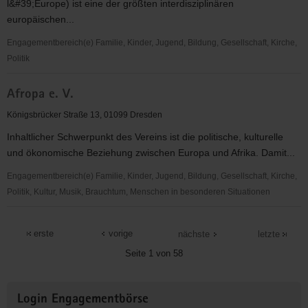
l&#39;Europe) ist eine der größten interdisziplinären
europäischen...
Engagementbereich(e) Familie, Kinder, Jugend, Bildung, Gesellschaft, Kirche,
Politik
AEGEE-
Afropa e. V.
Dresden
e.V.
Königsbrücker Straße 13, 01099 Dresden
Inhaltlicher Schwerpunkt des Vereins ist die politische, kulturelle
und ökonomische Beziehung zwischen Europa und Afrika. Damit...
Engagementbereich(e) Familie, Kinder, Jugend, Bildung, Gesellschaft, Kirche,
Politik, Kultur, Musik, Brauchtum, Menschen in besonderen Situationen
Afropa
e.
erste
vorige
nächste
letzte
V.
Seite 1 von 58
Weitere
Login Engagementbörse
Informationen