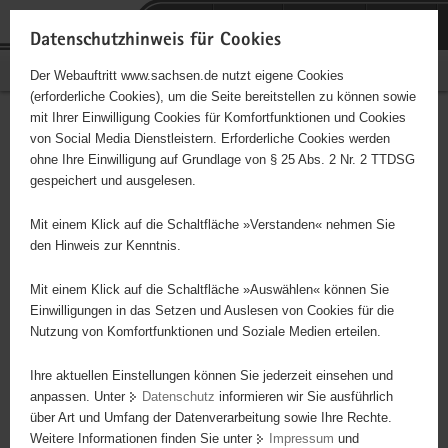
P
Portalübergreifende
o
H
Navigation
Datenschutzhinweis für Cookies
r
a
S
Bürgerschaftliches Engagement
Der Webauftritt www.sachsen.de nutzt eigene Cookies
t
u
e
(erforderliche Cookies), um die Seite bereitstellen zu können sowie
a
p
r
mit Ihrer Einwilligung Cookies für Komfortfunktionen und Cookies
l
t
v
Hauptinhalt
Engagementbörse
von Social Media Dienstleistern. Erforderliche Cookies werden
ü
i
i
ohne Ihre Einwilligung auf Grundlage von § 25 Abs. 2 Nr. 2 TTDSG
b
n
c
gespeichert und ausgelesen.
e
h
e
Ergebnisse auf Karte anzeigen
r
a
Mit einem Klick auf die Schaltfläche »Verstanden« nehmen Sie
g
l
den Hinweis zur Kenntnis.
r
t
Alles
Initiativen
Projekte
e
Mit einem Klick auf die Schaltfläche »Auswählen« können Sie
Nach Alphabet
Nach Postleitzahl
i
Einwilligungen in das Setzen und Auslesen von Cookies für die
Nutzung von Komfortfunktionen und Soziale Medien erteilen.
f
e
Ihre aktuellen Einstellungen können Sie jederzeit einsehen und
573 Suchergebnisse
n
anpassen. Unter
Datenschutz
informieren wir Sie ausführlich
d
über Art und Umfang der Datenverarbeitung sowie Ihre Rechte.
"coloRadio" Radio-Initiative Dresden e.V.
e
Weitere Informationen finden Sie unter
Impressum
und
N