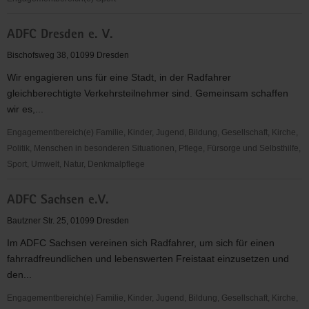
Abteilung
ADFC Dresden e. V.
Rennrodel,
Skeleton
Bischofsweg 38, 01099 Dresden
&
Wir engagieren uns für eine Stadt, in der Radfahrer
Bobsport
gleichberechtigte Verkehrsteilnehmer sind. Gemeinsam schaffen
des
wir es,...
Dresdner
SC
Engagementbereich(e) Familie, Kinder, Jugend, Bildung, Gesellschaft, Kirche,
1898
Politik, Menschen in besonderen Situationen, Pflege, Fürsorge und Selbsthilfe,
e.V.
Sport, Umwelt, Natur, Denkmalpflege
ADFC
ADFC Sachsen e.V.
Dresden
e.
Bautzner Str. 25, 01099 Dresden
V.
Im ADFC Sachsen vereinen sich Radfahrer, um sich für einen
fahrradfreundlichen und lebenswerten Freistaat einzusetzen und
den...
Engagementbereich(e) Familie, Kinder, Jugend, Bildung, Gesellschaft, Kirche,