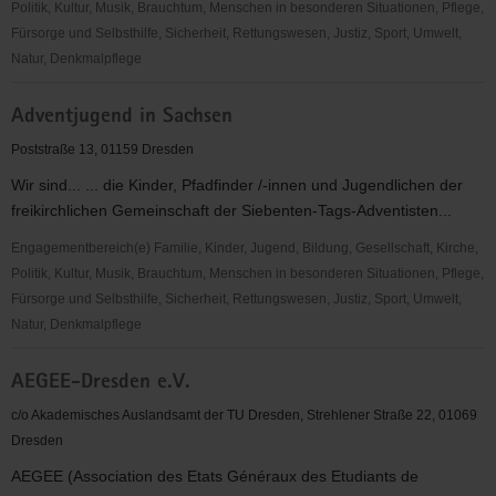
Politik, Kultur, Musik, Brauchtum, Menschen in besonderen Situationen, Pflege,
Fürsorge und Selbsthilfe, Sicherheit, Rettungswesen, Justiz, Sport, Umwelt,
Natur, Denkmalpflege
ADFC
Adventjugend in Sachsen
Sachsen
e.V.
Poststraße 13, 01159 Dresden
Wir sind... ... die Kinder, Pfadfinder /-innen und Jugendlichen der
freikirchlichen Gemeinschaft der Siebenten-Tags-Adventisten...
Engagementbereich(e) Familie, Kinder, Jugend, Bildung, Gesellschaft, Kirche,
Politik, Kultur, Musik, Brauchtum, Menschen in besonderen Situationen, Pflege,
Fürsorge und Selbsthilfe, Sicherheit, Rettungswesen, Justiz, Sport, Umwelt,
Natur, Denkmalpflege
Adventjugend
AEGEE-Dresden e.V.
in
Sachsen
c/o Akademisches Auslandsamt der TU Dresden, Strehlener Straße 22, 01069
Dresden
AEGEE (Association des Etats Généraux des Etudiants de