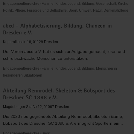
Engagementbereich(e) Familie, Kinder, Jugend, Bildung, Gesellschaft, Kirche,
Politik, Pflege, Fürsorge und Selbsthilfe, Sport, Umwelt, Natur, Denkmalpflege
1.
abcd - Alphabetisierung, Bildung, Chancen in
FFC
Dresden e.V.
Fortuna
Dresden
Kopernikusstr. 18, 01129 Dresden
Rähnitz
Der Verein abcd e.V. hat es sich zur Aufgabe gemacht, lese- und
e.
schreibschwache Menschen zu unterstützen.
V.
Engagementbereich(e) Familie, Kinder, Jugend, Bildung, Menschen in
besonderen Situationen
abcd
Abteilung Rennrodel, Skeleton & Bobsport des
-
Dresdner SC 1898 e.V.
Alphabetisierung,
Bildung,
Magdeburger Straße 12, 01067 Dresden
Chancen
Die 2023 neu gegründete Abteilung Rennrodel, Skeleton &amp;
in
Bobsport des Dresdner SC 1898 e.V. ermöglicht Sportlern ein...
Dresden
e.V.
Engagementbereich(e) Sport