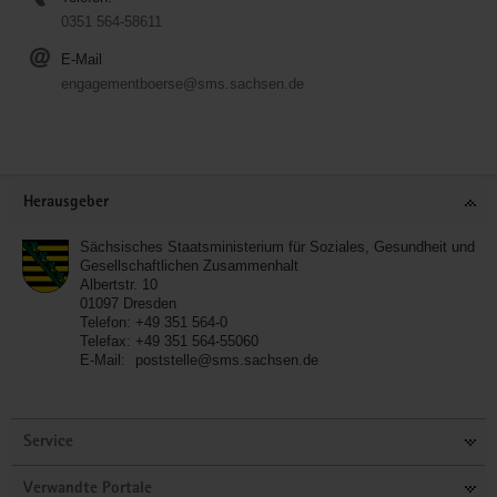
0351 564-58611
E-Mail
engagementboerse@sms.sachsen.de
Service
Herausgeber
Sächsisches Staatsministerium für Soziales, Gesundheit und
Gesellschaftlichen Zusammenhalt
Albertstr. 10
01097
Dresden
Telefon:
+49 351 564-0
Telefax:
+49 351 564-55060
E-Mail:
poststelle@sms.sachsen.de
Service
Verwandte Portale