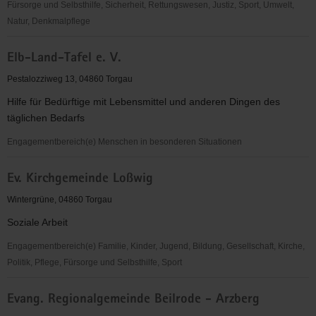
Fürsorge und Selbsthilfe, Sicherheit, Rettungswesen, Justiz, Sport, Umwelt,
Natur, Denkmalpflege
EC-
Elb-Land-Tafel e. V.
Verband
für
Pestalozziweg 13, 04860 Torgau
Kinder-
Hilfe für Bedürftige mit Lebensmittel und anderen Dingen des
und
täglichen Bedarfs
Jugendarbeit
Sachsen-
Engagementbereich(e) Menschen in besonderen Situationen
Anhalt
Elb-
e.V.
Ev. Kirchgemeinde Loßwig
Land-
OV
Tafel
Wintergrüne, 04860 Torgau
Torgau
e.
Soziale Arbeit
V.
Engagementbereich(e) Familie, Kinder, Jugend, Bildung, Gesellschaft, Kirche,
Politik, Pflege, Fürsorge und Selbsthilfe, Sport
Ev.
Evang. Regionalgemeinde Beilrode - Arzberg
Kirchgemeinde