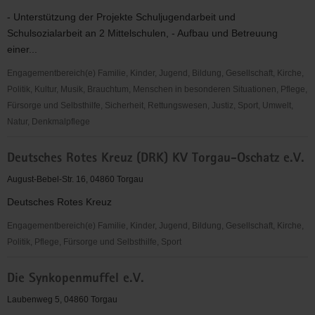
- Unterstützung der Projekte Schuljugendarbeit und
Schulsozialarbeit an 2 Mittelschulen, - Aufbau und Betreuung
einer...
Engagementbereich(e) Familie, Kinder, Jugend, Bildung, Gesellschaft, Kirche,
Politik, Kultur, Musik, Brauchtum, Menschen in besonderen Situationen, Pflege,
Fürsorge und Selbsthilfe, Sicherheit, Rettungswesen, Justiz, Sport, Umwelt,
Natur, Denkmalpflege
Deutscher
Deutsches Rotes Kreuz (DRK) KV Torgau-Oschatz e.V.
Kinderschutzbund
OV
August-Bebel-Str. 16, 04860 Torgau
Torgau
Deutsches Rotes Kreuz
e.
V.
Engagementbereich(e) Familie, Kinder, Jugend, Bildung, Gesellschaft, Kirche,
Politik, Pflege, Fürsorge und Selbsthilfe, Sport
Deutsches
Die Synkopenmuffel e.V.
Rotes
Kreuz
Laubenweg 5, 04860 Torgau
(DRK)