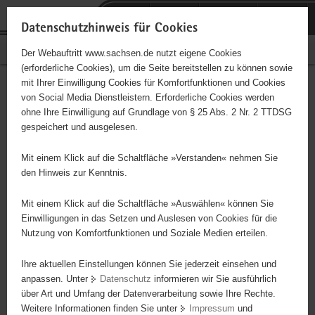
P
Portalübergreifende
o
H
Navigation
Datenschutzhinweis für Cookies
r
a
S
Bürgerschaftliches Engagement
Der Webauftritt www.sachsen.de nutzt eigene Cookies
t
u
e
(erforderliche Cookies), um die Seite bereitstellen zu können sowie
a
p
r
mit Ihrer Einwilligung Cookies für Komfortfunktionen und Cookies
l
t
v
Hauptinhalt
Engagementbörse
von Social Media Dienstleistern. Erforderliche Cookies werden
ü
i
i
ohne Ihre Einwilligung auf Grundlage von § 25 Abs. 2 Nr. 2 TTDSG
b
n
c
gespeichert und ausgelesen.
e
h
e
Ergebnisse auf Karte anzeigen
r
a
Mit einem Klick auf die Schaltfläche »Verstanden« nehmen Sie
g
l
den Hinweis zur Kenntnis.
r
t
Alles
Initiativen
Projekte
e
Mit einem Klick auf die Schaltfläche »Auswählen« können Sie
Nach Alphabet
Nach Postleitzahl
i
Einwilligungen in das Setzen und Auslesen von Cookies für die
Nutzung von Komfortfunktionen und Soziale Medien erteilen.
f
e
Ihre aktuellen Einstellungen können Sie jederzeit einsehen und
63 Suchergebnisse
n
anpassen. Unter
Datenschutz
informieren wir Sie ausführlich
d
über Art und Umfang der Datenverarbeitung sowie Ihre Rechte.
"Entschieden für Christus" (EC) Jugendverein Torgau
e
Weitere Informationen finden Sie unter
Impressum
und
N