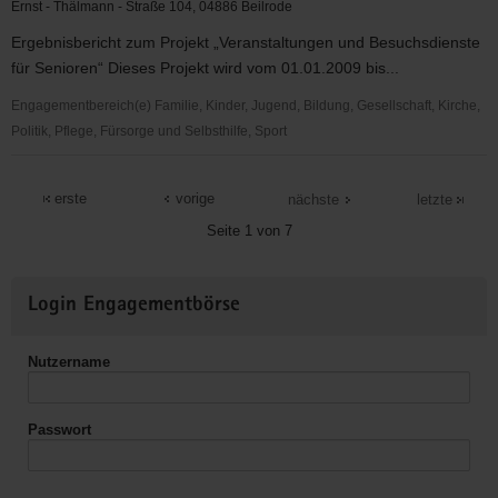
Loßwig
Ernst - Thälmann - Straße 104, 04886 Beilrode
Ergebnisbericht zum Projekt „Veranstaltungen und Besuchsdienste
für Senioren“ Dieses Projekt wird vom 01.01.2009 bis...
Engagementbereich(e) Familie, Kinder, Jugend, Bildung, Gesellschaft, Kirche,
Politik, Pflege, Fürsorge und Selbsthilfe, Sport
Evang.
Regionalgemeinde
erste
vorige
nächste
letzte
Beilrode
Seite 1 von 7
-
Arzberg
Weitere
Login Engagementbörse
Informationen
Nutzername
Passwort