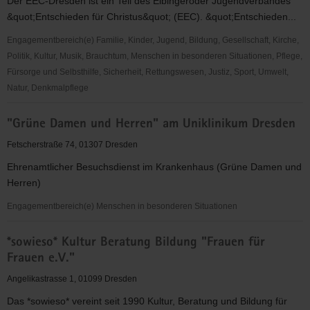
Der EEC-Dresden ist ein Teil des Elbingeröder Jugendverbandes
&quot;Entschieden für Christus&quot; (EEC). &quot;Entschieden...
Engagementbereich(e) Familie, Kinder, Jugend, Bildung, Gesellschaft, Kirche,
Politik, Kultur, Musik, Brauchtum, Menschen in besonderen Situationen, Pflege,
Fürsorge und Selbsthilfe, Sicherheit, Rettungswesen, Justiz, Sport, Umwelt,
Natur, Denkmalpflege
"Entschieden
"Grüne Damen und Herren" am Uniklinikum Dresden
für
Christus"
Fetscherstraße 74, 01307 Dresden
(EC)
Ehrenamtlicher Besuchsdienst im Krankenhaus (Grüne Damen und
-
Herren)
Elbingeröder
Jugendverband
Engagementbereich(e) Menschen in besonderen Situationen
(EEC)
"Grüne
Gruppe
*sowieso* Kultur Beratung Bildung "Frauen für
Damen
Dresden
Frauen e.V."
und
Herren"
Angelikastrasse 1, 01099 Dresden
am
Das *sowieso* vereint seit 1990 Kultur, Beratung und Bildung für
Uniklinikum