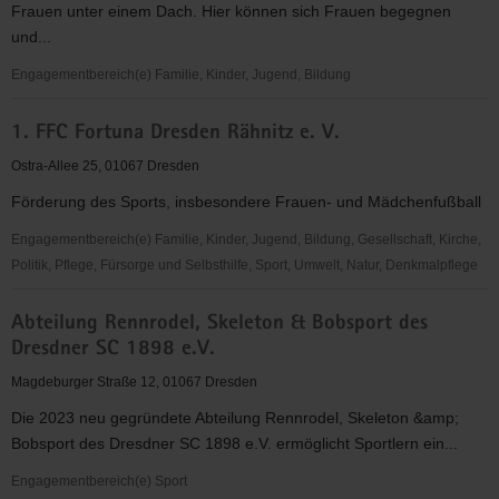
Frauen unter einem Dach. Hier können sich Frauen begegnen
Dresden
und...
Engagementbereich(e) Familie, Kinder, Jugend, Bildung
*sowieso*
1. FFC Fortuna Dresden Rähnitz e. V.
Kultur
Beratung
Ostra-Allee 25, 01067 Dresden
Bildung
Förderung des Sports, insbesondere Frauen- und Mädchenfußball
"Frauen
für
Engagementbereich(e) Familie, Kinder, Jugend, Bildung, Gesellschaft, Kirche,
Frauen
Politik, Pflege, Fürsorge und Selbsthilfe, Sport, Umwelt, Natur, Denkmalpflege
e.V."
1.
Abteilung Rennrodel, Skeleton & Bobsport des
FFC
Dresdner SC 1898 e.V.
Fortuna
Dresden
Magdeburger Straße 12, 01067 Dresden
Rähnitz
Die 2023 neu gegründete Abteilung Rennrodel, Skeleton &amp;
e.
Bobsport des Dresdner SC 1898 e.V. ermöglicht Sportlern ein...
V.
Engagementbereich(e) Sport