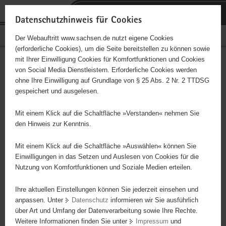
P
Portalübergreifende
o
H
Navigation
Datenschutzhinweis für Cookies
r
a
S
Bürgerschaftliches Engagement
Der Webauftritt www.sachsen.de nutzt eigene Cookies
t
u
e
(erforderliche Cookies), um die Seite bereitstellen zu können sowie
a
p
r
mit Ihrer Einwilligung Cookies für Komfortfunktionen und Cookies
l
t
v
Hauptinhalt
Engagementbörse
von Social Media Dienstleistern. Erforderliche Cookies werden
ü
i
i
ohne Ihre Einwilligung auf Grundlage von § 25 Abs. 2 Nr. 2 TTDSG
b
n
c
gespeichert und ausgelesen.
e
h
e
Ergebnisse auf Karte anzeigen
r
a
Mit einem Klick auf die Schaltfläche »Verstanden« nehmen Sie
g
l
den Hinweis zur Kenntnis.
r
t
Alles
Initiativen
Projekte
e
Mit einem Klick auf die Schaltfläche »Auswählen« können Sie
Nach Alphabet
Nach Postleitzahl
i
Einwilligungen in das Setzen und Auslesen von Cookies für die
Nutzung von Komfortfunktionen und Soziale Medien erteilen.
f
e
Ihre aktuellen Einstellungen können Sie jederzeit einsehen und
615 Suchergebnisse
n
anpassen. Unter
Datenschutz
informieren wir Sie ausführlich
d
über Art und Umfang der Datenverarbeitung sowie Ihre Rechte.
"coloRadio" Radio-Initiative Dresden e.V.
e
Weitere Informationen finden Sie unter
Impressum
und
N