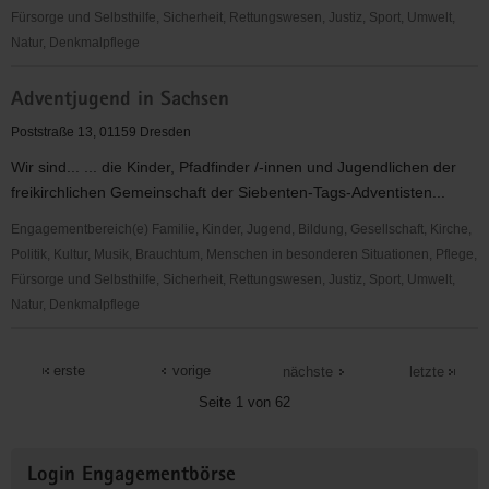
Fürsorge und Selbsthilfe, Sicherheit, Rettungswesen, Justiz, Sport, Umwelt,
Natur, Denkmalpflege
ADFC
Adventjugend in Sachsen
Sachsen
e.V.
Poststraße 13, 01159 Dresden
Wir sind... ... die Kinder, Pfadfinder /-innen und Jugendlichen der
freikirchlichen Gemeinschaft der Siebenten-Tags-Adventisten...
Engagementbereich(e) Familie, Kinder, Jugend, Bildung, Gesellschaft, Kirche,
Politik, Kultur, Musik, Brauchtum, Menschen in besonderen Situationen, Pflege,
Fürsorge und Selbsthilfe, Sicherheit, Rettungswesen, Justiz, Sport, Umwelt,
Natur, Denkmalpflege
Adventjugend
in
erste
vorige
nächste
letzte
Sachsen
Seite 1 von 62
Weitere
Login Engagementbörse
Informationen