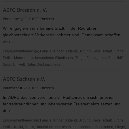
Abteilung
ADFC Dresden e. V.
Rennrodel,
Skeleton
Bischofsweg 38, 01099 Dresden
&
Wir engagieren uns für eine Stadt, in der Radfahrer
Bobsport
gleichberechtigte Verkehrsteilnehmer sind. Gemeinsam schaffen
des
wir es,...
Dresdner
SC
Engagementbereich(e) Familie, Kinder, Jugend, Bildung, Gesellschaft, Kirche,
1898
Politik, Menschen in besonderen Situationen, Pflege, Fürsorge und Selbsthilfe,
e.V.
Sport, Umwelt, Natur, Denkmalpflege
ADFC
ADFC Sachsen e.V.
Dresden
e.
Bautzner Str. 25, 01099 Dresden
V.
Im ADFC Sachsen vereinen sich Radfahrer, um sich für einen
fahrradfreundlichen und lebenswerten Freistaat einzusetzen und
den...
Engagementbereich(e) Familie, Kinder, Jugend, Bildung, Gesellschaft, Kirche,
Politik, Kultur, Musik, Brauchtum, Menschen in besonderen Situationen, Pflege,