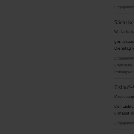
Engagement
SV
Sächsisc
Dresden
Mitte
Weißeritzst
1950
genialsozi
e.V.
Dienstag 
-
Abt.
Engagementbe
Tennis
Brauchtum, 
Rettungswes
Sächsisch
Eislauf-
Jugendstif
-
Magdeburge
Projekt
Der Eislau
"genialsozi
umfasst di
Engagement
Eislauf-