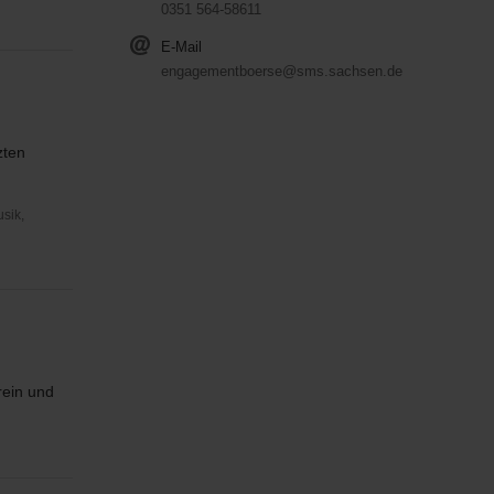
0351 564-58611
E-Mail
engagementboerse@sms.sachsen.de
zten
usik,
rein und