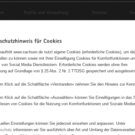
en
Politik und Verwaltung
Themen
Se
schutzhinweis für Cookies
Schriftgröße anpassen
Kontr
auftritt www.sachsen.de nutzt eigene Cookies (erforderliche Cookies), um die
tellen zu können sowie mit Ihrer Einwilligung Cookies für Komfortfunktionen u
t
agementbörse
 von Social Media Dienstleistern. Erforderliche Cookies werden ohne Ihre
igung auf Grundlage von § 25 Abs. 2 Nr. 2 TTDSG gespeichert und ausgelesen
isse auf Karte anzeigen
em Klick auf die Schaltfläche »Verstanden« nehmen Sie den Hinweis zur Kenn
em Klick auf die Schaltfläche »Auswählen« können Sie Einwilligungen in das 
Initiativen
Projekte
Nach Alphabet
Nach Post
lesen von Cookies für die Nutzung von Komfortfunktionen und Soziale Medie
tuellen Einstellungen können Sie jederzeit einsehen und anpassen. Unter
615 Suchergebnisse
nschutz
informieren wir Sie ausführlich über Art und Umfang der Datenverarbe