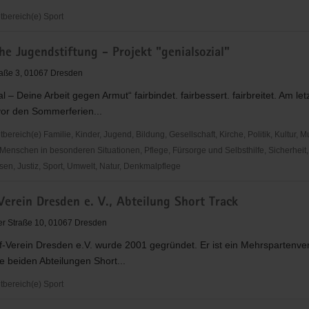
bereich(e) Sport
he Jugendstiftung - Projekt "genialsozial"
raße 3, 01067 Dresden
al – Deine Arbeit gegen Armut“ fairbindet. fairbessert. fairbreitet. Am let
vor den Sommerferien...
reich(e) Familie, Kinder, Jugend, Bildung, Gesellschaft, Kirche, Politik, Kultur, M
Menschen in besonderen Situationen, Pflege, Fürsorge und Selbsthilfe, Sicherheit,
en, Justiz, Sport, Umwelt, Natur, Denkmalpflege
e
Verein Dresden e. V., Abteilung Short Track
tung
r Straße 10, 01067 Dresden
f-Verein Dresden e.V. wurde 2001 gegründet. Er ist ein Mehrspartenve
al"
e beiden Abteilungen Short...
bereich(e) Sport