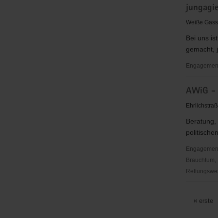
jungagie
Verein
Dresden
Weiße Gass
e.
Bei uns i
V.,
gemacht, 
Abteilung
Short
Engagementb
Track
jungagiert
AWiG - 
e.V.
Ehrlichstra
Beratung, 
politische
Engagementbe
Brauchtum, 
Rettungswes
AWiG
-
erste
Verein