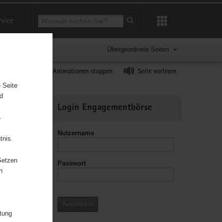
Suchbegriff
rvice
Suche starten
Übergeordnete Seiten
ast erhöhen
Animationen stoppen
Seite vorlesen
 Seite
nd
Weitere
Login Engagementbörse
Informationen
.
Nutzername
tnis.
Setzen
Passwort
leitzahl
n
Anmelden
itung