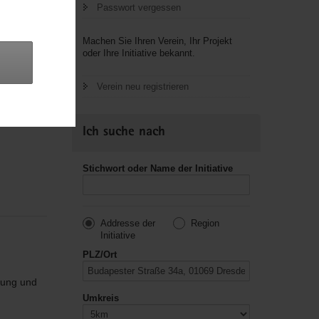
Passwort vergessen
Machen Sie Ihren Verein, Ihr Projekt
oder Ihre Initiative bekannt.
 eine
Verein neu registrieren
Ich suche nach
Stichwort oder Name der Initiative
Addresse der
Region
Initiative
PLZ/Ort
rung und
Umkreis