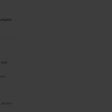
 Aufgabe
n und
usik,
letzte