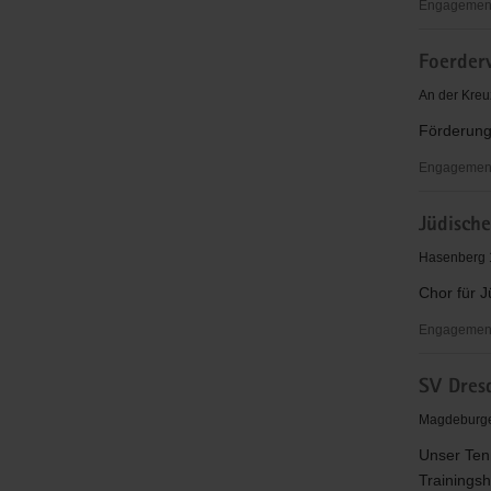
Engagement
Landesve
Foerderv
Sächsisch
Tafeln
An der Kreu
e.
Förderung
V.
Engagementb
Foerderve
Jüdisch
Dresdner
Kreuzchor
Hasenberg 
e.
Chor für 
V.
Engagementb
Jüdische
SV Dres
Gemeinde
zu
Magdeburger
Dresden
Unser Tenn
Trainingsh