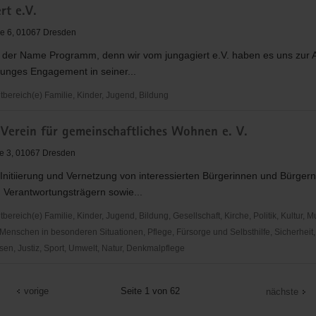
rt e.V.
e 6, 01067 Dresden
st der Name Programm, denn wir vom jungagiert e.V. haben es uns zur
junges Engagement in seiner...
ereich(e) Familie, Kinder, Jugend, Bildung
Verein für gemeinschaftliches Wohnen e. V.
ße 3, 01067 Dresden
Initiierung und Vernetzung von interessierten Bürgerinnen und Bürger
n Verantwortungsträgern sowie...
reich(e) Familie, Kinder, Jugend, Bildung, Gesellschaft, Kirche, Politik, Kultur, M
Menschen in besonderen Situationen, Pflege, Fürsorge und Selbsthilfe, Sicherheit,
en, Justiz, Sport, Umwelt, Natur, Denkmalpflege
vorige
Seite 1 von 62
nächste