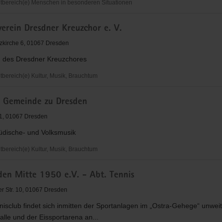
bereich(e) Menschen in besonderen Situationen
rband
erein Dresdner Kreuzchor e. V.
er
zkirche 6, 01067 Dresden
 des Dresdner Kreuzchores
ereich(e) Kultur, Musik, Brauchtum
rein
e Gemeinde zu Dresden
1, 01067 Dresden
Jüdische- und Volksmusik
ereich(e) Kultur, Musik, Brauchtum
den Mitte 1950 e.V. - Abt. Tennis
 Str. 10, 01067 Dresden
isclub findet sich inmitten der Sportanlagen im „Ostra-Gehege“ unwei
alle und der Eissportarena an...