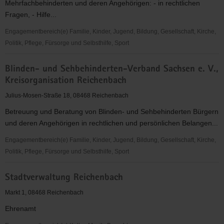
Mehrfachbehinderten und deren Angehörigen: - in rechtlichen
Fragen, - Hilfe...
Engagementbereich(e) Familie, Kinder, Jugend, Bildung, Gesellschaft, Kirche,
Politik, Pflege, Fürsorge und Selbsthilfe, Sport
Blinden-
Blinden- und Sehbehinderten-Verband Sachsen e. V.,
und
Kreisorganisation Reichenbach
Sehbehindertenverein
Vogland
Julius-Mosen-Straße 18, 08468 Reichenbach
e.
Betreuung und Beratung von Blinden- und Sehbehinderten Bürgern
V.
und deren Angehörigen in rechtlichen und persönlichen Belangen...
Engagementbereich(e) Familie, Kinder, Jugend, Bildung, Gesellschaft, Kirche,
Politik, Pflege, Fürsorge und Selbsthilfe, Sport
Blinden-
Stadtverwaltung Reichenbach
und
Sehbehinderten-
Markt 1, 08468 Reichenbach
Verband
Ehrenamt
Sachsen