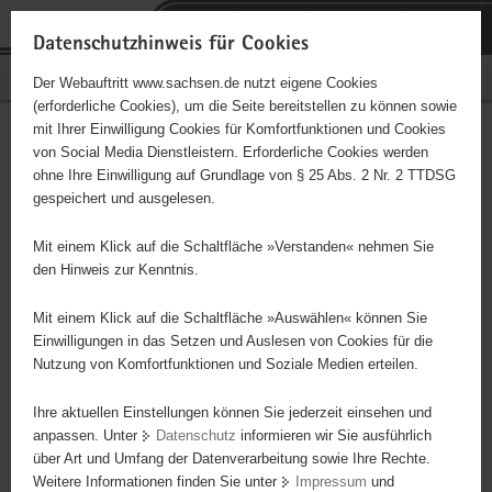
P
Portalübergreifende
o
H
Navigation
Datenschutzhinweis für Cookies
r
a
S
Bürgerschaftliches Engagement
Der Webauftritt www.sachsen.de nutzt eigene Cookies
t
u
e
(erforderliche Cookies), um die Seite bereitstellen zu können sowie
a
p
r
mit Ihrer Einwilligung Cookies für Komfortfunktionen und Cookies
l
t
v
Hauptinhalt
Engagementbörse
von Social Media Dienstleistern. Erforderliche Cookies werden
ü
i
i
ohne Ihre Einwilligung auf Grundlage von § 25 Abs. 2 Nr. 2 TTDSG
b
n
c
gespeichert und ausgelesen.
e
h
e
Ergebnisse auf Karte anzeigen
r
a
Mit einem Klick auf die Schaltfläche »Verstanden« nehmen Sie
g
l
den Hinweis zur Kenntnis.
r
t
Alles
Initiativen
Projekte
e
Mit einem Klick auf die Schaltfläche »Auswählen« können Sie
Nach Alphabet
Nach Postleitzahl
i
Einwilligungen in das Setzen und Auslesen von Cookies für die
Nutzung von Komfortfunktionen und Soziale Medien erteilen.
f
e
Ihre aktuellen Einstellungen können Sie jederzeit einsehen und
88 Suchergebnisse
n
anpassen. Unter
Datenschutz
informieren wir Sie ausführlich
d
über Art und Umfang der Datenverarbeitung sowie Ihre Rechte.
DRK OV Wasserwacht Reichenbach
e
Weitere Informationen finden Sie unter
Impressum
und
N