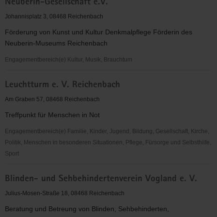
Neuberin-Gesellschaft e.V.
der
Reichenbacher
Johannisplatz 3, 08468 Reichenbach
Textilindustrie
Förderung von Kunst und Kultur Denkmalpflege Förderin des
e.
Neuberin-Museums Reichenbach
V.
Engagementbereich(e) Kultur, Musik, Brauchtum
Neuberin-
Leuchtturm e. V. Reichenbach
Gesellschaft
e.V.
Am Graben 57, 08468 Reichenbach
Treffpunkt für Menschen in Not
Engagementbereich(e) Familie, Kinder, Jugend, Bildung, Gesellschaft, Kirche,
Politik, Menschen in besonderen Situationen, Pflege, Fürsorge und Selbsthilfe,
Sport
Leuchtturm
Blinden- und Sehbehindertenverein Vogland e. V.
e.
V.
Julius-Mosen-Straße 18, 08468 Reichenbach
Reichenbach
Beratung und Betreung von Blinden, Sehbehinderten,