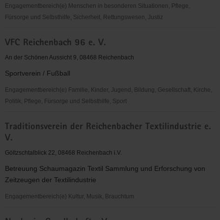
Engagementbereich(e) Menschen in besonderen Situationen, Pflege,
Fürsorge und Selbsthilfe, Sicherheit, Rettungswesen, Justiz
Deutsches
VFC Reichenbach 96 e. V.
Rotes
Kreuz
An der Schönen Aussicht 9, 08468 Reichenbach
(DRK)
Sportverein / Fußball
Kreisverband
Vogtland/Reichenbach
Engagementbereich(e) Familie, Kinder, Jugend, Bildung, Gesellschaft, Kirche,
e.
Politik, Pflege, Fürsorge und Selbsthilfe, Sport
V.
VFC
Traditionsverein der Reichenbacher Textilindustrie e.
Reichenbach
V.
96
e.
Göltzschtalblick 22, 08468 Reichenbach i.V.
V.
Betreuung Schaumagazin Textil Sammlung und Erforschung von
Zeitzeugen der Textilindustrie
Engagementbereich(e) Kultur, Musik, Brauchtum
Traditionsverein