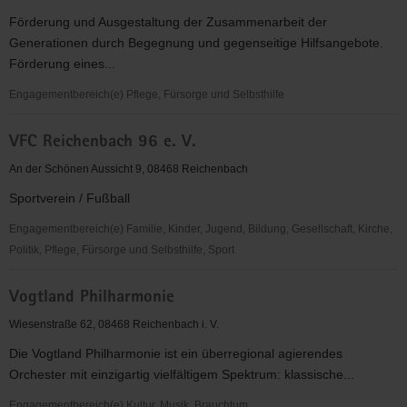
Väter
Förderung und Ausgestaltung der Zusammenarbeit der
Landesverband
Generationen durch Begegnung und gegenseitige Hilfsangebote.
Sachsen
Förderung eines...
e.
V.
Engagementbereich(e) Pflege, Fürsorge und Selbsthilfe
(VAMV)
Verein
VFC Reichenbach 96 e. V.
für
Selbstbestimmung
An der Schönen Aussicht 9, 08468 Reichenbach
und
Sportverein / Fußball
gegen
Vereinsamung
Engagementbereich(e) Familie, Kinder, Jugend, Bildung, Gesellschaft, Kirche,
im
Politik, Pflege, Fürsorge und Selbsthilfe, Sport
Alter
VFC
SGVA
Vogtland Philharmonie
Reichenbach
e.V.
96
Wiesenstraße 62, 08468 Reichenbach i. V.
e.
Die Vogtland Philharmonie ist ein überregional agierendes
V.
Orchester mit einzigartig vielfältigem Spektrum: klassische...
Engagementbereich(e) Kultur, Musik, Brauchtum