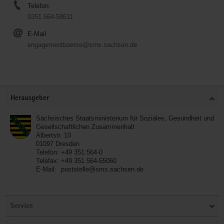
Telefon:
0351 564-58611
E-Mail
engagementboerse@sms.sachsen.de
Service
Herausgeber
Sächsisches Staatsministerium für Soziales, Gesundheit und
Gesellschaftlichen Zusammenhalt
Albertstr. 10
01097
Dresden
Telefon:
+49 351 564-0
Telefax:
+49 351 564-55060
E-Mail:
poststelle@sms.sachsen.de
Service