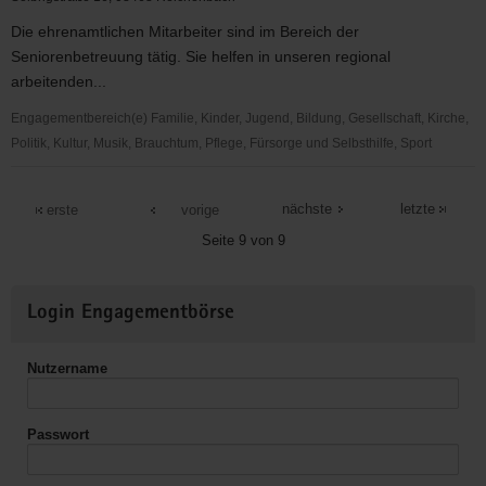
e.V.
Die ehrenamtlichen Mitarbeiter sind im Bereich der
Seniorenbetreuung tätig. Sie helfen in unseren regional
arbeitenden...
Engagementbereich(e) Familie, Kinder, Jugend, Bildung, Gesellschaft, Kirche,
Politik, Kultur, Musik, Brauchtum, Pflege, Fürsorge und Selbsthilfe, Sport
Volkssolidarität
Reichenbach
nächste
letzte
erste
vorige
e.
Seite 9 von 9
V.
Weitere
Login Engagementbörse
Informationen
Nutzername
Passwort