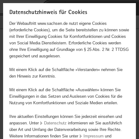
P
Portalübergreifende
o
H
Navigation
Datenschutzhinweis für Cookies
r
a
S
Bürgerschaftliches Engagement
Der Webauftritt www.sachsen.de nutzt eigene Cookies
t
u
e
(erforderliche Cookies), um die Seite bereitstellen zu können sowie
a
p
r
mit Ihrer Einwilligung Cookies für Komfortfunktionen und Cookies
l
t
v
Hauptinhalt
Engagementbörse
von Social Media Dienstleistern. Erforderliche Cookies werden
ü
i
i
ohne Ihre Einwilligung auf Grundlage von § 25 Abs. 2 Nr. 2 TTDSG
b
n
c
gespeichert und ausgelesen.
e
h
e
Ergebnisse auf Karte anzeigen
r
a
Mit einem Klick auf die Schaltfläche »Verstanden« nehmen Sie
g
l
den Hinweis zur Kenntnis.
r
t
Alles
Initiativen
Projekte
e
Mit einem Klick auf die Schaltfläche »Auswählen« können Sie
Nach Alphabet
Nach Postleitzahl
i
Einwilligungen in das Setzen und Auslesen von Cookies für die
Nutzung von Komfortfunktionen und Soziale Medien erteilen.
f
e
Ihre aktuellen Einstellungen können Sie jederzeit einsehen und
88 Suchergebnisse
n
anpassen. Unter
Datenschutz
informieren wir Sie ausführlich
d
über Art und Umfang der Datenverarbeitung sowie Ihre Rechte.
VAMV VOGTLAND
e
Weitere Informationen finden Sie unter
Impressum
und
N