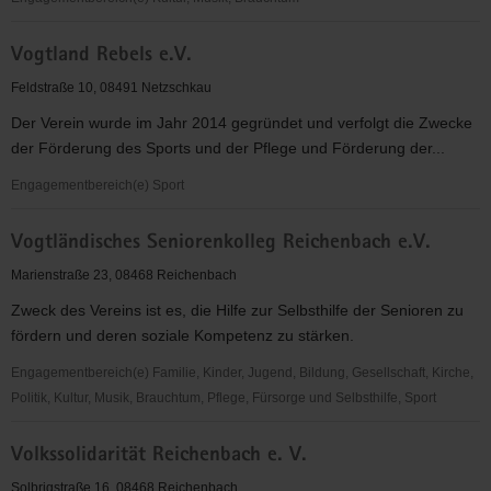
Vogtland
Vogtland Rebels e.V.
Philharmonie
Feldstraße 10, 08491 Netzschkau
Der Verein wurde im Jahr 2014 gegründet und verfolgt die Zwecke
der Förderung des Sports und der Pflege und Förderung der...
Engagementbereich(e) Sport
Vogtland
Vogtländisches Seniorenkolleg Reichenbach e.V.
Rebels
e.V.
Marienstraße 23, 08468 Reichenbach
Zweck des Vereins ist es, die Hilfe zur Selbsthilfe der Senioren zu
fördern und deren soziale Kompetenz zu stärken.
Engagementbereich(e) Familie, Kinder, Jugend, Bildung, Gesellschaft, Kirche,
Politik, Kultur, Musik, Brauchtum, Pflege, Fürsorge und Selbsthilfe, Sport
Vogtländisches
Volkssolidarität Reichenbach e. V.
Seniorenkolleg
Reichenbach
Solbrigstraße 16, 08468 Reichenbach