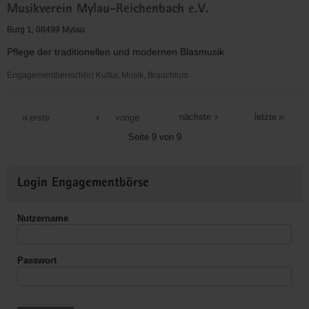
Musikverein Mylau-Reichenbach e.V.
Reichenbach/Mylau
e.V.
Burg 1, 08499 Mylau
Pflege der traditionellen und modernen Blasmusik
Engagementbereich(e) Kultur, Musik, Brauchtum
Musikverein
Mylau-
nächste
letzte
erste
vorige
Reichenbach
Seite 9 von 9
e.V.
Weitere
Login Engagementbörse
Informationen
Nutzername
Passwort