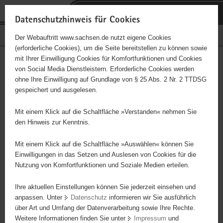
P
Portalübergreifende
o
H
Navigation
Datenschutzhinweis für Cookies
r
a
S
Bürgerschaftliches Engagement
Der Webauftritt www.sachsen.de nutzt eigene Cookies
t
u
e
(erforderliche Cookies), um die Seite bereitstellen zu können sowie
a
p
r
mit Ihrer Einwilligung Cookies für Komfortfunktionen und Cookies
l
t
v
Hauptinhalt
Engagementbörse
von Social Media Dienstleistern. Erforderliche Cookies werden
ü
i
i
ohne Ihre Einwilligung auf Grundlage von § 25 Abs. 2 Nr. 2 TTDSG
b
n
c
gespeichert und ausgelesen.
e
h
e
Ergebnisse auf Karte anzeigen
r
a
Mit einem Klick auf die Schaltfläche »Verstanden« nehmen Sie
g
l
den Hinweis zur Kenntnis.
r
t
Alles
Initiativen
Projekte
e
Mit einem Klick auf die Schaltfläche »Auswählen« können Sie
Nach Alphabet
Nach Postleitzahl
i
Einwilligungen in das Setzen und Auslesen von Cookies für die
Nutzung von Komfortfunktionen und Soziale Medien erteilen.
f
e
Ihre aktuellen Einstellungen können Sie jederzeit einsehen und
88 Suchergebnisse
n
anpassen. Unter
Datenschutz
informieren wir Sie ausführlich
d
über Art und Umfang der Datenverarbeitung sowie Ihre Rechte.
Neumarker Schützenverein 1865 e.V.
e
Weitere Informationen finden Sie unter
Impressum
und
N