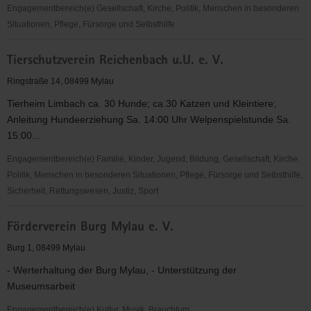
Engagementbereich(e) Gesellschaft, Kirche, Politik, Menschen in besonderen
Situationen, Pflege, Fürsorge und Selbsthilfe
Ev.-
Tierschutzverein Reichenbach u.U. e. V.
Luth.
Brückenkirchspiel
Ringstraße 14, 08499 Mylau
Vogtland
Tierheim Limbach ca. 30 Hunde; ca.30 Katzen und Kleintiere;
Kirchgemeinde
Anleitung Hundeerziehung Sa. 14:00 Uhr Welpenspielstunde Sa.
Neumark
15:00...
Engagementbereich(e) Familie, Kinder, Jugend, Bildung, Gesellschaft, Kirche,
Politik, Menschen in besonderen Situationen, Pflege, Fürsorge und Selbsthilfe,
Sicherheit, Rettungswesen, Justiz, Sport
Tierschutzverein
Förderverein Burg Mylau e. V.
Reichenbach
u.U.
Burg 1, 08499 Mylau
e.
- Werterhaltung der Burg Mylau, - Unterstützung der
V.
Museumsarbeit
Engagementbereich(e) Kultur, Musik, Brauchtum