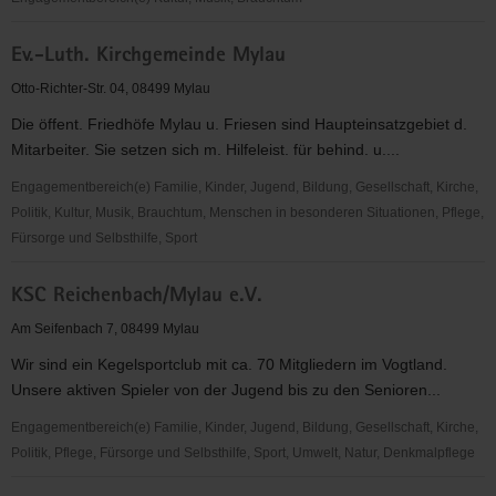
Förderverein
Ev.-Luth. Kirchgemeinde Mylau
Burg
Mylau
Otto-Richter-Str. 04, 08499 Mylau
e.
Die öffent. Friedhöfe Mylau u. Friesen sind Haupteinsatzgebiet d.
V.
Mitarbeiter. Sie setzen sich m. Hilfeleist. für behind. u....
Engagementbereich(e) Familie, Kinder, Jugend, Bildung, Gesellschaft, Kirche,
Politik, Kultur, Musik, Brauchtum, Menschen in besonderen Situationen, Pflege,
Fürsorge und Selbsthilfe, Sport
Ev.-
KSC Reichenbach/Mylau e.V.
Luth.
Kirchgemeinde
Am Seifenbach 7, 08499 Mylau
Mylau
Wir sind ein Kegelsportclub mit ca. 70 Mitgliedern im Vogtland.
Unsere aktiven Spieler von der Jugend bis zu den Senioren...
Engagementbereich(e) Familie, Kinder, Jugend, Bildung, Gesellschaft, Kirche,
Politik, Pflege, Fürsorge und Selbsthilfe, Sport, Umwelt, Natur, Denkmalpflege
KSC