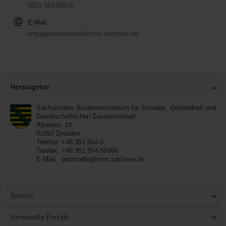
0351 564-58611
E-Mail
engagementboerse@sms.sachsen.de
Service
Herausgeber
Sächsisches Staatsministerium für Soziales, Gesundheit und
Gesellschaftlichen Zusammenhalt
Albertstr. 10
01097
Dresden
Telefon:
+49 351 564-0
Telefax:
+49 351 564-55060
E-Mail:
poststelle@sms.sachsen.de
Service
Verwandte Portale