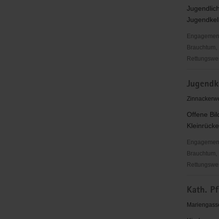
Annaberg
Jugendlic
e.
Jugendkell
V.
Engagementbe
Brauchtum, 
Rettungswes
Jugendkel
Jugendk
Kleinrück
Zinnackerw
Offene Bil
Kleinrück
Engagementbe
Brauchtum, 
Rettungswes
Jugendkel
Kath. Pf
Kleinrück
Mariengass