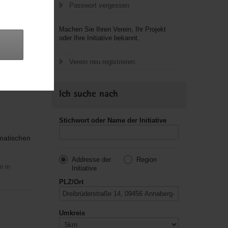
Passwort vergessen
Machen Sie Ihren Verein, Ihr Projekt
oder Ihre Initiative bekannt.
matischen
Verein neu registrieren
n in
Ich suche nach
Stichwort oder Name der Initiative
matischen
Addresse der
Region
n in
Initiative
PLZ/Ort
Umkreis