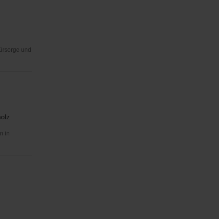
Fürsorge und
holz
n in