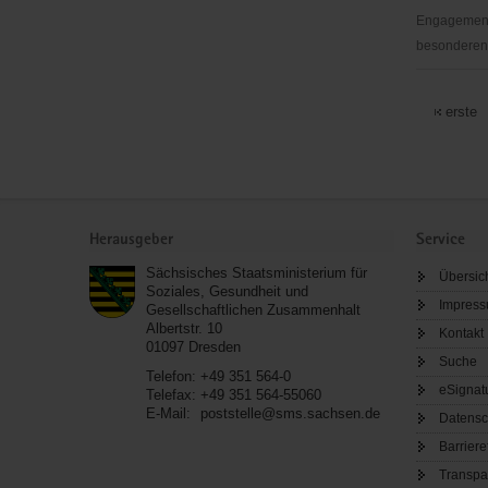
Engagementb
besonderen 
Malteser
Hilfsdienst
erste
e.V.
Service
Herausgeber
Service
Sächsisches Staatsministerium für
Übersic
Soziales, Gesundheit und
Impres
Gesellschaftlichen Zusammenhalt
Albertstr. 10
Kontakt
01097
Dresden
Suche
Telefon:
+49 351 564-0
eSignat
Telefax:
+49 351 564-55060
E-Mail:
poststelle@sms.sachsen.de
Datensc
Barriere
Transpa