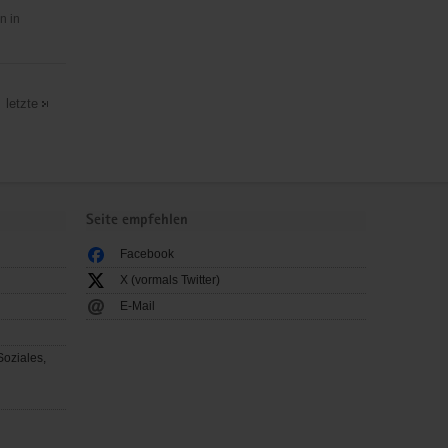
n in
letzte
Seite empfehlen
Facebook
X (vormals Twitter)
E-Mail
Soziales,