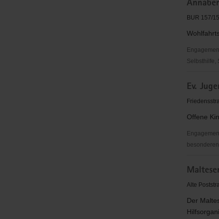
Annaber
Dorotheast
Cunersdor
BUR 157/15
e.V.
Wohlfahrt
Engagementbe
Selbsthilfe,
Diakonisc
Ev. Jug
Werk
der
Friedensstr
Ev.-
Offene Kin
Luth.
Landeskir
Engagementb
Sa.
besonderen S
im
Ev.
Kirchenbez
Malteser
Jugendze
Annaberg
"Meisterh
Alte Postst
e.
V.
Der Maltes
Hilfsorgan