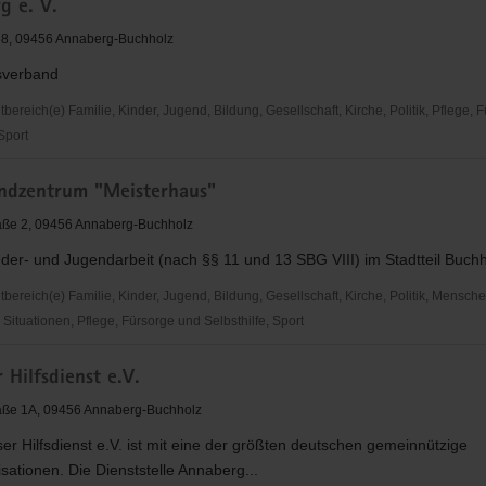
g e. V.
ollen
f
8, 09456 Annaberg-Buchholz
sverband
reich(e) Familie, Kinder, Jugend, Bildung, Gesellschaft, Kirche, Politik, Pflege, 
 Sport
hes
endzentrum "Meisterhaus"
aße 2, 09456 Annaberg-Buchholz
der- und Jugendarbeit (nach §§ 11 und 13 SBG VIII) im Stadtteil Buch
che
ereich(e) Familie, Kinder, Jugend, Bildung, Gesellschaft, Kirche, Politik, Mensche
ituationen, Pflege, Fürsorge und Selbsthilfe, Sport
irk
 Hilfsdienst e.V.
ntrum
aus"
raße 1A, 09456 Annaberg-Buchholz
er Hilfsdienst e.V. ist mit eine der größten deutschen gemeinnützige
isationen. Die Dienststelle Annaberg...