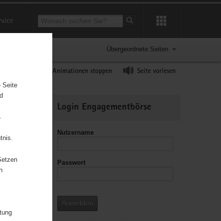
Suchbegriff
rvice
Suche starten
Übergeordnete Seiten
ast erhöhen
Animationen stoppen
Seite vorlesen
 Seite
nd
Weitere
Login Engagementbörse
Informationen
.
Nutzername
tnis.
Setzen
Passwort
leitzahl
n
Anmelden
itung