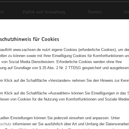
en
Politik und Verwaltung
Themen
Se
schutzhinweis für Cookies
Schriftgröße anpassen
Kontr
auftritt www.sachsen.de nutzt eigene Cookies (erforderliche Cookies), um die
tellen zu können sowie mit Ihrer Einwilligung Cookies für Komfortfunktionen u
t
agementbörse
 von Social Media Dienstleistern. Erforderliche Cookies werden ohne Ihre
igung auf Grundlage von § 25 Abs. 2 Nr. 2 TTDSG gespeichert und ausgelesen
isse auf Karte anzeigen
em Klick auf die Schaltfläche »Verstanden« nehmen Sie den Hinweis zur Kenn
em Klick auf die Schaltfläche »Auswählen« können Sie Einwilligungen in das 
Initiativen
Projekte
Nach Alphabet
Nach Post
lesen von Cookies für die Nutzung von Komfortfunktionen und Soziale Medie
tuellen Einstellungen können Sie jederzeit einsehen und anpassen. Unter
113 Suchergebnisse
nschutz
informieren wir Sie ausführlich über Art und Umfang der Datenverarbe