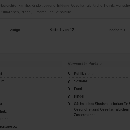
ereich(e) Familie, Kinder, Jugend, Bildung, Gesellschaft, Kirche, Politik, Mensche
Situationen, Pflege, Fürsorge und Selbsthilfe
vorige
Seite 1 von 12
nächste
Verwandte Portale
ht
Publikationen
sum
Soziales
Familie
Kinder
ur
Sächsisches Staatsministerium für 
Gesundheit und Gesellschaftlichen
hutz
Zusammenhalt
freiheit
renzgesetz