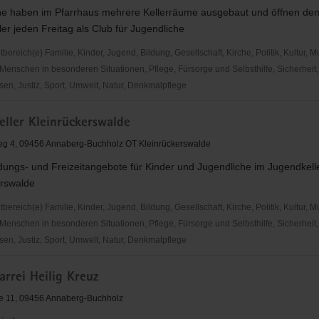
he haben im Pfarrhaus mehrere Kellerräume ausgebaut und öffnen de
er jeden Freitag als Club für Jugendliche
reich(e) Familie, Kinder, Jugend, Bildung, Gesellschaft, Kirche, Politik, Kultur, M
Menschen in besonderen Situationen, Pflege, Fürsorge und Selbsthilfe, Sicherheit,
en, Justiz, Sport, Umwelt, Natur, Denkmalpflege
ler
eller Kleinrückerswalde
erswalde
eg 4, 09456 Annaberg-Buchholz OT Kleinrückerswalde
dungs- und Freizeitangebote für Kinder und Jugendliche im Jugendkell
erswalde
reich(e) Familie, Kinder, Jugend, Bildung, Gesellschaft, Kirche, Politik, Kultur, M
Menschen in besonderen Situationen, Pflege, Fürsorge und Selbsthilfe, Sicherheit,
en, Justiz, Sport, Umwelt, Natur, Denkmalpflege
ler
arrei Heilig Kreuz
erswalde
e 11, 09456 Annaberg-Buchholz