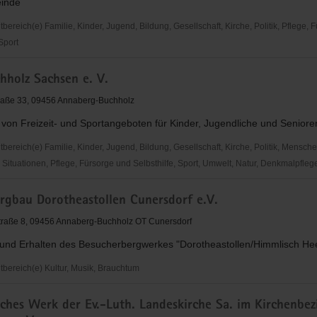
inde
reich(e) Familie, Kinder, Jugend, Bildung, Gesellschaft, Kirche, Politik, Pflege, 
 Sport
hholz Sachsen e. V.
raße 33, 09456 Annaberg-Buchholz
von Freizeit- und Sportangeboten für Kinder, Jugendliche und Seniore
ereich(e) Familie, Kinder, Jugend, Bildung, Gesellschaft, Kirche, Politik, Mensche
Situationen, Pflege, Fürsorge und Selbsthilfe, Sport, Umwelt, Natur, Denkmalpfleg
ergbau Dorotheastollen Cunersdorf e.V.
traße 8, 09456 Annaberg-Buchholz OT Cunersdorf
 und Erhalten des Besucherbergwerkes "Dorotheastollen/Himmlisch He
ereich(e) Kultur, Musik, Brauchtum
ches Werk der Ev.-Luth. Landeskirche Sa. im Kirchenbez
u