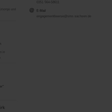
0351 564-58611
Fürsorge und
E-Mail
engagementboerse@sms.sachsen.de
n
n in
e
er"
irk