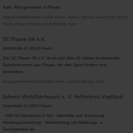
-
Kath. Pfarrgemeinde in Plauen
grenzüberschreitende
Sozialarbeit
Engagementbereich(e) Familie, Kinder, Jugend, Bildung, Gesellschaft, Kirche,
mit
Politik, Pflege, Fürsorge und Selbsthilfe, Sport
Frauen,
Kath.
Jugendlichen
SC Plauen 06 e.V.
Pfarrei
und
Herz
Moritzstraße 46, 08523 Plauen
Kindern
Jesu
Der SC Plauen 06 e.V. ist ein seit über 16 Jahren bestehender
Plauen
Schwimmverein aus Plauen, der den Sport fördern und
besonders...
Engagementbereich(e) Familie, Kinder, Jugend, Bildung, Sport
SC
Advent-Wohlfahrtswerk e. V. Helferkreis Vogtland
Plauen
06
Engelstraße 15, 08523 Plauen
e.V.
- Hilfe für Menschen in Not - Altenhilfe und -betreuung -
Kleidungssammlung - Weiterleitung von Kleidungs- u.
Sachspenden an...