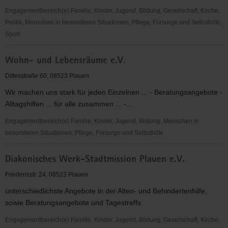
Engagementbereich(e) Familie, Kinder, Jugend, Bildung, Gesellschaft, Kirche,
Politik, Menschen in besonderen Situationen, Pflege, Fürsorge und Selbsthilfe,
Sport
Advent-
Wohn- und Lebensräume e.V.
Wohlfahrtswerk
e.
Dittesstraße 60, 08523 Plauen
V.
Wir machen uns stark für jeden Einzelnen ... - Beratungsangebote -
Helferkreis
Alltagshilfen ... für alle zusammen ... -...
Vogtland
Engagementbereich(e) Familie, Kinder, Jugend, Bildung, Menschen in
besonderen Situationen, Pflege, Fürsorge und Selbsthilfe
Wohn-
Diakonisches Werk-Stadtmission Plauen e.V.
und
Lebensräume
Friedensstr. 24, 08523 Plauen
e.V.
unterschiedlichste Angebote in der Alten- und Behindertenhilfe,
sowie Beratungsangebote und Tagestreffs
Engagementbereich(e) Familie, Kinder, Jugend, Bildung, Gesellschaft, Kirche,