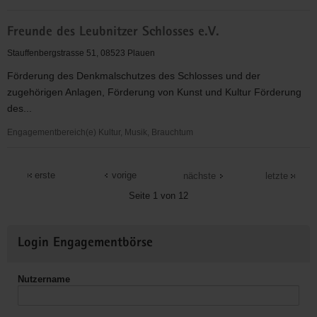
Malteser
Freunde des Leubnitzer Schlosses e.V.
Hilfsdienst
e.V.
Stauffenbergstrasse 51, 08523 Plauen
Förderung des Denkmalschutzes des Schlosses und der
zugehörigen Anlagen, Förderung von Kunst und Kultur Förderung
des...
Engagementbereich(e) Kultur, Musik, Brauchtum
Freunde
des
erste
vorige
nächste
letzte
Leubnitzer
Seite 1 von 12
Schlosses
e.V.
Weitere
Login Engagementbörse
Informationen
Nutzername