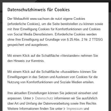
P
Portalübergreifende
o
H
Navigation
Datenschutzhinweis für Cookies
r
a
S
Bürgerschaftliches Engagement
Der Webauftritt www.sachsen.de nutzt eigene Cookies
t
u
e
(erforderliche Cookies), um die Seite bereitstellen zu können sowie
a
p
r
mit Ihrer Einwilligung Cookies für Komfortfunktionen und Cookies
l
t
v
Hauptinhalt
Engagementbörse
von Social Media Dienstleistern. Erforderliche Cookies werden
ü
i
i
ohne Ihre Einwilligung auf Grundlage von § 25 Abs. 2 Nr. 2 TTDSG
b
n
c
gespeichert und ausgelesen.
e
h
e
Ergebnisse auf Karte anzeigen
r
a
Mit einem Klick auf die Schaltfläche »Verstanden« nehmen Sie
g
l
den Hinweis zur Kenntnis.
r
t
Alles
Initiativen
Projekte
e
Mit einem Klick auf die Schaltfläche »Auswählen« können Sie
Nach Alphabet
Nach Postleitzahl
i
Einwilligungen in das Setzen und Auslesen von Cookies für die
Nutzung von Komfortfunktionen und Soziale Medien erteilen.
f
e
Ihre aktuellen Einstellungen können Sie jederzeit einsehen und
112 Suchergebnisse
n
anpassen. Unter
Datenschutz
informieren wir Sie ausführlich
d
über Art und Umfang der Datenverarbeitung sowie Ihre Rechte.
Förderverein Komturhof Plauen e.V.
e
Weitere Informationen finden Sie unter
Impressum
und
N