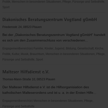
Politik, Menschen in besonderen Situationen, Pflege, Fürsorge und Selbsthilfe,
Sport
Diakonisches
Diakonisches Beratungszentrum Vogtland gGmbH
Werk-
Stadtmission
Friedensstr. 24, 08523 Plauen
Plauen
Bei der „Diakonisches Beratungszentrum Vogtland gGmbH“ handelt
e.V.
es sich um den Zusammenschluss von verschiedenen...
Engagementbereich(e) Familie, Kinder, Jugend, Bildung, Gesellschaft, Kirche,
Politik, Kultur, Musik, Brauchtum, Menschen in besonderen Situationen, Pflege,
Fürsorge und Selbsthilfe, Sport
Diakonisches
Malteser Hilfsdienst e.V.
Beratungszentrum
Vogtland
Thomas-Mann-Straße 10, 08523 Plauen
gGmbH
Der Malteser Hilfsdienst e.V. ist die Hilfsorganisiation des
katholischen Malteserordens und ist u. a. in der Ersten Hilfe...
Engagementbereich(e) Menschen in besonderen Situationen, Pflege,
Fürsorge und Selbsthilfe