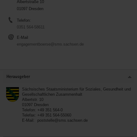
Albertstraße 10
01097 Dresden
Telefon:
0351 564-58611
E-Mail
engagementboerse@sms.sachsen.de
Service
Herausgeber
Sächsisches Staatsministerium für Soziales, Gesundheit und
Gesellschaftlichen Zusammenhalt
Albertstr. 10
01097
Dresden
Telefon:
+49 351 564-0
Telefax:
+49 351 564-55060
E-Mail:
poststelle@sms.sachsen.de