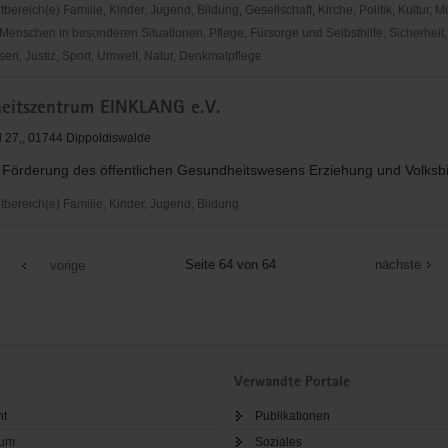
reich(e) Familie, Kinder, Jugend, Bildung, Gesellschaft, Kirche, Politik, Kultur, M
Menschen in besonderen Situationen, Pflege, Fürsorge und Selbsthilfe, Sicherheit,
en, Justiz, Sport, Umwelt, Natur, Denkmalpflege
unde
eitszentrum EINKLANG e.V.
el
 27,, 01744 Dippoldiswalde
r Förderung des öffentlichen Gesundheitswesens Erziehung und Volksb
t
ereich(e) Familie, Kinder, Jugend, Bildung
"
tszentrum
G
Seite 64 von 64
nächste
vorige
Verwandte Portale
ht
Publikationen
sum
Soziales