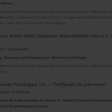
ltiplen...
reich(e) Familie, Kinder, Jugend, Bildung, Gesellschaft, Kirche, Politik, Kultur, M
Menschen in besonderen Situationen, Pflege, Fürsorge und Selbsthilfe, Sicherheit,
en, Justiz, Sport, Umwelt, Natur, Denkmalpflege
s
eue Arbeit (VNA) Sächsische Schweiz/Weißeritzkreis e. 
.12 *, 01705 Freital *
ng, Beratung und Begleitung von Menschen in Notlagen
reich(e) Familie, Kinder, Jugend, Bildung, Gesellschaft, Kirche, Politik, Pflege, 
 Sport
lrunde Potschappel e.V. - "Treffpunkt für jedermann"
raße 87, 01705 Freital
rung der Lebensqualität der Bürger im Stadtteil Freital-Potschappel du
e
iches Bürgerengagement unter...
ißeritzkreis