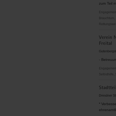
zum Teil mu
Engagementbe
Brauchtum, 
Rettungswes
Förderkrei
Verein N
BIOTEC
Freital
e.V.
Gutenbergstr
- Betreuu
Engagementbe
Selbsthilfe,
Verein
Stadttei
Neue
Arbeit
Dresdner St
(VNA)
* Verbesse
Sächsisch
ehrenamtl
Schweiz/We