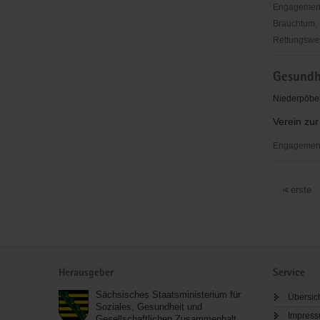
e.
Engagementbe
V.,
Brauchtum, 
Freital
Rettungswes
Stadtteilr
Gesundh
Potschapp
e.V.
Niederpöbel
-
Verein zu
"Treffpunk
für
Engagementb
jedermann
Gesundhei
EINKLAN
erste
e.V.
Service
Herausgeber
Service
Sächsisches Staatsministerium für
Übersic
Soziales, Gesundheit und
Impres
Gesellschaftlichen Zusammenhalt