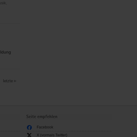
usik,
ildung
letzte
Seite empfehlen
Facebook
X (vormals Twitter)