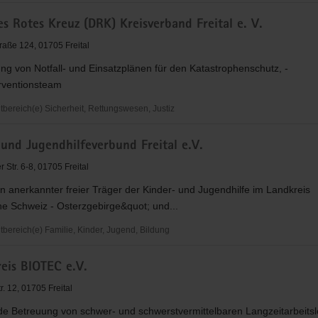
rtverein
s Rotes Kreuz (DRK) Kreisverband Freital e. V.
raße 124, 01705 Freital
ung von Notfall- und Einsatzplänen für den Katastrophenschutz, -
erventionsteam
ereich(e) Sicherheit, Rettungswesen, Justiz
und Jugendhilfeverbund Freital e.V.
 Str. 6-8, 01705 Freital
in anerkannter freier Träger der Kinder- und Jugendhilfe im Landkreis
and
he Schweiz - Osterzgebirge&quot; und...
ereich(e) Familie, Kinder, Jugend, Bildung
eis BIOTEC e.V.
feverbund
. 12, 01705 Freital
e Betreuung von schwer- und schwerstvermittelbaren Langzeitarbeitsl