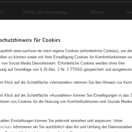
en
Politik und Verwaltung
Themen
Se
schutzhinweis für Cookies
Schriftgröße anpassen
Kontr
auftritt www.sachsen.de nutzt eigene Cookies (erforderliche Cookies), um die
tellen zu können sowie mit Ihrer Einwilligung Cookies für Komfortfunktionen u
t
agementbörse
 von Social Media Dienstleistern. Erforderliche Cookies werden ohne Ihre
igung auf Grundlage von § 25 Abs. 2 Nr. 2 TTDSG gespeichert und ausgelesen
isse auf Karte anzeigen
em Klick auf die Schaltfläche »Verstanden« nehmen Sie den Hinweis zur Kenn
em Klick auf die Schaltfläche »Auswählen« können Sie Einwilligungen in das 
Initiativen
Projekte
Nach Alphabet
Nach Post
lesen von Cookies für die Nutzung von Komfortfunktionen und Soziale Medie
tuellen Einstellungen können Sie jederzeit einsehen und anpassen. Unter
639 Suchergebnisse
nschutz
informieren wir Sie ausführlich über Art und Umfang der Datenverarbe