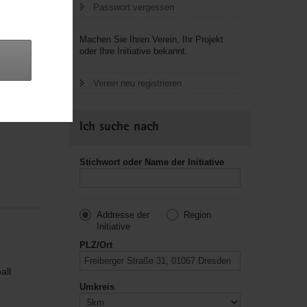
Passwort vergessen
Machen Sie Ihren Verein, Ihr Projekt
oder Ihre Initiative bekannt.
eit in den
Verein neu registrieren
Ich suche nach
Stichwort oder Name der Initiative
Addresse der
Region
Initiative
PLZ/Ort
all
Umkreis