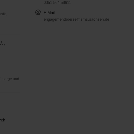
0351 564-58611
E-Mail
usik,
engagementboerse@sms.sachsen.de
V.,
Fürsorge und
rch