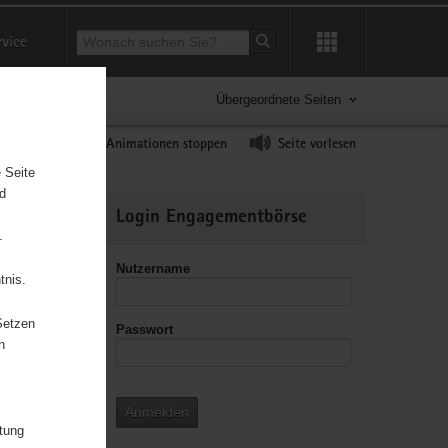
Suchbegriff
rvice
Suche starten
Übergeordnete Seiten
ast erhöhen
Animationen stoppen
Seite vorlesen
 Seite
nd
Weitere
Login Engagementbörse
Informationen
.
Nutzername
tnis.
Setzen
Passwort
leitzahl
n
Anmelden
itung